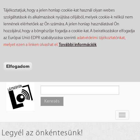
Tájékoztatjuk, hogy a jelen honlap cookie-kat használ olyan webes
szolgáltatások és alkalmazások nyújtása céljából, melyek cookie-k nélkül nem
lennének elérhetőek az Ön számára. A jelen honlap használatával Ön
hozzájárul, hogy a böngészője fogadja a cookie-kat. A beiratkozáskor elfogadja
az Európai Unió EDPR szabályozása szerinti
adatvédelmi tájékoztatónkat,
melyet ezen a linken olvashat el
.
További információk
Elfogadom
Ugrás
a
tartalomra
Keresés
Toggle
navigati
Legyél az önkéntesünk!