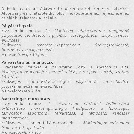
A Pedellus és az Adásvezető önkénteseket keres a Látszótér
Alapítvány és a latszoter.hu oldal működtetéséhez, fejlesztéséhez
az alábbi feladatok ellátására:
Pályázatfigyelő
Elvégzendő munka:
Az Alapítvány témaköreiben megjelenő
pályázatok rendszeres figyelése, összegyűjtése, csoportosítása,
elküldése.
Szükséges ismeretek/képességek:
Szövegszerkesztő,
internethasználat, levelezés.
Munkaidő:
Napi 30 perc.
Pályázatíró és -menedzser
Elvégzendő munka:
A pályázatok közül a kuratórium által
jóváhagyottak megírása, menedzselése, a projekt szükség szerinti
követése.
Szükséges ismeretek/képességek:
Pályázatírói tapasztalatok,
projektmenedzsment-szemlélet.
Munkaidő:
Heti 2 óra.
Marketinges munkatárs
Elvégzendő munka:
A latszoter.hu hirdetési felületeinek
értékesítése, marketingstratégia kidolgozása, a lehetséges
támogatók, szponzorok felkutatása, a támogatói rendszer
menedzselése.
Szükséges ismeretek/képességek:
Marketingmenedzsment
ismeretek és gyakorlat.
Munkaidő:
Heti 1 óra.