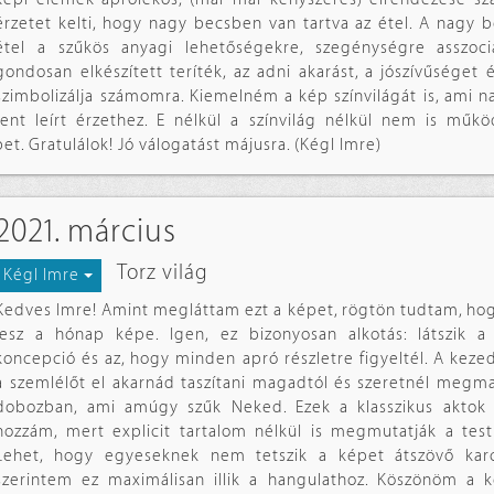
érzetet kelti, hogy nagy becsben van tartva az étel. A nagy b
étel a szűkös anyagi lehetőségekre, szegénységre asszoci
gondosan elkészített teríték, az adni akarást, a jószívűséget 
szimbolizálja számomra. Kiemelném a kép színvilágát is, ami nag
fent leírt érzethez. E nélkül a színvilág nélkül nem is műk
et. Gratulálok! Jó válogatást májusra. (Kégl Imre)
2021. március
Torz világ
Kégl Imre
Kedves Imre! Amint megláttam ezt a képet, rögtön tudtam, hogy
lesz a hónap képe. Igen, ez bizonyosan alkotás: látszik a
koncepció és az, hogy minden apró részletre figyeltél. A keze
a szemlélőt el akarnád taszítani magadtól és szeretnél megm
dobozban, ami amúgy szűk Neked. Ezek a klasszikus aktok 
hozzám, mert explicit tartalom nélkül is megmutatják a test
Lehet, hogy egyeseknek nem tetszik a képet átszövő karc
szerintem ez maximálisan illik a hangulathoz. Köszönöm a k