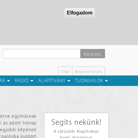
Elfogadom
Keresés
Chat
Bejelentkezés
ÁR
RÁDIÓ
ALAPÍTVÁNY
TUDNIVALÓK
ísérve egymásnak
Segíts nekünk!
ki az adott hónap
p legjobb képének
A Látszótér Alapítványt
orgalmiba küldött
banki átutalással