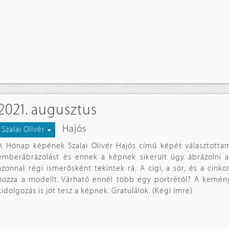
2021. augusztus
Hajós
Szalai Olivér
A Hónap képének Szalai Olivér Hajós című képét választotta
emberábrázolást és ennek a képnek sikerült úgy ábrázolni a
azonnal régi ismerősként tekintek rá. A cigi, a sör, és a cink
hozza a modellt. Várható ennél több egy portrétól? A kemény
kidolgozás is jót tesz a képnek. Gratulálok. (Kégl Imre)