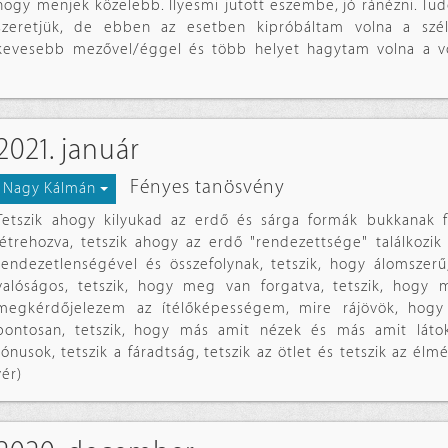
hogy menjek közelebb. Ilyesmi jutott eszembe, jó ránézni. T
szeretjük, de ebben az esetben kipróbáltam volna a szé
kevesebb mezővel/éggel és több helyet hagytam volna a v
2021. január
Fényes tanösvény
Nagy Kálmán
Tetszik ahogy kilyukad az erdő és sárga formák bukkanak fe
létrehozva, tetszik ahogy az erdő "rendezettsége" találkozik 
rendezetlenségével és összefolynak, tetszik, hogy álomszerű,
valóságos, tetszik, hogy meg van forgatva, tetszik, hogy
megkérdőjelezem az ítélőképességem, mire rájövök, hogy
pontosan, tetszik, hogy más amit nézek és más amit látok
tónusok, tetszik a fáradtság, tetszik az ötlet és tetszik az élmé
vér)