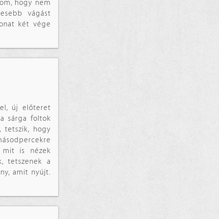
udom, hogy nem
lesebb vágást
onat két vége
l, új előteret
a sárga foltok
 tetszik, hogy
 másodpercekre
 mit is nézek
, tetszenek a
ny, amit nyújt.