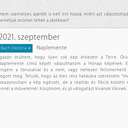
em személyes ajánlót is kell írni hozzá, miért azt választott
Reméljük örömet leltek a játékban!
2021. szeptember
Naplemente
Bach Viktória
Igazán örültem, hogy ilyen sok kép érkezett a Térre. Örü
Naplemente című képét választhatom a Hónap képének. Els
engem a tónusaival és a nem, vagy nehezen felismerhető 
fogott meg. Tetszik, hogy az éles rész hatására szeretném "
beazonosítani a kép egészét, de a realitás és fikció közötti 
ennél a műveletnél. Köszönöm, és jó válogatást kívánok Vikinek. (