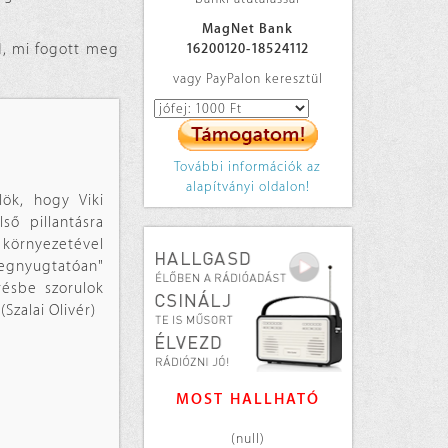
MagNet Bank
ad, mi fogott meg
16200120-18524112
vagy PayPalon keresztül
További információk az
alapítványi oldalon!
lök, hogy Viki
ő pillantásra
környezetével
megnyugtatóan"
résbe szorulok
Szalai Olivér)
MOST HALLHATÓ
(null)