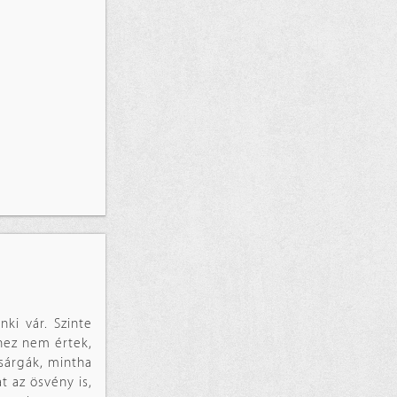
ki vár. Szinte
hhez nem értek,
sárgák, mintha
at az ösvény is,