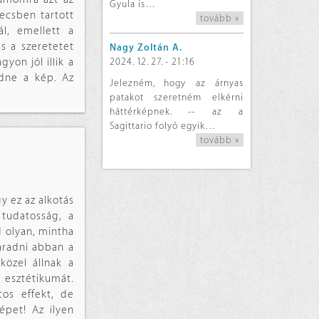
Gyula is…
ecsben tartott
tovább »
ál, emellett a
és a szeretetet
Nagy Zoltán A.
2024. 12. 27. - 21:16
yon jól illik a
ödne a kép. Az
Jelezném, hogy az árnyas
patakot szeretném elkérni
háttérképnek. -- az a
Sagittario folyó egyik…
tovább »
 ez az alkotás
 tudatosság, a
d olyan, mintha
aradni abban a
közel állnak a
 esztétikumát.
os effekt, de
épet! Az ilyen