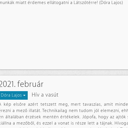
munkák miatt érdemes ellátogatni a Látszótérre! (Dóra Lajos)
2021. február
Hív a vasút
Dóra Lajos
A kép elsőre azért tetszett meg, mert tavaszias, amit minden
érezni a mező illatát. Technikailag nem tudom jól elemezni, e
én általában érzések mentén értékelek. Jópofa, hogy az ajtók 
kiállna a mezőből, és ezzel a vonat is része lett a tájnak. Hívog