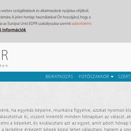
n webes szolgáltatások és alkalmazások nyújtása céljából,
mára. A jelen honlap használatával Ön hozzájárul, hogy a
ja az Európai Unió EDPR szabályozása szerinti
adatvédelmi
i információk
ÉR
eten
BEIRATKOZÁS
FOTÓSZAKKÖR
SZERT
énk, ha egymás képeire, munkáira figyelve, azokat nyomon k
lasztottuk ki, viszont innentől minden hónapban az választ, a
etni a képeket, és kiválasztani azt az egyet, amit adott hóna
 a leckékre érkezett képek közül lehet választani, hanem a sz