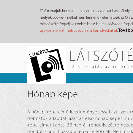
Tájékoztatjuk, hogy a jelen honlap cookie-kat használ olya
melyek cookie-k nélkül nem lennének elérhetőek az Ön szá
böngészője fogadja a cookie-kat. A beiratkozáskor elfogad
Tovább
tájékoztatónkat, melyet ezen a linken olvashat el
.
Ugrás
LÁTSZÓT
a
tartalomra
látásoktatás az intern
Hónap képe
A hónap képe című kezdeményezéssel azt szeretn
dobnátok a labdát, azaz az első hónap képét mi vá
képe címet kapta. 30 nap áll rendelkezésre nézeg
gondolsz, ami hozzád a legközelebb áll. Nem csak