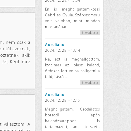
2024. 12. 29. - 15:34
Én is meghallgattam,köszi
Gabri és Gyula. Szépszomorú
volt valóban, mint minden
mostanában.
tovább »
em, nem csak a
Aureliano
on túl azoknak,
2024. 12. 28. - 13:14
öztetnek, akik
Na, ezt is meghallgattam.
Jel, Kégl Imre
Izgalmas az olasz kaland,
érdekes lett volna hallgatni a
felújításról.…
tovább »
Aureliano
2024. 12. 28. - 12:15
Meghallgattam. Csodálatos
borsodi japán
halandzsareppet is
t választom. A
tartalmazott, ami tetszett.
zámomra azt az