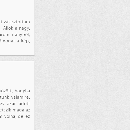
rt választottam
 Állok a nagy,
rom irányból,
támogat a kép,
gözött, hogyha
tünk valamire,
 és akár adott
tetszik maga az
em volna, de ez