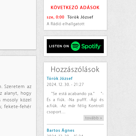
KÖVETKEZŐ ADÁSOK
sze, 0:00
Török József
A Rádió elhallgatott
Hozzászólások
Török József
2024. 12. 30. - 21:27
m. Szeretem az
z alanyt, hogy
"Se está acabando ya." "-
És a fiúk. -Na pufff. -Ági és
os mosoly közel
a.fiúk. -Az már félig Kontroll
, fekete-fehér
csoport…
tovább »
Bartos Ágnes