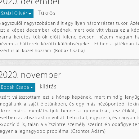
2020. december
Tükrös
Szalai Olivér
Nagyszülői nagyszobában állt egy ilyen háromrészes tükör. Azé
ezt a képet december képének, mert oda vitt vissza ez a kép.
barna keretes tükrök előtt kilenc évesen, nézem magam há
nézem a hátterek közötti különbségeket. Ebben a játékban 
ezért is áll közel hozzám. (Bobák Csaba)
2020. november
kilátás
Bobák Csaba
Azért válásztottam ezt a hónap képének, mert mindig lenyű
megállunk a saját életünkben, és egy más nézőpontból tekin
akkor máris megláthatjuk benne a geometriát, esztétikát,
esetben az absztrakt mivoltát. Letisztult, egyszerű, és nagyon 
expozíció is, talán a vízszintre személy szerint én odafigyelt
legyen a legnagyobb probléma. (Csontos Ádám)