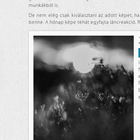
munkákból is.
De nem elég csak kiválasztani az adott képet, han
benne. A hónap képe tehát egyfajta láncreakció. 