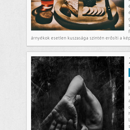
árnyékok esetlen kuszasága szintén erősíti a kép