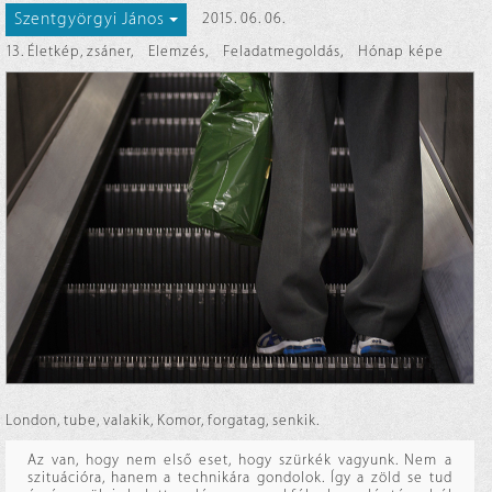
Szentgyörgyi János
2015. 06. 06.
13. Életkép, zsáner
,
Elemzés
,
Feladatmegoldás
,
Hónap képe
London, tube, valakik, Komor, forgatag, senkik.
Az van, hogy nem első eset, hogy szürkék vagyunk. Nem a
szituációra, hanem a technikára gondolok. Így a zöld se tud