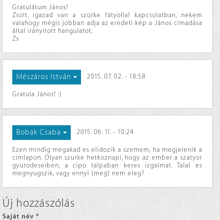
Gratulátum János!
Zsolt, igazad van a szürke fátyollal kapcsolatban, nekem
valahogy mégis jobban adja az eredeti kép a János címadása
által irányított hangulatot.
Zs
Mészáros István
2015. 07. 02. - 18:58
Gratula János! :)
Bobák Csaba
2015. 06. 11. - 10:24
Ezen mindig megakad es elidozik a szemem, ha megjelenik a
cimlapon. Olyan szurke hetkoznapi, hogy az ember a szatyor
gyurodeseiben, a cipo talpaban keres izgalmat. Talal es
megnyugszik, vagy ennyi (meg) nem eleg?
Új hozzászólás
Saját név
*