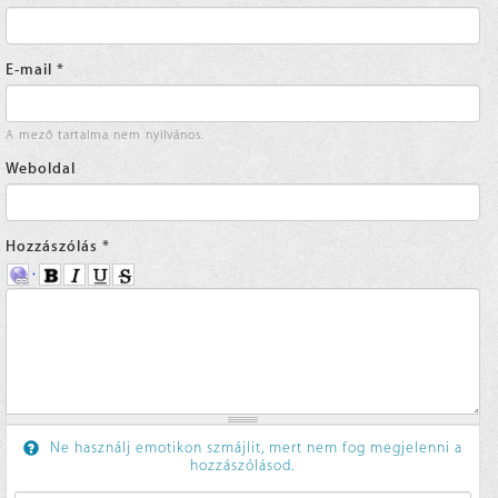
E-mail
*
A mező tartalma nem nyilvános.
Weboldal
Hozzászólás
*
Ne használj emotikon szmájlit, mert nem fog megjelenni a
hozzászólásod.