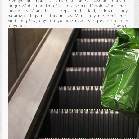
érvényesülni, holott a lényeg a sokféle hasonló tónusból
kiugró zöld lenne. Dobjátok le a szürke fátyolosságot, mert
koszos és fáradt lesz a kép, emelni kell, felhozni, hogy
határozott legyen a fogalmazás. Mert hogy megérné, mert
amit meglátsz, egy pirinyó gesztussal is képes kifejezni a
lényeget. (hegyi)