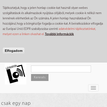
Tájékoztatjuk, hogy a jelen honlap cookie-kat használ olyan webes
szolgáltatások és alkalmazások nyújtása céljából, melyek cookie-k nélkül nem
lennének elérhetőek az Ön számára. A jelen honlap használatával Ön
hozzájárul, hogy a böngészője fogadja a cookie-kat. A beiratkozáskor elfogadja
az Európai Unió EDPR szabályozása szerinti
adatvédelmi tájékoztatónkat,
melyet ezen a linken olvashat el
.
További információk
Elfogadom
Ugrás
a
tartalomra
Keresés
Toggle
navigati
csak egy nap