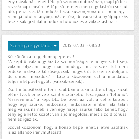
egy másik pár, lehet félcipő szorong dobozában, majd jó lesz
a vasárnapi misére. A lépcső tetején még egy kisfröccsre jut
idő, pénz is, aztán indulás haza. Buszon, vonaton - mindegy -
a megállótól a tanyáig, másfél óra, de vacsorára nyúlpaprikás
lesz. Csak gratulálni tudok a fotóhoz és a választáshoz is.
Szentgyörgyi János
2015. 07. 03. - 08:50
Köszönöm a reggeli meglepetést!
"A képből valahogy árad a szomorúság a reményvesztettség,
valami olyasmi hogy már mindegy mit veszek fel nem
érdekel a divat a külsőség, csak megyek és teszem a dolgom,
de ember maradok." - László köszönöm ezt a mondatot,
teljes a képpel együtt (valakik-senkik).
Zsolt módosítását értem is, abban a tekintetben, hogy kicsit
élénkítve, kiemelve a színt a szürkéből lesz igazán "feltűnő",
"észrevehető" a kép, DE.. De pont az volt a cél a képpel,
hogy egy szürke, hétköznap, hétköznapi ember, aki talán
még valaki, na neki ilyen egy napja, szürke, fakó. Lehet, hogy
tényleg a kettő között van a jó megoldás, mert a zöld tónusai
nem az igaziak.
Szóval köszönöm, hogy a hónap képe lehet, illetve Zsoltnak
is az állandó iránymutatást!