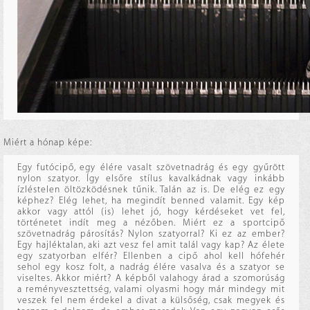
Miért a hónap képe:
Egy futócipő, egy élére vasalt szövetnadrág és egy gyűrött
nylon szatyor. Így elsőre stílus kavalkádnak vagy inkább
ízléstelen öltözködésnek tűnik. Talán az is. De elég ez egy
képhez? Elég lehet, ha megindít benned valamit. Egy kép
akkor vagy attól (is) lehet jó, hogy kérdéseket vet fel,
történetet indít meg a nézőben. Miért ez a sportcipő
szövetnadrág párosítás? Nylon szatyorral? Ki ez az ember?
Egy hajléktalan, aki azt vesz fel amit talál vagy kap? Az élete
egy szatyorban elfér? Ellenben a cipő ahol kell hófehér
sehol egy kosz folt, a nadrág élére vasalva és a szatyor se
viseltes. Akkor miért? A képből valahogy árad a szomorúság
a reményvesztettség, valami olyasmi hogy már mindegy mit
veszek fel nem érdekel a divat a külsőség, csak megyek és