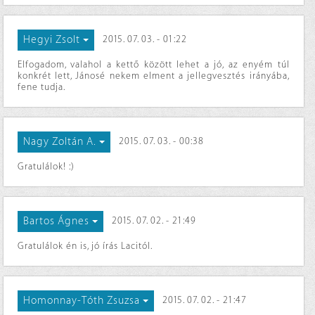
Hegyi Zsolt
2015. 07. 03. - 01:22
Elfogadom, valahol a kettő között lehet a jó, az enyém túl
konkrét lett, Jánosé nekem elment a jellegvesztés irányába,
fene tudja.
Nagy Zoltán A.
2015. 07. 03. - 00:38
Gratulálok! :)
Bartos Ágnes
2015. 07. 02. - 21:49
Gratulálok én is, jó írás Lacitól.
Homonnay-Tóth Zsuzsa
2015. 07. 02. - 21:47