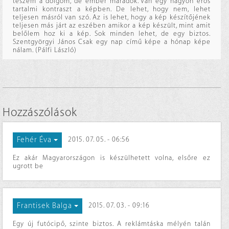
teszem a dolgom, de ember maradok. Van egy nagyon erős
tartalmi kontraszt a képben. De lehet, hogy nem, lehet
teljesen másról van szó. Az is lehet, hogy a kép készítőjének
teljesen más járt az eszében amikor a kép készült, mint amit
belőlem hoz ki a kép. Sok minden lehet, de egy biztos.
Szentgyörgyi János Csak egy nap című képe a hónap képe
nálam. (Pálfi László)
Hozzászólások
Fehér Éva
2015. 07. 05. - 06:56
Ez akár Magyarországon is készülhetett volna, elsőre ez
ugrott be
Frantisek Balga
2015. 07. 03. - 09:16
Egy új futócipő, szinte biztos. A reklámtáska mélyén talán