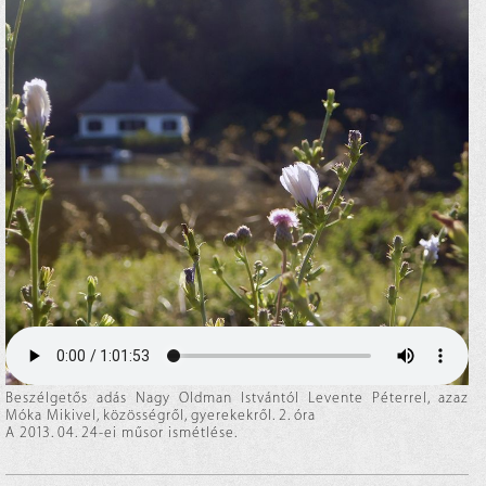
Beszélgetős adás Nagy Oldman Istvántól Levente Péterrel, azaz
Móka Mikivel, közösségről, gyerekekről. 2. óra
A 2013. 04. 24-ei műsor ismétlése.