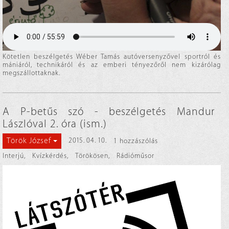
Kötetlen beszélgetés Wéber Tamás autóversenyzővel sportról és
mániáról, technikáról és az emberi tényezőről nem kizárólag
megszállottaknak.
A P-betűs szó - beszélgetés Mandur
Lászlóval 2. óra (ism.)
Török József
2015. 04. 10.
1 hozzászólás
Interjú
,
Kvízkérdés
,
Törökösen
,
Rádióműsor