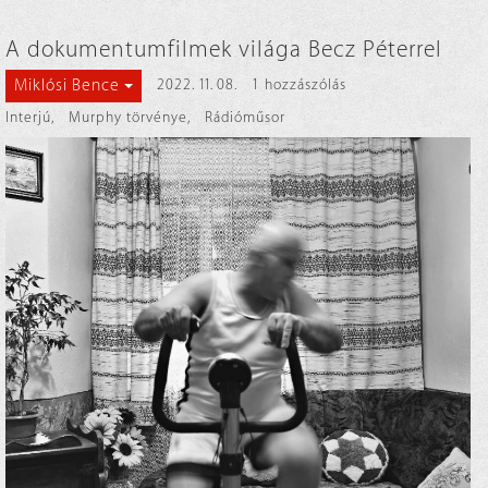
A dokumentumfilmek világa Becz Péterrel
Miklósi Bence
2022. 11. 08.
1 hozzászólás
Interjú
,
Murphy törvénye
,
Rádióműsor