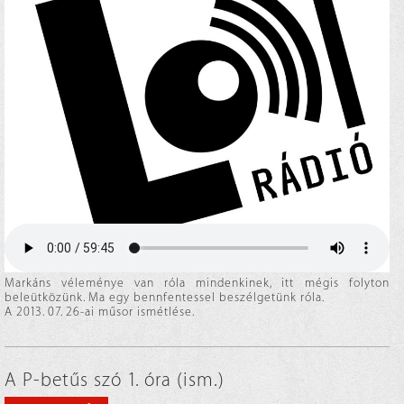
Markáns véleménye van róla mindenkinek, itt mégis folyton
beleütközünk. Ma egy bennfentessel beszélgetünk róla.
A 2013. 07. 26-ai műsor ismétlése.
A P-betűs szó 1. óra (ism.)