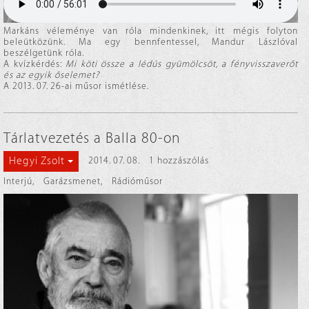
Markáns véleménye van róla mindenkinek, itt mégis folyton
beleütközünk. Ma egy bennfentessel, Mandur Lászlóval
beszélgetünk róla.
A kvízkérdés:
Mi köti össze a lédús gyümölcsöt, a fényvisszaverőt
és az egyik őselemet?
A 2013. 07. 26-ai műsor ismétlése.
Tárlatvezetés a Balla 80-on
Hegyi Zsolt
2014. 07. 08.
1 hozzászólás
Interjú
,
Garázsmenet
,
Rádióműsor