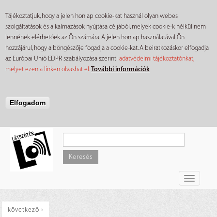
Tájékoztatjuk, hogy a jelen honlap cookie-kat használ olyan webes
szolgáltatások és alkalmazások nyújtása céljából, melyek cookie-k nélkül nem
lennének elérhetőek az Ön számára. A jelen honlap használatával Ön
hozzájárul, hogy a böngészője fogadja a cookie-kat. A beiratkozáskor elfogadja
az Európai Unió EDPR szabályozása szerinti
adatvédelmi tájékoztatónkat,
melyet ezen a linken olvashat el
.
További információk
Elfogadom
Ugrás
a
tartalomra
Keresés
Toggle
navigati
következő ›