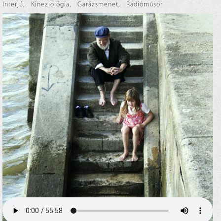
Interjú
,
Kineziológia
,
Garázsmenet
,
Rádióműsor