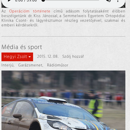
Az
Operációm története
című adásom folytatásaként élőben
beszélgetünk dr. Kiss Jánossal, a Semmelweis Egyetem Ortopédiai
Klinika Csont- és lágyrésztumor részleg vezetőjével, szakmai és
emberi kérdésekről.
Média és sport
Hegyi Zsolt
2015. 12. 08.
Szólj hozzá!
Interjú
,
Garázsmenet
,
Rádióműsor