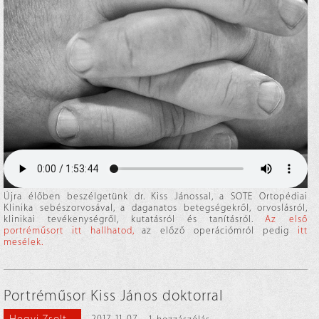
Újra élőben beszélgetünk dr. Kiss Jánossal, a SOTE Ortopédiai
Klinika sebészorvosával, a daganatos betegségekről, orvoslásról,
klinikai tevékenységről, kutatásról és tanításról.
Az első
portréműsort itt hallhatod,
az előző operációmról pedig
itt
mesélek.
Portréműsor Kiss János doktorral