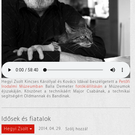
Hegyi Zsolt Kincses Károllyal és Kovács Idával beszélgetett a
Petőfi
Irodalmi Múzeumban
Balla Demeter
fotókiállításán
a Múzeumok
éjszakáján. Köszönet a technikáért Major Csabának, a technikai
segítségért Oldmannak és Bandinak.
Idősek és fiatalok
Hegyi Zsolt
2014. 04. 29.
Szólj hozzá!