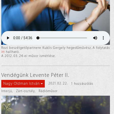
Rozi beszélgetőpartnere Kuklis Gergely hegedűművész. A folytatás
itt
hallható.
A 2012. 03. 24-ei műsor ismétlése.
Vendégünk Levente Péter II.
Nagy Oldman István
2021. 02. 22.
1 hozzászólás
Interjú
,
Zárt-osztály
,
Rádióműsor