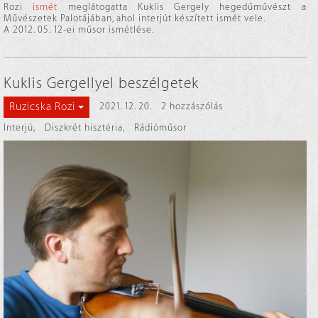
Rozi
ismét
meglátogatta Kuklis Gergely hegedűművészt a
Művészetek Palotájában, ahol interjút készített ismét vele.
A 2012. 05. 12-ei műsor ismétlése.
Kuklis Gergellyel beszélgetek
Ruzicska Rozi
2021. 12. 20.
2 hozzászólás
Interjú
,
Diszkrét hisztéria
,
Rádióműsor