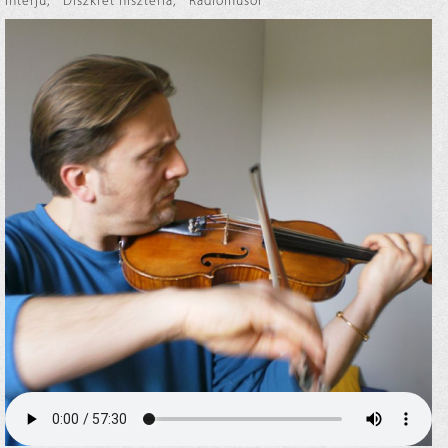
Interjú
,
Diszkrét hisztéria
,
Rádióműsor