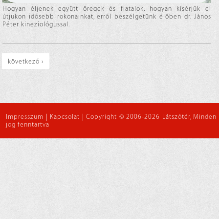
Hogyan éljenek együtt öregek és fiatalok, hogyan kísérjük el
útjukon idősebb rokonainkat, erről beszélgetünk élőben dr. János
Péter kineziológussal.
következő ›
Impresszum
|
Kapcsolat
|
Copyright © 2006-2026 Látszótér, Minden
jog fenntartva