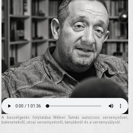
A beszélgetés folytatása Wéber Tamás autocross versenyzővel,
balesetekről, utcai versenyzésről, tanulásról és a versenysúlyról.