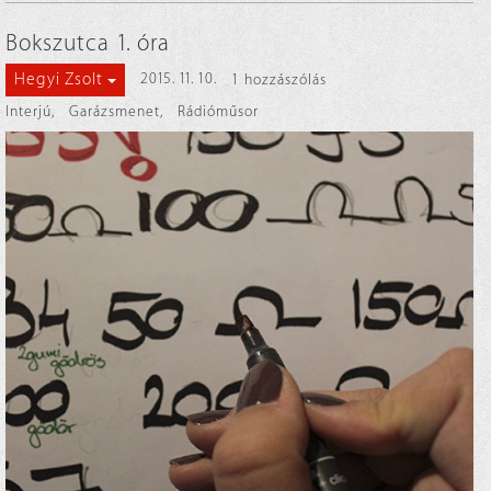
Bokszutca 1. óra
Hegyi Zsolt
2015. 11. 10.
1 hozzászólás
Interjú
,
Garázsmenet
,
Rádióműsor