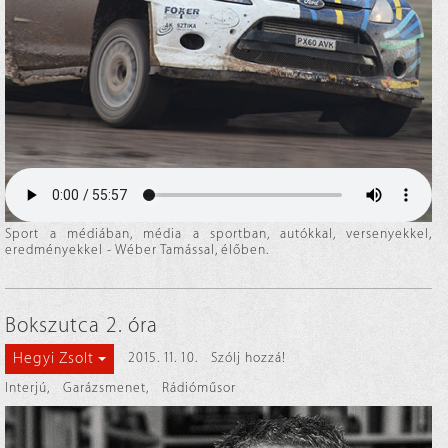
Sport a médiában, média a sportban, autókkal, versenyekkel,
eredményekkel - Wéber Tamással, élőben.
Bokszutca 2. óra
Hegyi Zsolt
2015. 11. 10.
Szólj hozzá!
Interjú
,
Garázsmenet
,
Rádióműsor