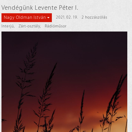
Vendégünk Levente Péter I.
Nagy Oldman István
2021. 02. 19.
2 hozzászólás
Interjú
,
Zárt-osztály
,
Rádióműsor