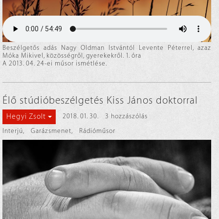
Beszélgetős adás Nagy Oldman Istvántól Levente Péterrel, azaz
Móka Mikivel, közösségről, gyerekekről. 1. óra
A 2013. 04. 24-ei műsor ismétlése.
Élő stúdióbeszélgetés Kiss János doktorral
Hegyi Zsolt
2018. 01. 30.
3 hozzászólás
Interjú
,
Garázsmenet
,
Rádióműsor