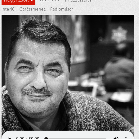
Hegyi Zsolt
2017. 11. 07.
1 hozzászólás
Interjú
,
Garázsmenet
,
Rádióműsor