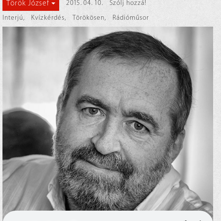
Török József
2015. 04. 10.
Szólj hozzá!
Interjú
,
Kvízkérdés
,
Törökösen
,
Rádióműsor