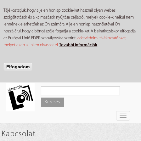
Tájékoztatjuk, hogy a jelen honlap cookie-kat használ olyan webes
szolgáltatások és alkalmazások nyújtása céljából, melyek cookie-k nélkül nem
lennének elérhetőek az Ön számára. A jelen honlap használatával Ön
hozzájárul, hogy a böngészője fogadja a cookie-kat. A beiratkozáskor elfogadja
az Európai Unió EDPR szabályozása szerinti
adatvédelmi tájékoztatónkat,
melyet ezen a linken olvashat el
.
További információk
Elfogadom
Ugrás
a
tartalomra
Keresés
Toggle
navigati
Kapcsolat