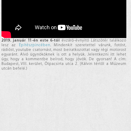
2019. január 11-én este 6-tól
évzáró-évnyitó Látszótér találkozó
lesz az
Építészpincében
. Mindenkit szeretettel várunk, fotóst,
rádióst, youtube csatornást, most beiratkozottat vagy régi motorost
egyaránt. Alvó ügynököknek is ott a helyük. Jelentkezni itt lehet
úgy, hogy a kommentbe beírod, hogy jövök. De gyorsan! A cím:
Budapest, VIII. kerület, Ötpacsirta utca 2. (Kálvin tértől a Múzeum
utcán befelé.)