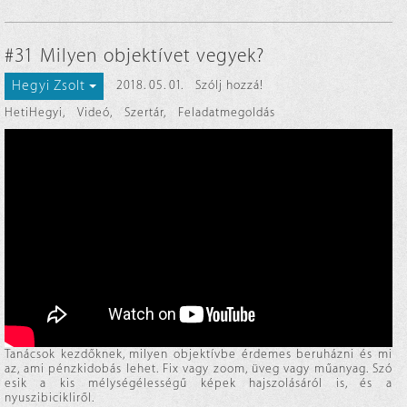
#31 Milyen objektívet vegyek?
Hegyi Zsolt
2018. 05. 01.
Szólj hozzá!
HetiHegyi
,
Videó
,
Szertár
,
Feladatmegoldás
Tanácsok kezdőknek, milyen objektívbe érdemes beruházni és mi
az, ami pénzkidobás lehet. Fix vagy zoom, üveg vagy műanyag. Szó
esik a kis mélységélességű képek hajszolásáról is, és a
nyuszibicikliről.