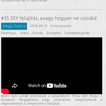
feliratkozója van a csatornának.
#35 DIY felújítás, avagy hogyan ne csináld
Hegyi Zsolt
2018. 08. 31.
6 hozzászólás
HetiHegyi
,
Videó
,
Szertár
,
Szorgalmi
,
Feladatmegoldás
Miért nem voltak elemzések a Látszótéren? Hova tűnt Hegyi 3
hónapra? Megígértem, hogy elmesélem, megnézheted a
végeredményt is, milyen lett a felújítás.