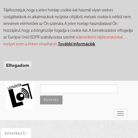
Tájékoztatjuk, hogy a jelen honlap cookie-kat használ olyan webes
szolgáltatások és alkalmazások nyújtása céljából, melyek cookie-k nélkül nem
lennének elérhetőek az Ön számára. A jelen honlap használatával Ön
hozzájárul, hogy a böngészője fogadja a cookie-kat. A beiratkozáskor elfogadja
az Európai Unió EDPR szabályozása szerinti
adatvédelmi tájékoztatónkat,
melyet ezen a linken olvashat el
.
További információk
Elfogadom
Ugrás
a
tartalomra
Keresés
Toggle
navigati
következő ›