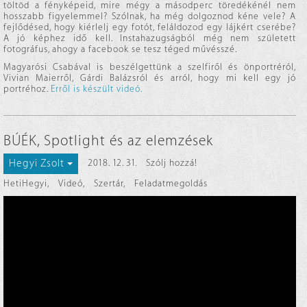
töltöd a fényképeid, mire mégy a másodperc töredékénél nem
hosszabb figyelemmel? Szólnak, ha még dolgoznod kéne vele? A
fejlődésed, hogy kiérlelj egy fotót, feláldozod egy lájkért cserébe?
A jó képhez idő kell. Instahazugságból még nem született
fotográfus, ahogy a facebook se tesz téged művésszé.
Magyarósi Csabával is beszélgettünk a szelfiről és önportréról,
Vivian Maierről, Gárdi Balázsról és arról, hogy mi kell egy jó
portréhoz.
Erről is készült videó.
BÚÉK, Spotlight és az elemzések
Hegyi Zsolt
2018. 12. 31.
Szólj hozzá!
HetiHegyi
,
Videó
,
Szertár
,
Feladatmegoldás