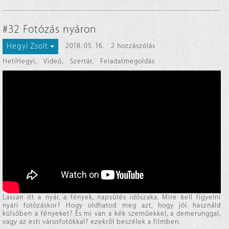
#32 Fotózás nyáron
Hegyi Zsolt
2018. 05. 16.
2 hozzászólás
HetiHegyi
,
Videó
,
Szertár
,
Feladatmegoldás
Lassan itt a nyár, a fények, napsütés időszaka. Mire kell figyelni
nyári fotózáskor? Hogy oldhatod meg azt, hogy jól használd
külsőben a fényeket? És mi van a kék szeműekkel, a demerunggal,
vagy az esti városfotókkal? ezekről beszélek a filmben.