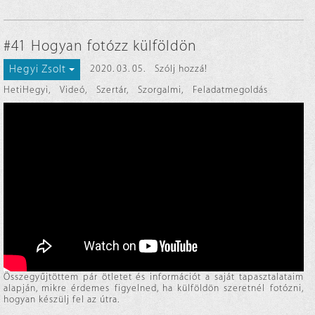
#41 Hogyan fotózz külföldön
Hegyi Zsolt
2020. 03. 05.
Szólj hozzá!
HetiHegyi
,
Videó
,
Szertár
,
Szorgalmi
,
Feladatmegoldás
Összegyűjtöttem pár ötletet és információt a saját tapasztalataim
alapján, mikre érdemes figyelned, ha külföldön szeretnél fotózni,
hogyan készülj fel az útra.