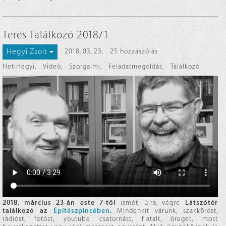
Teres Találkozó 2018/1
Hegyi Zsolt
2018. 03. 23.
25 hozzászólás
HetiHegyi
,
Videó
,
Szorgalmi
,
Feladatmegoldás
,
Találkozó
2018. március 23-án este 7-től
ismét, újra, végre
Látszótér
találkozó az
Építészpincében
.
Mindenkit várunk, szakköröst,
rádióst, fotóst, youtube csatornást, fiatalt, öreget, most