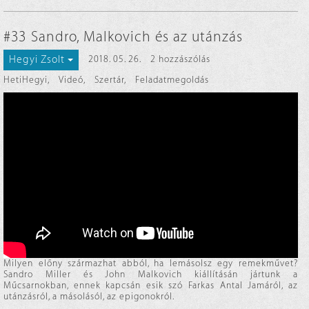
#33 Sandro, Malkovich és az utánzás
Hegyi Zsolt
2018. 05. 26.
2 hozzászólás
HetiHegyi
,
Videó
,
Szertár
,
Feladatmegoldás
Milyen előny származhat abból, ha lemásolsz egy remekművet?
Sandro Miller és John Malkovich kiállításán jártunk a
Műcsarnokban, ennek kapcsán esik szó Farkas Antal Jamáról, az
utánzásról, a másolásól, az epigonokról.