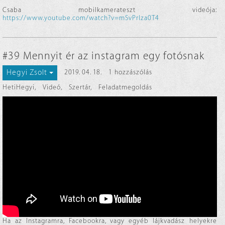
Csaba mobilkamerateszt videója:
https://www.youtube.com/watch?v=mSvPrIza0T4
#39 Mennyit ér az instagram egy fotósnak
Hegyi Zsolt
2019. 04. 18.
1 hozzászólás
HetiHegyi
,
Videó
,
Szertár
,
Feladatmegoldás
Ha az Instagramra, Facebookra, vagy egyéb lájkvadász helyekre