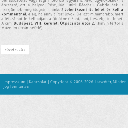
beiratkozottat vagy régi motorost egyaránt. Alvó ügynököknek is
ébresztő, ott a helyed. Pész, láv, juniti. Ráadásul Gabrielláék is
hazajönnek meglátogatni minket!
Jelentkezni itt lehet és kell a
kommentnél
, elég, ha annyit írsz: jövök. De azt mihamarabb, mert
a létszámot le kell adjam a főnöknek. Enni, inni, beszélgetni lehet.
A cím:
Budapest, VIII. kerület, Ötpacsirta utca 2.
(Kálvin tértől a
Múzeum utcán befelé)
következő ›
Impresszum
|
Kapcsolat
|
Copyright © 2006-2026 Látszótér, Minden
jog fenntartva