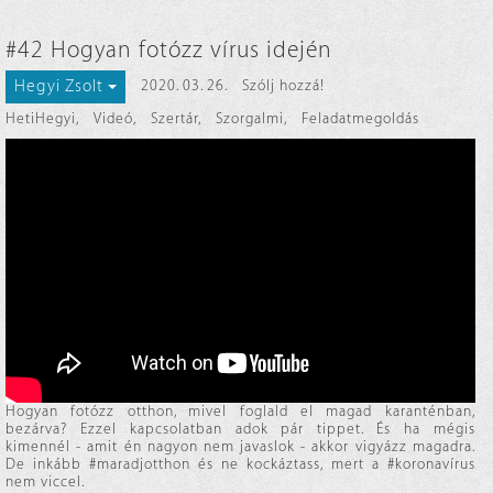
#42 Hogyan fotózz vírus idején
Hegyi Zsolt
2020. 03. 26.
Szólj hozzá!
HetiHegyi
,
Videó
,
Szertár
,
Szorgalmi
,
Feladatmegoldás
Hogyan fotózz otthon, mivel foglald el magad karanténban,
bezárva? Ezzel kapcsolatban adok pár tippet. És ha mégis
kimennél - amit én nagyon nem javaslok - akkor vigyázz magadra.
De inkább #maradjotthon és ne kockáztass, mert a #koronavírus
nem viccel.