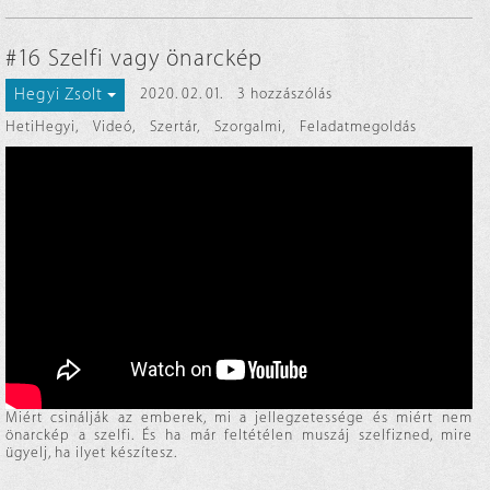
#16 Szelfi vagy önarckép
Hegyi Zsolt
2020. 02. 01.
3 hozzászólás
HetiHegyi
,
Videó
,
Szertár
,
Szorgalmi
,
Feladatmegoldás
Miért csinálják az emberek, mi a jellegzetessége és miért nem
önarckép a szelfi. És ha már feltétélen muszáj szelfizned, mire
ügyelj, ha ilyet készítesz.