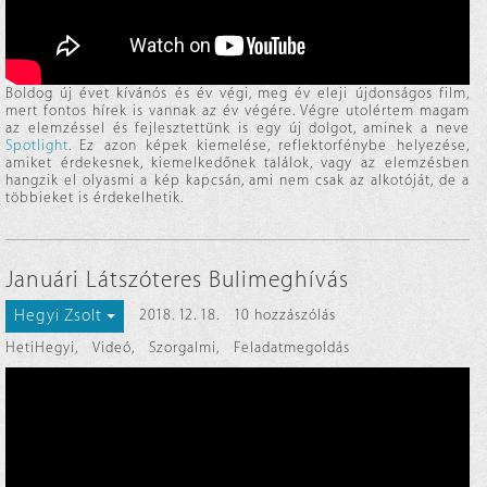
Boldog új évet kívánós és év végi, meg év eleji újdonságos film,
mert fontos hírek is vannak az év végére. Végre utolértem magam
az elemzéssel és fejlesztettünk is egy új dolgot, aminek a neve
Spotlight
. Ez azon képek kiemelése, reflektorfénybe helyezése,
amiket érdekesnek, kiemelkedőnek találok, vagy az elemzésben
hangzik el olyasmi a kép kapcsán, ami nem csak az alkotóját, de a
többieket is érdekelhetik.
Januári Látszóteres Bulimeghívás
Hegyi Zsolt
2018. 12. 18.
10 hozzászólás
HetiHegyi
,
Videó
,
Szorgalmi
,
Feladatmegoldás