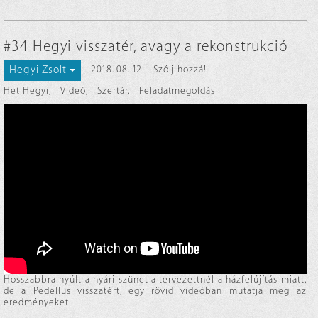
#34 Hegyi visszatér, avagy a rekonstrukció
Hegyi Zsolt
2018. 08. 12.
Szólj hozzá!
HetiHegyi
,
Videó
,
Szertár
,
Feladatmegoldás
Hosszabbra nyúlt a nyári szünet a tervezettnél a házfelújítás miatt,
de a Pedellus visszatért, egy rövid videóban mutatja meg az
eredményeket.