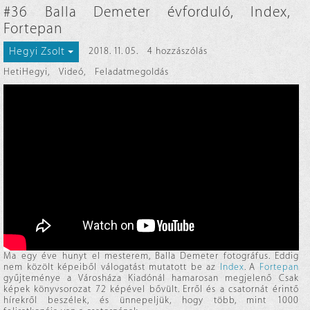
#36 Balla Demeter évforduló, Index,
Fortepan
Hegyi Zsolt
2018. 11. 05.
4 hozzászólás
HetiHegyi
,
Videó
,
Feladatmegoldás
Ma egy éve hunyt el mesterem, Balla Demeter fotográfus. Eddig
nem közölt képeiből válogatást mutatott be az
Index
. A
Fortepan
gyűjteménye a Városháza Kiadónál hamarosan megjelenő Csak
képek könyvsorozat 72 képével bővült. Erről és a csatornát érintő
hírekről beszélek, és ünnepeljük, hogy több, mint 1000