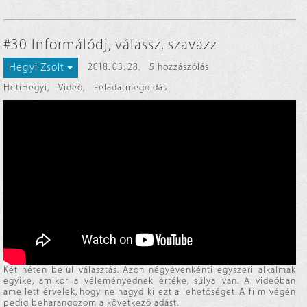
#30 Informálódj, válassz, szavazz
Hegyi Zsolt
2018. 03. 28.
5 hozzászólás
HetiHegyi
,
Videó
,
Feladatmegoldás
Két héten belül választás. Azon négyévenkénti egyszeri alkalmak
egyike, amikor a véleményednek értéke, súlya van. A videóban
amellett érvelek, hogy ne hagyd ki ezt a lehetőséget. A film végén
pedig beharangozom a következő adást.