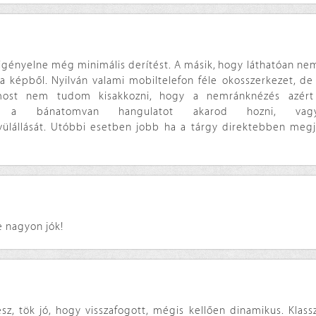
igényelne még minimális derítést. A másik, hogy láthatóan nem
a képből. Nyilván valami mobiltelefon féle okosszerkezet, de
 most nem tudom kisakkozni, hogy a nemránknézés azér
ként, a bánatomvan hangulatot akarod hozni, v
lállását. Utóbbi esetben jobb ha a tárgy direktebben megje
e nagyon jók!
z, tök jó, hogy visszafogott, mégis kellően dinamikus. Klass