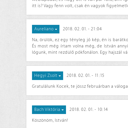
itt is? Vagy fenn volt, csak én vagyok figyelmet
2018. 02. 01. - 21:04
Aureliano
Na, örülök, ez egy tényleg jó kép, én is bará
És most még írtam volna még, de István annyi
lógunk, mint rezdülő pókfonálon. Egy hajszál vál
2018. 02. 01. - 11:15
Hegyi Zsolt
Gratulálunk Kocek, te jössz februárban a válogat
2018. 02. 01. - 10:14
Bach Viktória
Köszönöm, István!