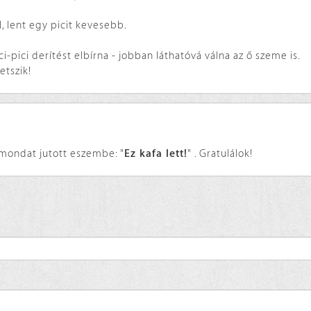
l, lent egy picit kevesebb.
i-pici derítést elbírna - jobban láthatóvá válna az ő szeme is.
etszik!
 mondat jutott eszembe: "
Ez kafa lett!
" . Gratulálok!