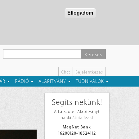
Elfogadom
Keresés
Chat
Bejelentkezés
ÁR
RÁDIÓ
ALAPÍTVÁNY
TUDNIVALÓK
Segíts nekünk!
A Látszótér Alapítványt
banki átutalással
MagNet Bank
16200120-18524112