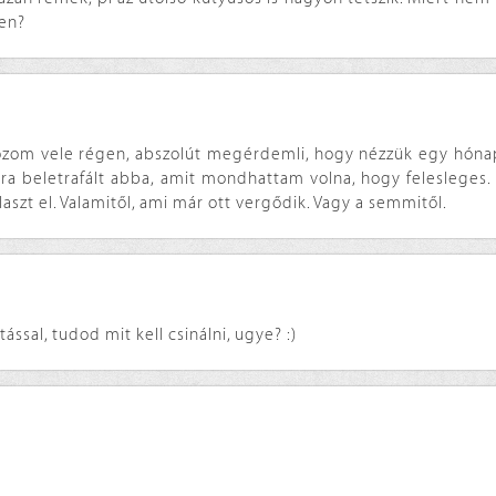
len?
tkozom vele régen, abszolút megérdemli, hogy nézzük egy hóna
ra beletrafált abba, amit mondhattam volna, hogy felesleges
aszt el. Valamitől, ami már ott vergődik. Vagy a semmitől.
ással, tudod mit kell csinálni, ugye? :)