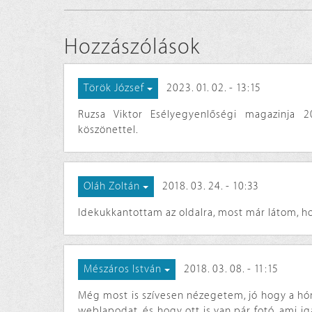
Hozzászólások
2023. 01. 02. - 13:15
Török József
Ruzsa Viktor Esélyegyenlőségi magazinja 2
köszönettel.
2018. 03. 24. - 10:33
Oláh Zoltán
Idekukkantottam az oldalra, most már látom, ho
2018. 03. 08. - 11:15
Mészáros István
Még most is szívesen nézegetem, jó hogy a hóna
weblapodat, és hogy ott is van pár fotó, ami i