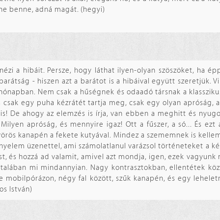
elne benne, adná magát. (hegyi)
i a hibáit. Persze, hogy láthat ilyen-olyan szöszöket, ha ép
barátság - hiszen azt a barátot is a hibáival együtt szeretjük. 
 hónapban. Nem csak a hűségnek és odaadó társnak a klassziku
 és csak egy puha kézrátét tartja meg, csak egy olyan apróság, 
! De ahogy az elemzés is írja, van ebben a meghitt és nyugo
ilyen apróság, és mennyire igaz! Ott a fűszer, a só... És ezt 
 a vörös kanapén a fekete kutyával. Mindez a szememnek is kelle
nyelem üzenettel, ami számolatlanul varázsol történeteket a ké
ást, és hozzá ad valamit, amivel azt mondja, igen, ezek vagyunk
alában mi mindannyian. Nagy kontrasztokban, ellentétek közö
 mobilpórázon, négy fal között, szűk kanapén, és egy leheletny
os István)