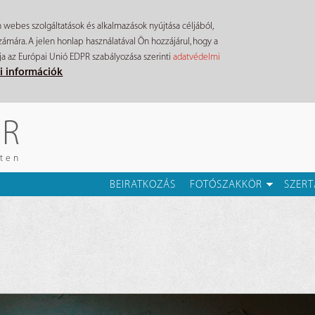
n webes szolgáltatások és alkalmazások nyújtása céljából,
mára. A jelen honlap használatával Ön hozzájárul, hogy a
ja az Európai Unió EDPR szabályozása szerinti
adatvédelmi
i információk
ÉR
eten
BEIRATKOZÁS
FOTÓSZAKKÖR
SZERT