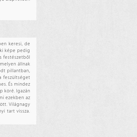
pen keresi, de
Viki képe pedig
s festészetből
amelyen állnak
dt pillantban,
a feszültséget
mes. És mindez
p köré. Igazán
 mi ezekben az
tt. Világnagy
i tart vissza.