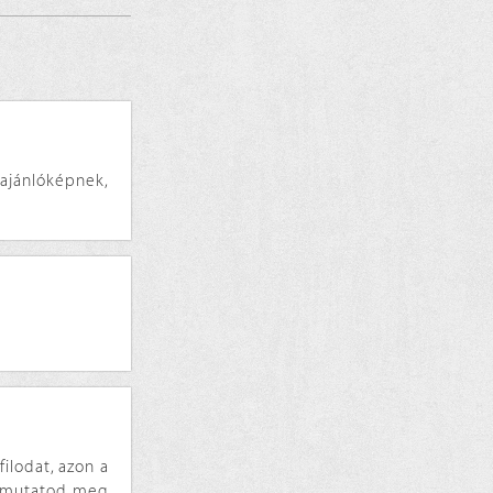
ajánlóképnek,
ilodat, azon a
em mutatod meg