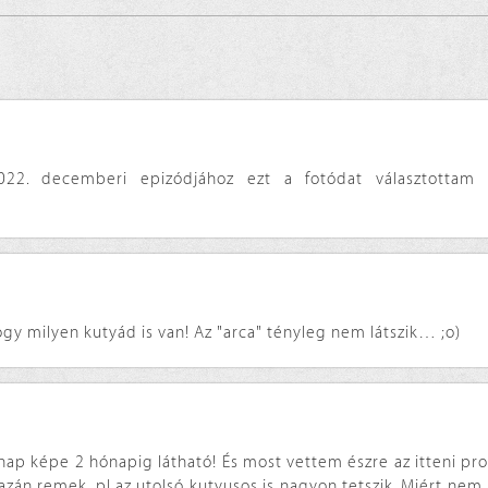
022. decemberi epizódjához ezt a fotódat választottam 
gy milyen kutyád is van! Az "arca" tényleg nem látszik… ;o)
p képe 2 hónapig látható! És most vettem észre az itteni prof
gazán remek, pl az utolsó kutyusos is nagyon tetszik. Miért n