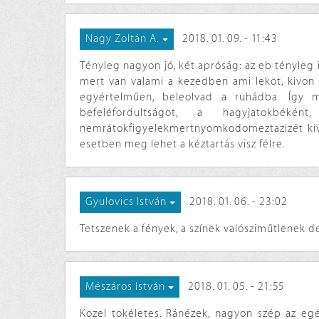
2018. 01. 09. - 11:43
Nagy Zoltán A.
Tényleg nagyon jó, két apróság: az eb tényleg 
mert van valami a kezedben ami leköt, kivon 
egyértelműen, beleolvad a ruhádba. Így
befeléfordultságot, a hagyjatokbé
nemrátokfigyelekmertnyomkodomeztazizét kivü
esetben meg lehet a kéztartás visz félre.
2018. 01. 06. - 23:02
Gyulovics István
Tetszenek a fények, a színek valósziműtlenek d
2018. 01. 05. - 21:55
Mészáros István
Közel tökéletes. Ránézek, nagyon szép az egés