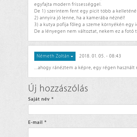
egyfajta modern frissességgel.
De 1) szerintem fent egy picit több a kelleténé
2) annyira jó lenne, ha a kamerába néznél!
3) a kutya pofija főleg a szeme környékén egy ic
De a lényegen nem változtat, nekem ez a fotó t
2018. 01. 05. - 08:43
Németh Zoltán
...ahogy ránéztem a képre, egy régen használt
Új hozzászólás
Saját név
*
E-mail
*