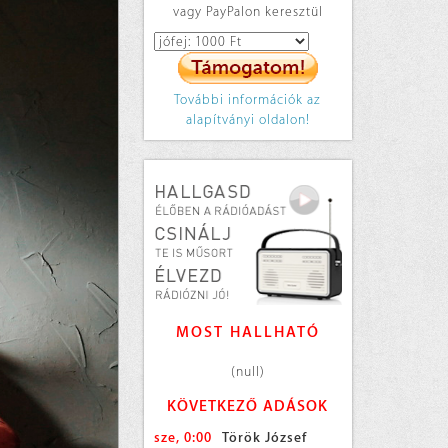
vagy PayPalon keresztül
További információk az
alapítványi oldalon!
MOST HALLHATÓ
(null)
KÖVETKEZŐ ADÁSOK
sze, 0:00
Török József