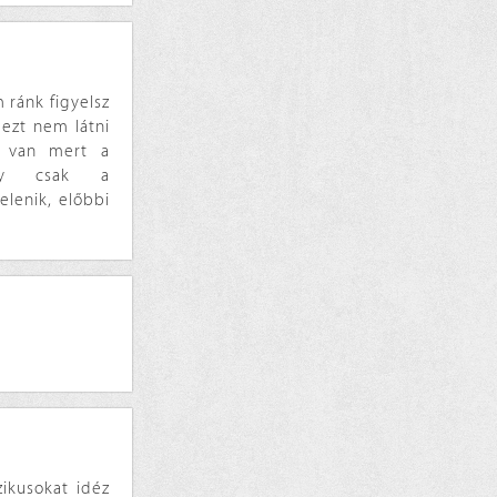
 ránk figyelsz
 ezt nem látni
t van mert a
agy csak a
lenik, előbbi
zikusokat idéz