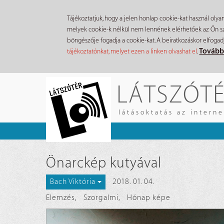
Tájékoztatjuk, hogy a jelen honlap cookie-kat használ olya
melyek cookie-k nélkül nem lennének elérhetőek az Ön szá
böngészője fogadja a cookie-kat. A beiratkozáskor elfogad
Tovább
tájékoztatónkat, melyet ezen a linken olvashat el
.
Ugrás
LÁTSZÓT
a
tartalomra
látásoktatás az intern
Önarckép kutyával
2018. 01. 04.
Bach Viktória
Elemzés
,
Szorgalmi
,
Hónap képe