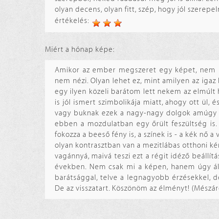
olyan decens, olyan fitt, szép, hogy jól szerep
értékelés:
Miért a hónap képe:
Amikor az ember megszeret egy képet, nem néz
nem nézi. Olyan lehet ez, mint amilyen az igaz 
egy ilyen közeli barátom lett nekem az elmúlt
is jól ismert szimbolikája miatt, ahogy ott ül,
vagy buknak ezek a nagy-nagy dolgok amúgy is
ebben a mozdulatban egy őrült feszültség is. M
fokozza a beeső fény is, a színek is - a kék nő
olyan kontrasztban van a mezitlábas otthoni ké
vagánnyá, maivá teszi ezt a régit idéző beállít
években. Nem csak mi a képen, hanem úgy ált
barátsággal, telve a legnagyobb érzésekkel, de
De az visszatart. Köszönöm az élményt! (Mészár