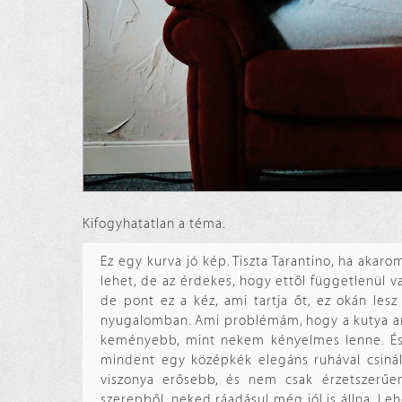
Kifogyhatatlan a téma.
Ez egy kurva jó kép. Tiszta Tarantino, ha akarom
lehet, de az érdekes, hogy ettől függetlenül v
de pont ez a kéz, ami tartja őt, ez okán les
nyugalomban. Ami problémám, hogy a kutya ar
keményebb, mint nekem kényelmes lenne. És m
mindent egy középkék elegáns ruhával csinálo
viszonya erősebb, és nem csak érzetszerűen
szerepből, neked ráadásul még jól is állna. Leh