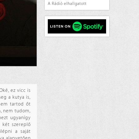
A Rádió elhallgatott
Oké, ez vicc is
eg a kutya is,
nem tartod őt
m, nem tudom,
nezt ugyanígy
 két szereplő
lépni a saját
tya alapvetően