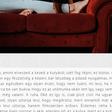
, amint elveszed a kezed a kutyáról, szét fog tépni, ez biztos. 
an egy feszültség a képen, bár látszólag a pózod nyugalmas, m
z az egészben egy olyan érzet, hogy nem tudni, mi lesz, ha 
ca be van bukva. Hogy ez az utómunka okán lett így, vagy se
ég valami. A ruha. Oké ez így is, csak picit civil. Ha ugya
d, olyan sztorija lesz, hogy megőrülsz, mert onnantól már a
 lesz sztorija, hanem filmszerűen erősen. Érdemes néha ki
etne ilyen sorozat is akár, elegáns nő, és a kutya, mert ez a ku