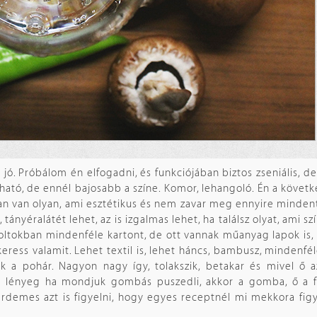
 jó. Próbálom én elfogadni, és funkciójában biztos zseniális, d
gítható, de ennél bajosabb a színe. Komor, lehangoló. Én a követ
n van olyan, ami esztétikus és nem zavar meg ennyire mindent
nyéralátét lehet, az is izgalmas lehet, ha találsz olyat, ami sz
ltokban mindenféle kartont, de ott vannak műanyag lapok is, 
 keress valamit. Lehet textil is, lehet háncs, bambusz, mindenfé
k a pohár. Nagyon nagy így, tolakszik, betakar és mivel ő az
a lényeg ha mondjuk gombás puszedli, akkor a gomba, ő a f
érdemes azt is figyelni, hogy egyes receptnél mi mekkora fig