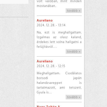
volt valóban, mint minden
mostanában.
tovább »
Aureliano
2024. 12. 28. - 13:14
Na, ezt is meghallgattam.
Izgalmas az olasz kaland,
érdekes lett volna hallgatni a
felújításról.…
tovább »
Aureliano
2024. 12. 28. - 12:15
Meghallgattam. Csodálatos
borsodi japán
halandzsareppet is
tartalmazott, ami tetszett.
Gyula is…
tovább »
Nagy Zoltán A.