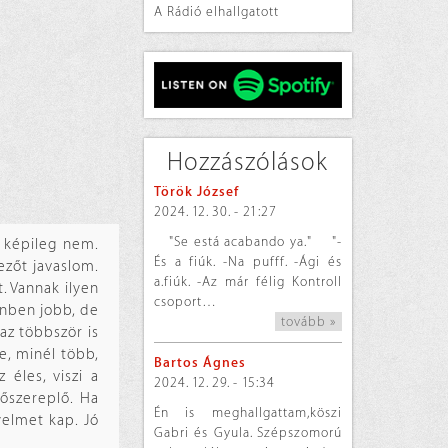
A Rádió elhallgatott
Hozzászólások
Török József
2024. 12. 30. - 21:27
"Se está acabando ya." "-
e képileg nem.
És a fiúk. -Na pufff. -Ági és
kezőt javaslom.
a.fiúk. -Az már félig Kontroll
. Vannak ilyen
csoport…
ínben jobb, de
tovább »
az többször is
le, minél több,
Bartos Ágnes
 éles, viszi a
2024. 12. 29. - 15:34
őszereplő. Ha
Én is meghallgattam,köszi
yelmet kap. Jó
Gabri és Gyula. Szépszomorú