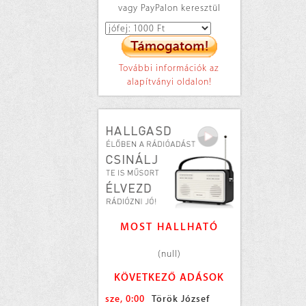
vagy PayPalon keresztül
További információk az
alapítványi oldalon!
MOST HALLHATÓ
(null)
KÖVETKEZŐ ADÁSOK
sze, 0:00
Török József