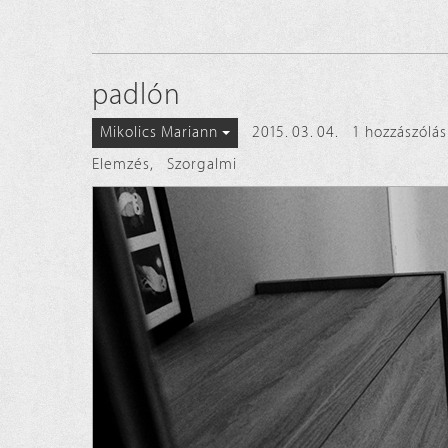
padlón
2015. 03. 04.
1 hozzászólás
Mikolics Mariann
Elemzés
,
Szorgalmi