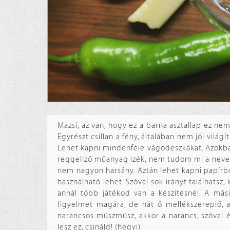
Mazsi, az van, hogy ez a barna asztallap ez nem
Egyrészt csillan a fény, általában nem jól vilá
Lehet kapni mindenféle vágódeszkákat. Azokba
reggeliző műanyag izék, nem tudom mi a neve, tá
nem nagyon harsány. Aztán lehet kapni papírbo
használható lehet. Szóval sok irányt találhatsz,
annál több játékod van a készítésnél. A mási
figyelmet magára, de hát ő mellékszereplő, 
narancsos müszmüsz, akkor a narancs, szóval 
lesz ez, csináld! (hegyi)