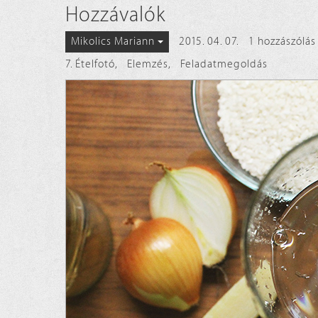
Hozzávalók
2015. 04. 07.
1 hozzászólás
Mikolics Mariann
7. Ételfotó
,
Elemzés
,
Feladatmegoldás