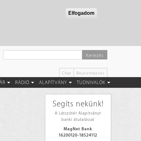
Elfogadom
Keresés
Chat
Bejelentkezés
ÁR
RÁDIÓ
ALAPÍTVÁNY
TUDNIVALÓK
Segíts nekünk!
A Látszótér Alapítványt
banki átutalással
MagNet Bank
16200120-18524112