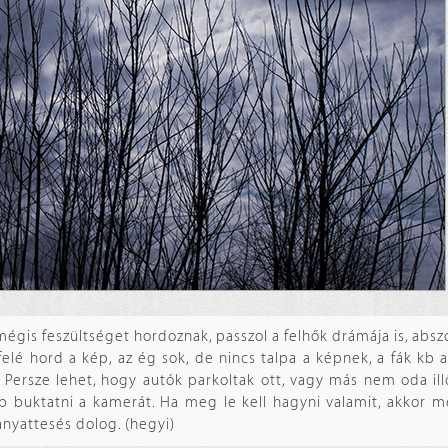
mégis feszültséget hordoznak, passzol a felhők drámája is, abs
felé hord a kép, az ég sok, de nincs talpa a képnek, a fák kb
. Persze lehet, hogy autók parkoltak ott, vagy más nem oda ill
bb buktatni a kamerát. Ha meg le kell hagyni valamit, akkor 
anyattesés dolog. (hegyi)