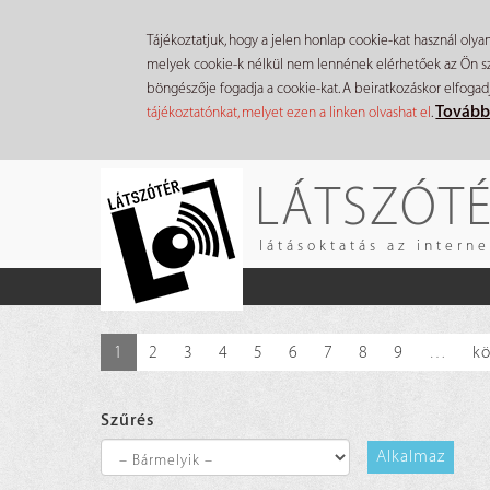
Tájékoztatjuk, hogy a jelen honlap cookie-kat használ olya
melyek cookie-k nélkül nem lennének elérhetőek az Ön szá
böngészője fogadja a cookie-kat. A beiratkozáskor elfogad
Tovább
tájékoztatónkat, melyet ezen a linken olvashat el
.
Ugrás
LÁTSZÓT
a
tartalomra
látásoktatás az intern
1
2
3
4
5
6
7
8
9
…
kö
Szűrés
Alkalmaz