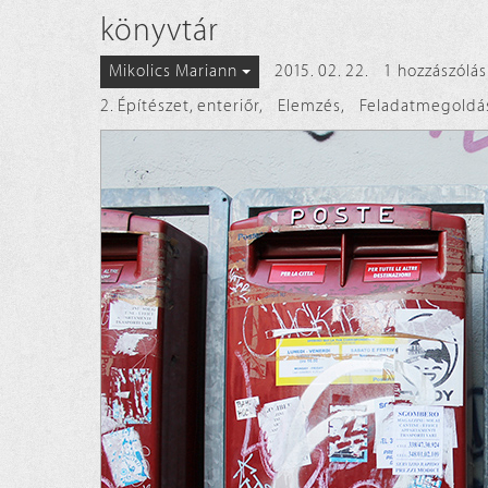
könyvtár
2015. 02. 22.
1 hozzászólás
Mikolics Mariann
2. Építészet, enteriőr
,
Elemzés
,
Feladatmegoldá