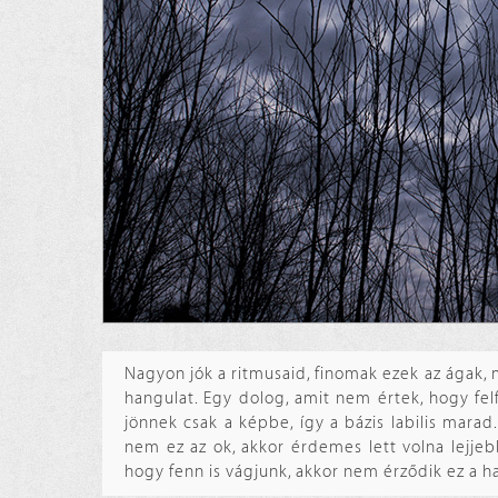
Nagyon jók a ritmusaid, finomak ezek az ágak, 
hangulat. Egy dolog, amit nem értek, hogy fel
jönnek csak a képbe, így a bázis labilis marad
nem ez az ok, akkor érdemes lett volna lejje
hogy fenn is vágjunk, akkor nem érződik ez a h