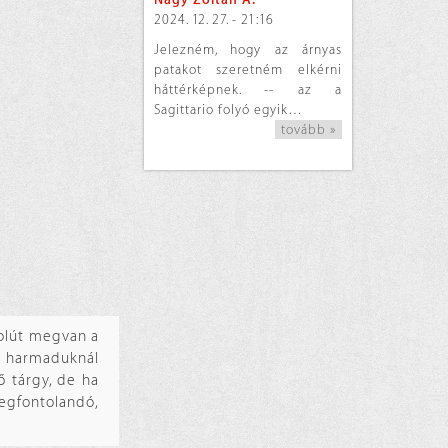
2024. 12. 27. - 21:16
Jelezném, hogy az árnyas
patakot szeretném elkérni
háttérképnek. -- az a
Sagittario folyó egyik…
tovább »
zolút megvan a
 a harmaduknál
ő tárgy, de ha
megfontolandó,