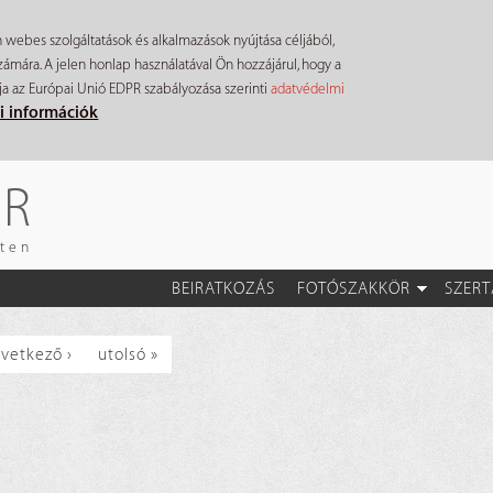
n webes szolgáltatások és alkalmazások nyújtása céljából,
mára. A jelen honlap használatával Ön hozzájárul, hogy a
ja az Európai Unió EDPR szabályozása szerinti
adatvédelmi
i információk
ÉR
eten
BEIRATKOZÁS
FOTÓSZAKKÖR
SZERT
vetkező ›
utolsó »