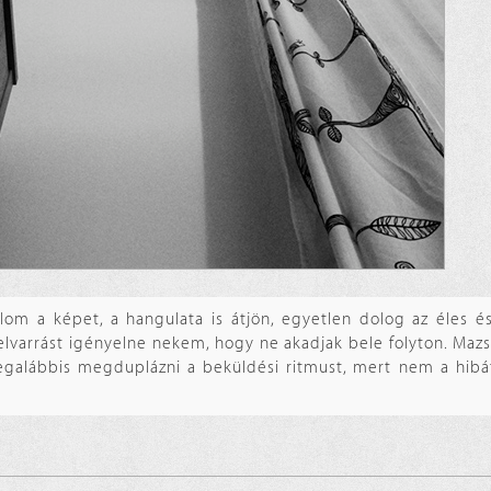
m a képet, a hangulata is átjön, egyetlen dolog az éles és
elvarrást igényelne nekem, hogy ne akadjak bele folyton. Mazsi
galábbis megduplázni a beküldési ritmust, mert nem a hibá