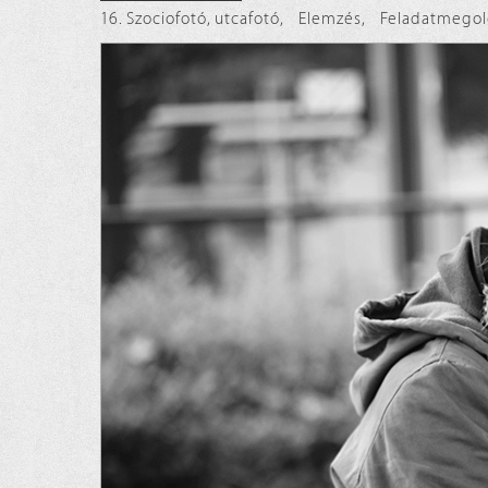
16. Szociofotó, utcafotó
,
Elemzés
,
Feladatmegol