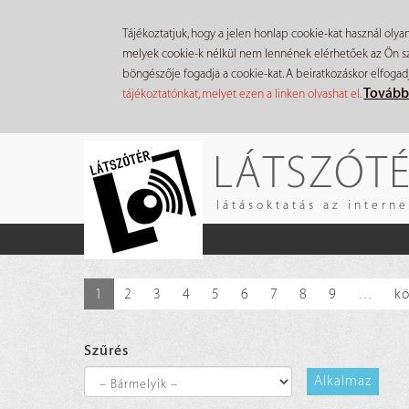
Tájékoztatjuk, hogy a jelen honlap cookie-kat használ olya
melyek cookie-k nélkül nem lennének elérhetőek az Ön szá
böngészője fogadja a cookie-kat. A beiratkozáskor elfogad
Tovább
tájékoztatónkat, melyet ezen a linken olvashat el
.
Ugrás
LÁTSZÓT
a
tartalomra
látásoktatás az intern
1
2
3
4
5
6
7
8
9
…
kö
Szűrés
Alkalmaz