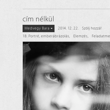
cím nélkül
2014. 12. 22.
Szólj hozzá!
Medvegy Bara
18. Portré, emberábrázolás
,
Elemzés
,
Feladatme