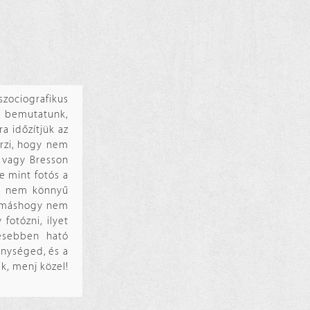
ociografikus
t bemutatunk,
a időzítjük az
érzi, hogy nem
a vagy Bresson
e mint fotós a
otó nem könnyű
l, máshogy nem
fotózni, ilyet
esebben ható
enységed, és a
ek, menj közel!