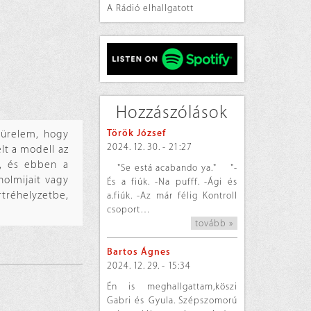
A Rádió elhallgatott
Hozzászólások
Török József
türelem, hogy
2024. 12. 30. - 21:27
lt a modell az
d, és ebben a
"Se está acabando ya." "-
olmijait vagy
És a fiúk. -Na pufff. -Ági és
rtréhelyzetbe,
a.fiúk. -Az már félig Kontroll
csoport…
tovább »
Bartos Ágnes
2024. 12. 29. - 15:34
Én is meghallgattam,köszi
Gabri és Gyula. Szépszomorú