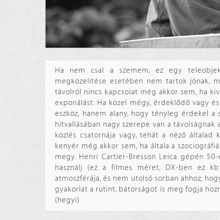
Ha nem csal a szemem, ez egy teleobjektí
megközelítése esetében nem tartok jónak, me
távolról nincs kapcsolat még akkor sem, ha kiv
exponálást. Ha közel mégy, érdeklődő vagy és 
eszköz, hanem alany, hogy tényleg érdekel a 
hitvallásában nagy szerepe van a távolságnak a
közlés csatornája vagy, tehát a néző általad
kenyér még akkor sem, ha általa a szociográfi
megy. Henri Cartier-Bresson Leica gépén 50-es
használj (ez a filmes méret, DX-ben ez k
atmoszférája, és nem utolsó sorban ahhoz, hogy
gyakorlat a rutint, bátorságot is meg fogja hoz
(hegyi)