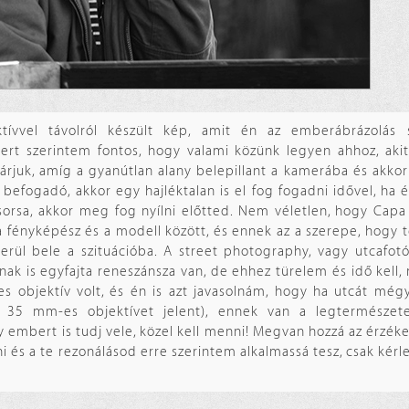
vvel távolról készült kép, amit én az emberábrázolás sz
rt szerintem fontos, hogy valami közünk legyen ahhoz, aki
árjuk, amíg a gyanútlan alany belepillant a kamerába és akkorr
befogadó, akkor egy hajléktalan is el fog fogadni idővel, ha 
sorsa, akkor meg fog nyílni előtted. Nem véletlen, hogy Cap
 fényképész és a modell között, és ennek az a szerepe, hogy t
 kerül bele a szituációba. A street photography, vagy utcaf
ának is egyfajta reneszánsza van, de ehhez türelem és idő kel
 objektív volt, és én is azt javasolnám, hogy ha utcát mégy 
b 35 mm-es objektívet jelent), ennek van a legtermészet
 embert is tudj vele, közel kell menni! Megvan hozzá az érzék
ni és a te rezonálásod erre szerintem alkalmassá tesz, csak kérl