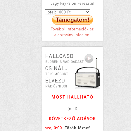
vagy PayPalon keresztül
További információk az
alapítványi oldalon!
MOST HALLHATÓ
(null)
KÖVETKEZŐ ADÁSOK
sze, 0:00
Török József