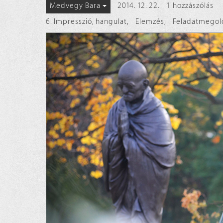
2014. 12. 22.
1 hozzászólás
Medvegy Bara
6. Impresszió, hangulat
,
Elemzés
,
Feladatmegol