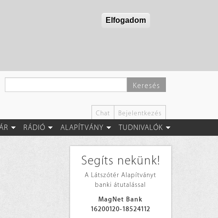
Elfogadom
Keresés
Chat
Bejelentkezés
ÁR
RÁDIÓ
ALAPÍTVÁNY
TUDNIVALÓK
Segíts nekünk!
A Látszótér Alapítványt
banki átutalással
MagNet Bank
16200120-18524112