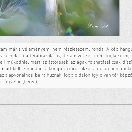
dtam már a véleményem, nem részletezem, ronda. A kép hang
viselnek. Jó a térábrázolás is, de amivel kell még foglalkozni, 
ell működnie, mert az áttörések, az ágak folthatásai csak díszí
k miatt kell lemondani a kompozícióról, akkor a dolog nem működ
 alapvonalhoz, balra húznak, jobb oldalon így olyan tér képző
 figyelni. (hegyi)