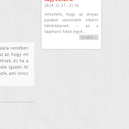
2024. 12. 27. - 21:16
Jelezném, hogy az árnyas
patakot szeretném elkérni
háttérképnek. -- az a
Sagittario folyó egyik…
tovább »
ulata rendben
az az, hogy mi
tések, és ha a
ik igazán. Itt
dik, ami nincs