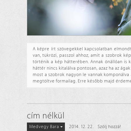
A képre írt szövegekkel kapcsolatban elmon
van, tükrözi, passzol ahhoz, amit a szobrok kép
történik a kép hátterében. Annak önállóan is k
háttér nincs kitalálva pontosan, azaz ha az ága
most a szobrok nagyon le vannak komponálva az
megtöltve formailag. Erre később majd érdemes
cím nélkül
2014. 12. 22.
Szólj hozzá!
Medvegy Bara