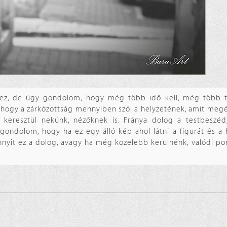
hez, de úgy gondolom, hogy még több idő kell, még több 
 hogy a zárkózottság mennyiben szól a helyzetének, amit megé
 keresztül nekünk, nézőknek is. Fránya dolog a testbeszé
ndolom, hogy ha ez egy álló kép ahol látni a figurát és a h
nnyit ez a dolog, avagy ha még közelebb kerülnénk, valódi po