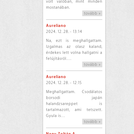
volt valóban, mint minden
mostanában.
tovább »
Aureliano
2024. 12. 28. - 13:14
Na, ezt is meghallgattam.
Izgalmas az olasz kaland,
érdekes lett volna hallgatni a
felújításról.…
tovább »
Aureliano
2024. 12. 28. - 12:15
Meghallgattam. Csodálatos
borsodi japán
halandzsareppet is
tartalmazott, ami tetszett.
Gyula is…
tovább »
Nagy Zoltán A.