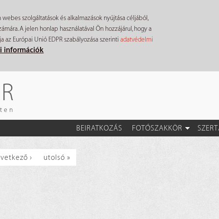
n webes szolgáltatások és alkalmazások nyújtása céljából,
mára. A jelen honlap használatával Ön hozzájárul, hogy a
ja az Európai Unió EDPR szabályozása szerinti
adatvédelmi
i információk
ÉR
eten
BEIRATKOZÁS
FOTÓSZAKKÖR
SZERT
vetkező ›
utolsó »