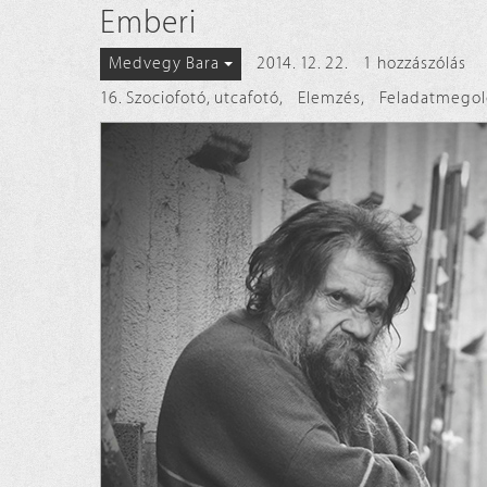
Emberi
2014. 12. 22.
1 hozzászólás
Medvegy Bara
16. Szociofotó, utcafotó
,
Elemzés
,
Feladatmegol