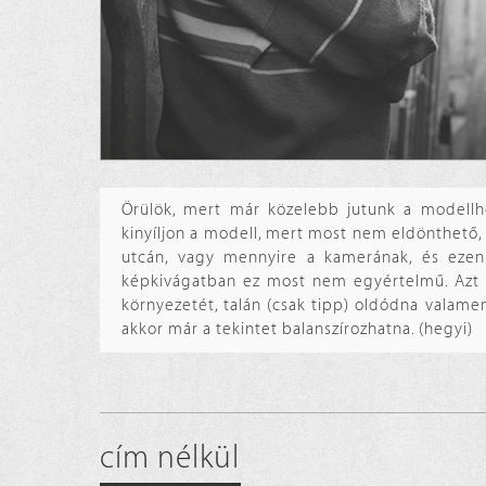
Örülök, mert már közelebb jutunk a modell
kinyíljon a modell, mert most nem eldönthető,
utcán, vagy mennyire a kamerának, és ezen
képkivágatban ez most nem egyértelmű. Azt go
környezetét, talán (csak tipp) oldódna valame
akkor már a tekintet balanszírozhatna. (hegyi)
cím nélkül