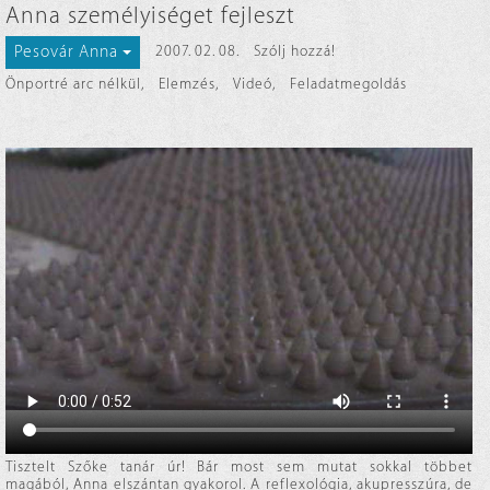
Anna személyiséget fejleszt
Pesovár Anna
2007. 02. 08.
Szólj hozzá!
Önportré arc nélkül
,
Elemzés
,
Videó
,
Feladatmegoldás
Tisztelt Szőke tanár úr! Bár most sem mutat sokkal többet
magából, Anna elszántan gyakorol. A reflexológia, akupresszúra, de