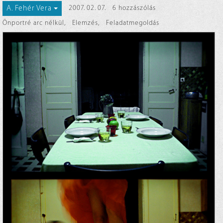
A. Fehér Vera
2007. 02. 07.
6 hozzászólás
Önportré arc nélkül
,
Elemzés
,
Feladatmegoldás