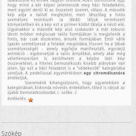
találkozunk és ennek nagyon örülünk. Azért döntöttünk úgy,
hogy mind a két képet jelentessük meg házi feladatként,
mert együtt derül ki az összetett üzenet, válasz. A második
kép adja a valódi megfejtést, mert látszólag a fotós
személyes testrészét (a lábát) látjuk természeti
környezetben és a kép ezt a primer kódot tálalja a néző elé.
Ugyanakkor a második kép alsó szakaszán a már sokszor
látott módon mégiscsak valós formájában is megjelenik a
fotós, bár csak diszkréten, árnyék formájában. Ettől válik
igazán személyessé a feladat megoldása. Viszont ha a lábak
személyességét - amely egyfajta manifesztált, egyidejű
animáció - egybevetjük a valós árnyékkal, amely akár még
véletlenszerűen is kerülhetett a képbe (két kép
összevetése), a hiteles bemutatkozás kisebb arányban van
jelen. Így ezt a házi feladatot is a "védekezők" kategóriába
soroljuk. A pedellussal egyetértésben
egy citromdisznóra
értékeljük.
Szeretnénk kihangsúlyozni, hogy ugyanebben a
kategóriában, kiskonda növelés érdekében, tőled is várjuk az
újabb bemutatkozásodat. (- szőke -)
értékelés:
Szókép