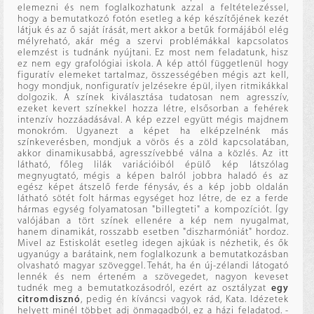
elemezni és nem foglalkozhatunk azzal a feltételezéssel,
hogy a bemutatkozó fotón esetleg a kép készítőjének kezét
látjuk és az ő saját írását, mert akkor a betűk formájából elég
mélyreható, akár még a szervi problémákkal kapcsolatos
elemzést is tudnánk nyújtani. Ez most nem feladatunk, hisz
ez nem egy grafológiai iskola. A kép attól függetlenül hogy
figuratív elemeket tartalmaz, összességében mégis azt kell,
hogy mondjuk, nonfiguratív jelzésekre épül, ilyen ritmikákkal
dolgozik. A színek kiválasztása tudatosan nem agresszív,
ezeket kevert színekkel hozza létre, elsősorban a fehérek
intenzív hozzáadásával. A kép ezzel együtt mégis majdnem
monokróm. Ugyanezt a képet ha elképzelnénk más
színkeverésben, mondjuk a vörös és a zöld kapcsolatában,
akkor dinamikusabbá, agresszívebbé válna a közlés. Az itt
látható, főleg lilák variációiból épülő kép látszólag
megnyugtató, mégis a képen balról jobbra haladó és az
egész képet átszelő ferde fénysáv, és a kép jobb oldalán
látható sötét folt hármas egységet hoz létre, de ez a ferde
hármas egység folyamatosan "billegteti" a kompozíciót. Így
valójában a tört színek ellenére a kép nem nyugalmat,
hanem dinamikát, rosszabb esetben "diszharmóniát" hordoz.
Mivel az Estiskolát esetleg idegen ajkúak is nézhetik, és ők
ugyanúgy a barátaink, nem foglalkozunk a bemutatkozásban
olvasható magyar szöveggel. Tehát, ha én új-zélandi látogató
lennék és nem érteném a szövegedet, nagyon keveset
tudnék meg a bemutatkozásodról, ezért az osztályzat
egy
citromdisznó
, pedig én kíváncsi vagyok rád, Kata. Idézetek
helyett minél többet adj önmagadból, ez a házi feladatod. -