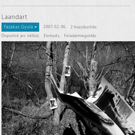
Laandart
Fazakas Gyula
2007. 02. 06.
2 hozzászólás
Önportré arc nélkül
,
Elemzés
,
Feladatmegoldás