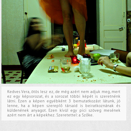
Kedves Vera, ötös lesz ez, de még azért nem adjuk meg, mert
ez egy képsorozat, és a sorozat többi képét is szeretnénk
látni. Ezen a képen egyébként 3 bemutatkozást látunk, jó
lenne, ha a képen szereplő társaid is beiratkoznának és
küldenének anyagot. Ezen kívül egy pici szöveg mesének
azért nem árt a képekhez. Szeretettel: a Szőke.