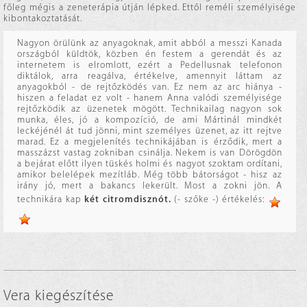
főleg mégis a zeneterápia útján lépked. Ettől reméli személyisége
kibontakoztatását.
Nagyon örülünk az anyagoknak, amit abból a messzi Kanada
országból küldtök, közben én festem a gerendát és az
internetem is elromlott, ezért a Pedellusnak telefonon
diktálok, arra reagálva, értékelve, amennyit láttam az
anyagokból - de rejtőzködés van. Ez nem az arc hiánya -
hiszen a feladat ez volt - hanem Anna valódi személyisége
rejtőzködik az üzenetek mögött. Technikailag nagyon sok
munka, éles, jó a kompozíció, de ami Mártinál mindkét
leckéjénél át tud jönni, mint személyes üzenet, az itt rejtve
marad. Ez a megjelenítés technikájában is érződik, mert a
masszázst vastag zokniban csinálja. Nekem is van Dörögdön
a bejárat előtt ilyen tüskés holmi és nagyot szoktam ordítani,
amikor belelépek mezítláb. Még több bátorságot - hisz az
irány jó, mert a bakancs lekerült. Most a zokni jön. A
technikára kap
két citromdisznót.
(- szőke -) értékelés:
Vera kiegészítése