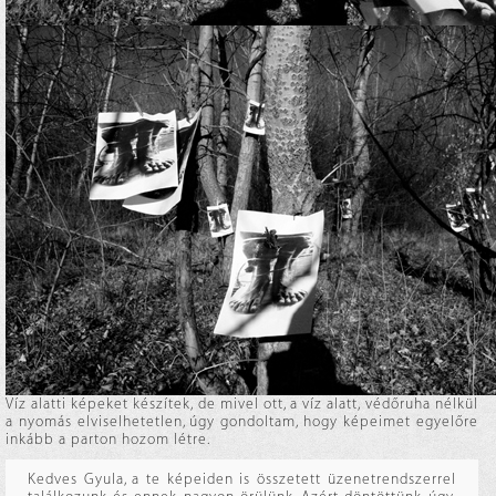
Víz alatti képeket készítek, de mivel ott, a víz alatt, védőruha nélkül
a nyomás elviselhetetlen, úgy gondoltam, hogy képeimet egyelőre
inkább a parton hozom létre.
Kedves Gyula, a te képeiden is összetett üzenetrendszerrel