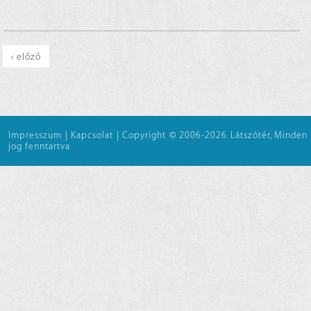
‹ előző
Impresszum
|
Kapcsolat
|
Copyright © 2006-2026 Látszótér, Minden
jog fenntartva