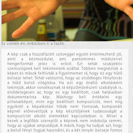
Ez volnék én, miközben ti a fazék.
A kép csak a hozzáfűzött szöveggel együtt értelmezhető jól,
amit a kézmozdulat, ami pantomimes módszerrel
hengerformát jelez is erősít. Ezt tehát szubjektív
szemszögnek kell tekintenünk ezáltal. Többen megnéztük a
képet és mások felhívták a figyelmemet rá, hogy ez egy hűtő
belseje lehet. Tehát valószínű, hogy az elsődleges fényforrás
a hűtő belső világítása. Ha ezt egy önálló alkotásként
tekintjük, akkor vonatkoznak rá képzőművészeti szabályok is,
elsődelegesen az, hogy ez egy beállított, csak hatásaiban
dokumentarista kép. Máshogy kell értékelni egy
pillanatképet, mint egy beállított kompozíciót, mert míg
egyiknél a képalkotási hibák nem fontosak, komponált
képnél előrevetítjük a kép készítőjének tudatosságát a
kompozíciót alkotó elemekkel kapcsolatban is. Mivel a
kezek a legfőbb szereplői a képnek, nem indokolja semmi,
hogy az ujjakat amputáljuk. A másik, hogy ha tudjuk azt, hogy
a belső fényt fogjuk használni, és a két tenyér belseje fontos