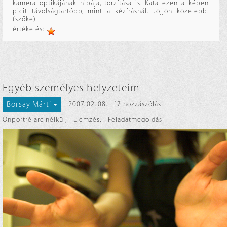
kamera optikájának hibája, torzítása is. Kata ezen a képen
picit távolságtartóbb, mint a kézírásnál. Jöjjön közelebb.
(szőke)
értékelés:
Egyéb személyes helyzeteim
Borsay Márti
2007. 02. 08.
17 hozzászólás
Önportré arc nélkül
,
Elemzés
,
Feladatmegoldás