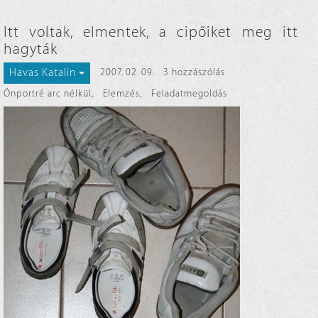
Itt voltak, elmentek, a cipőiket meg itt
hagyták
Havas Katalin
2007. 02. 09.
3 hozzászólás
Önportré arc nélkül
,
Elemzés
,
Feladatmegoldás