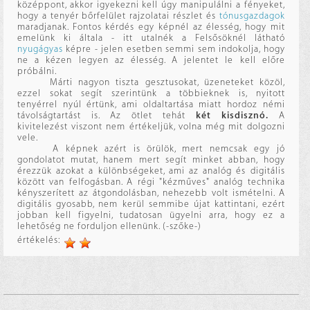
középpont, akkor igyekezni kell úgy manipulálni a fényeket,
hogy a tenyér bőrfelület rajzolatai részlet és
tónusgazdagok
maradjanak. Fontos kérdés egy képnél az élesség, hogy mit
emelünk ki általa - itt utalnék a Felsősöknél látható
nyugágyas
képre - jelen esetben semmi sem indokolja, hogy
ne a kézen legyen az élesség. A jelentet le kell előre
próbálni.
Márti nagyon tiszta gesztusokat, üzeneteket közöl,
ezzel sokat segít szerintünk a többieknek is, nyitott
tenyérrel nyúl értünk, ami oldaltartása miatt hordoz némi
távolságtartást is. Az ötlet tehát
két kisdisznó.
A
kivitelezést viszont nem értékeljük, volna még mit dolgozni
vele.
A képnek azért is örülök, mert nemcsak egy jó
gondolatot mutat, hanem mert segít minket abban, hogy
érezzük azokat a különbségeket, ami az analóg és digitális
között van felfogásban. A régi "kézműves" analóg technika
kényszerített az átgondolásban, nehezebb volt ismételni. A
digitális gyosabb, nem kerül semmibe újat kattintani, ezért
jobban kell figyelni, tudatosan ügyelni arra, hogy ez a
lehetőség ne forduljon ellenünk. (-szőke-)
értékelés: