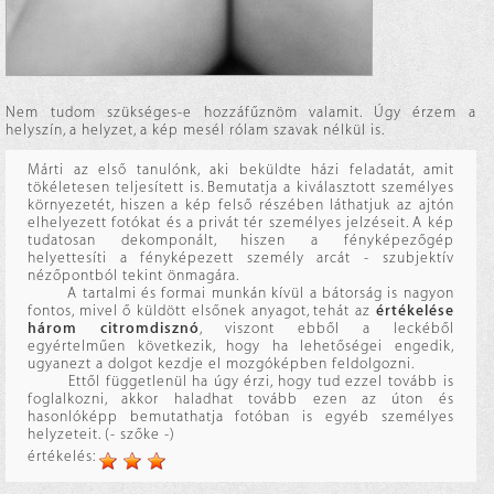
Nem tudom szükséges-e hozzáfűznöm valamit. Úgy érzem a
helyszín, a helyzet, a kép mesél rólam szavak nélkül is.
Márti az első tanulónk, aki beküldte házi feladatát, amit
tökéletesen teljesített is. Bemutatja a kiválasztott személyes
környezetét, hiszen a kép felső részében láthatjuk az ajtón
elhelyezett fotókat és a privát tér személyes jelzéseit. A kép
tudatosan dekomponált, hiszen a fényképezőgép
helyettesíti a fényképezett személy arcát - szubjektív
nézőpontból tekint önmagára.
A tartalmi és formai munkán kívül a bátorság is nagyon
fontos, mivel ő küldött elsőnek anyagot, tehát az
értékelése
három citromdisznó
, viszont ebből a leckéből
egyértelműen következik, hogy ha lehetőségei engedik,
ugyanezt a dolgot kezdje el mozgóképben feldolgozni.
Ettől függetlenül ha úgy érzi, hogy tud ezzel tovább is
foglalkozni, akkor haladhat tovább ezen az úton és
hasonlóképp bemutathatja fotóban is egyéb személyes
helyzeteit. (- szőke -)
értékelés: