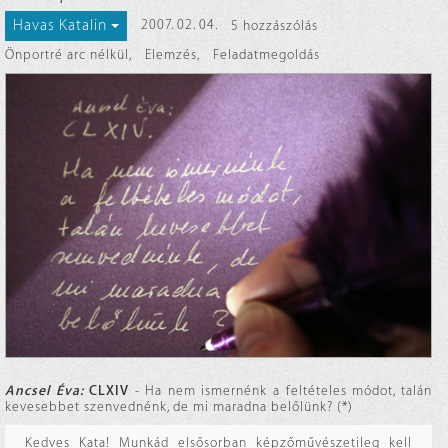
Havas Katalin
2007. 02. 04.
5 hozzászólás
Önportré arc nélkül
,
Elemzés
,
Feladatmegoldás
Ancsel Éva:
CLXIV
- Ha nem ismernénk a feltételes módot, talán
kevesebbet szenvednénk, de mi maradna belőlünk? (*)
Kedves Kata! Munkád elsősorban képzőművészetileg kell