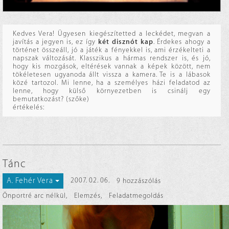
Kedves Vera! Ügyesen kiegészítetted a leckédet, megvan a
javítás a jegyen is, ez így
két disznót kap
. Érdekes ahogy a
történet összeáll, jó a játék a fényekkel is, ami érzékelteti a
napszak változását. Klasszikus a hármas rendszer is, és jó,
hogy kis mozgások, eltérések vannak a képek között, nem
tökéletesen ugyanoda állt vissza a kamera. Te is a lábasok
közé tartozol. Mi lenne, ha a személyes házi feladatod az
lenne, hogy külső környezetben is csinálj egy
bemutatkozást? (szőke)
értékelés:
Tánc
A. Fehér Vera
2007. 02. 06.
9 hozzászólás
Önportré arc nélkül
,
Elemzés
,
Feladatmegoldás