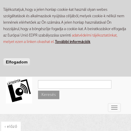
Tájékoztatjuk, hogy a jelen honlap cookie-kat használ olyan webes
szolgáltatások és alkalmazások nyújtása céljából, melyek cookie-k nélkül nem
lennének elérhetőek az Ön számára. A jelen honlap használatával Ön
hozzájárul, hogy a böngészője fogadja a cookie-kat. A beiratkozáskor elfogadja
az Európai Unió EDPR szabályozása szerinti
adatvédelmi tájékoztatónkat,
melyet ezen a linken olvashat el
.
További információk
Elfogadom
Ugrás
a
tartalomra
Keresés
Toggle
navigati
‹ előző