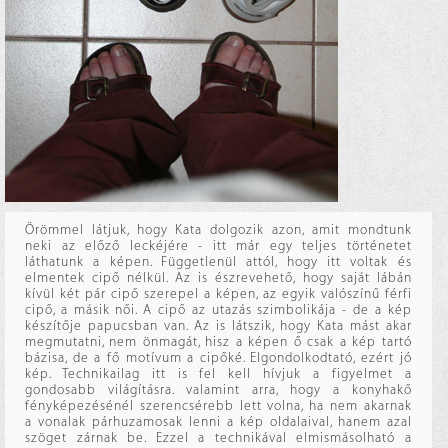
Örömmel látjuk, hogy Kata dolgozik azon, amit mondtunk
neki az előző leckéjére - itt már egy teljes történetet
láthatunk a képen. Függetlenül attól, hogy itt voltak és
elmentek cipő nélkül. Az is észrevehető, hogy saját lábán
kívül két pár cipő szerepel a képen, az egyik valószínű férfi
cipő, a másik női. A cipő az utazás szimbolikája - de a kép
készítője papucsban van. Az is látszik, hogy Kata mást akar
megmutatni, nem önmagát, hisz a képen ő csak a kép tartó
bázisa, de a fő motívum a cipőké. Elgondolkodtató, ezért jó
kép. Technikailag itt is fel kell hívjuk a figyelmet a
gondosabb világításra. valamint arra, hogy a konyhakő
fényképezésénél szerencsérebb lett volna, ha nem akarnak
a vonalak párhuzamosak lenni a kép oldalaival, hanem azal
szöget zárnak be. Ezzel a technikával elmismásolható a