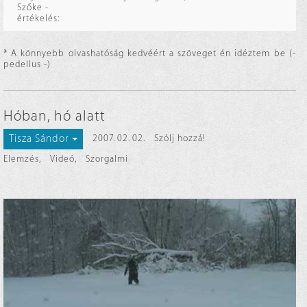
Szőke -
értékelés:
* A könnyebb olvashatóság kedvéért a szöveget én idéztem be (-
pedellus -)
Hóban, hó alatt
Tisza Sándor
2007. 02. 02.
Szólj hozzá!
Elemzés
,
Videó
,
Szorgalmi