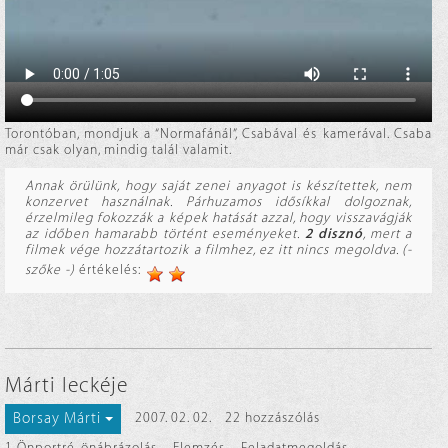
Torontóban, mondjuk a “Normafánál”, Csabával és kamerával. Csaba
már csak olyan, mindig talál valamit.
Annak örülünk, hogy saját zenei anyagot is készítettek, nem
konzervet használnak. Párhuzamos idősíkkal dolgoznak,
érzelmileg fokozzák a képek hatását azzal, hogy visszavágják
az időben hamarabb történt eseményeket.
2 disznó
, mert a
filmek vége hozzátartozik a filmhez, ez itt nincs megoldva. (-
szőke -)
értékelés:
Márti leckéje
Borsay Márti
2007. 02. 02.
22 hozzászólás
1. Önportré, önábrázolás
,
Elemzés
,
Feladatmegoldás