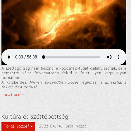
A széttagoltság nem használ a közösnép-tudat kialakulásának, de a
nemzetté válás folyamatosan felüti a fejét ilyen vagy olyan
formában.
A kvízkérdés:
Milyen sorrendben követi egymást a dinasztia, a
fekvés és a trónus?
Illusztrációk
.
Kultúra és széttépettség
Török József
2023. 04. 14.
Szólj hozzá!