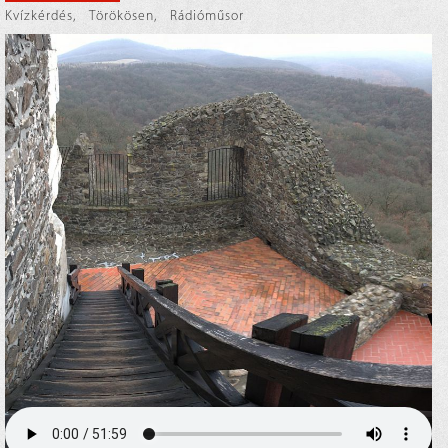
Kvízkérdés
,
Törökösen
,
Rádióműsor