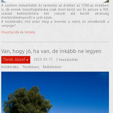
A szellem művelődött és termelte az értéket az 1700-as években
is, de ennek összefoglalására csak most kerül sor. És persze a XIX.
század beköszöntére két császár alá került ukránság
életkörülményeiről is szót ejtek.
A kvízkérdés:
Hol előzi meg a levente a mént, és mindkettőt a
venyige?
Illusztációk
és
térkép
.
Van, hogy jó, ha van, de inkább ne legyen
Török József
2023. 03. 17.
1 hozzászólás
Kvízkérdés
,
Törökösen
,
Rádióműsor