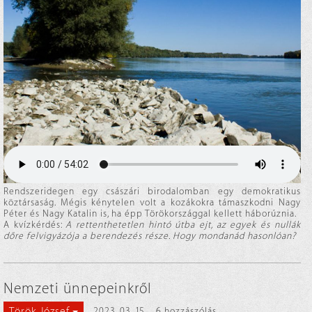
Rendszeridegen egy császári birodalomban egy demokratikus
köztársaság. Mégis kénytelen volt a kozákokra támaszkodni Nagy
Péter és Nagy Katalin is, ha épp Törökországgal kellett háborúznia.
A kvízkérdés:
A rettenthetetlen hintó útba ejt, az egyek és nullák
dőre felvigyázója a berendezés része. Hogy mondanád hasonlóan?
Nemzeti ünnepeinkről
Török József
2023. 03. 15.
6 hozzászólás