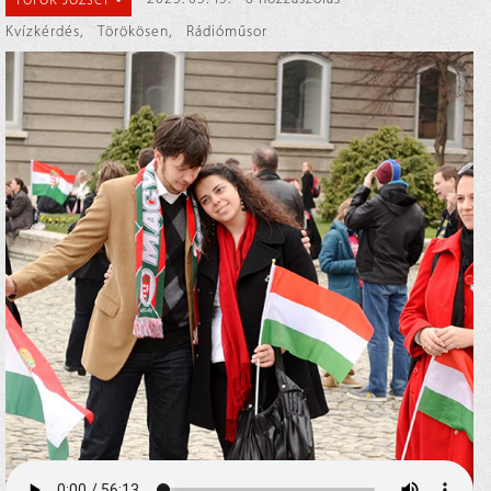
Kvízkérdés
,
Törökösen
,
Rádióműsor