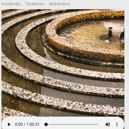
Kvízkérdés
,
Törökösen
,
Rádióműsor