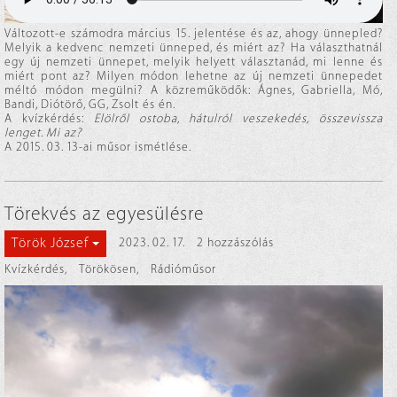
Változott-e számodra március 15. jelentése és az, ahogy ünnepled?
Melyik a kedvenc nemzeti ünneped, és miért az? Ha választhatnál
egy új nemzeti ünnepet, melyik helyett választanád, mi lenne és
miért pont az? Milyen módon lehetne az új nemzeti ünnepedet
méltó módon megülni? A közreműködők: Ágnes, Gabriella, Mó,
Bandi, Diótörő, GG, Zsolt és én.
A kvízkérdés:
Elölről ostoba, hátulról veszekedés, összevissza
lenget. Mi az?
A 2015. 03. 13-ai műsor ismétlése.
Törekvés az egyesülésre
Török József
2023. 02. 17.
2 hozzászólás
Kvízkérdés
,
Törökösen
,
Rádióműsor