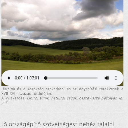
Ukrajna és a kozákság szakadásai és az egyesítési törekvések a
XVII-XVIII. század fordulóján.
A kvízkérdés:
Elölről tűnik, hátulról vacok, összevissza befolyás. Mi
az?
Jó országépítő szövetségest nehéz találni