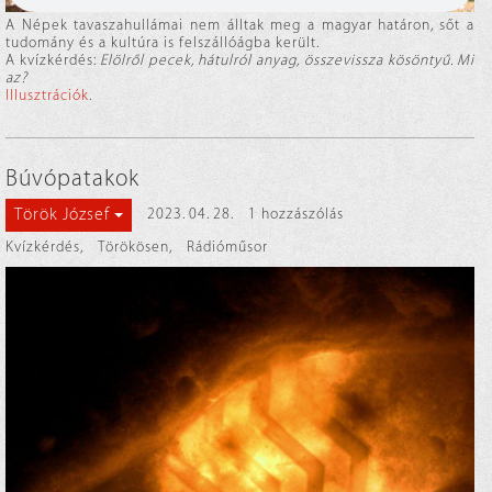
A Népek tavaszahullámai nem álltak meg a magyar határon, sőt a
tudomány és a kultúra is felszállóágba került.
A kvízkérdés:
Elölről pecek, hátulról anyag, összevissza kösöntyű. Mi
az?
Illusztrációk
.
Búvópatakok
Török József
2023. 04. 28.
1 hozzászólás
Kvízkérdés
,
Törökösen
,
Rádióműsor