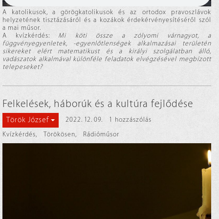
A katolikusok, a görögkatolikusok és az ortodox pravoszlávok
helyzetének tisztázásáról és a kozákok érdekérvényesítéséről szól
a mai műsor.
A kvízkérdés:
Mi köti össze a zólyomi várnagyot, a
függvényegyenletek, -egyenlőtlenségek alkalmazásai területén
sikereket elért matematikust és a királyi szolgálatban álló,
vadászatok alkalmával különféle feladatok elvégzésével megbízott
telepeseket?
Felkelések, háborúk és a kultúra fejlődése
Török József
2022. 12. 09.
1 hozzászólás
Kvízkérdés
,
Törökösen
,
Rádióműsor