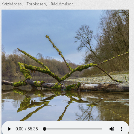
Kvízkérdés
,
Törökösen
,
Rádióműsor