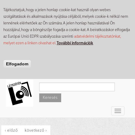
Tájékoztatjuk, hogy a jelen honlap cookie-kat használ olyan webes
szolgáltatások és alkalmazások nyújtása céljából, melyek cookie-k nélkül nem
lennének elérhetőek az Ön számára. A jelen honlap használatával Ön
hozzájárul, hogy a böngészője fogadja a cookie-kat. A beiratkozáskor elfogadja
az Európai Unió EDPR szabályozása szerinti
adatvédelmi tájékoztatónkat,
melyet ezen a linken olvashat el
.
További információk
Elfogadom
Ugrás
a
tartalomra
Keresés
Toggle
navigati
‹ előző
következő ›