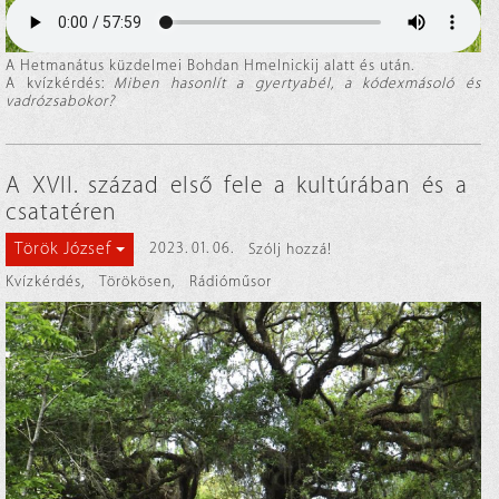
A Hetmanátus küzdelmei Bohdan Hmelnickij alatt és után.
A kvízkérdés:
Miben hasonlít a gyertyabél, a kódexmásoló és
vadrózsabokor?
A XVII. század első fele a kultúrában és a
csatatéren
Török József
2023. 01. 06.
Szólj hozzá!
Kvízkérdés
,
Törökösen
,
Rádióműsor