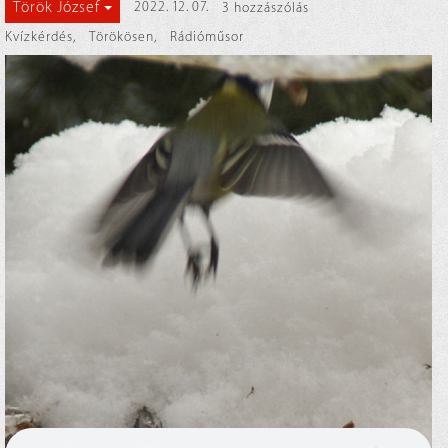
Török József
2022. 12. 07.
3 hozzászólás
Kvízkérdés
,
Törökösen
,
Rádióműsor