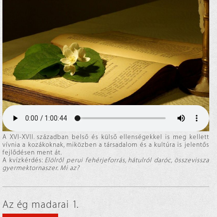
A XVI-XVII. században belső és külső ellenségekkel is meg kellett
vívnia a kozákoknak, miközben a társadalom és a kultúra is jelentős
fejlődésen ment át.
A kvízkérdés:
Elölről perui fehérjeforrás, hátulról daróc, összevissza
gyermektornaszer. Mi az?
Az ég madarai 1.