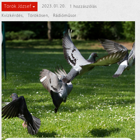
Török József
2023. 01. 20.
1 hozzászólás
Kvízkérdés
,
Törökösen
,
Rádióműsor