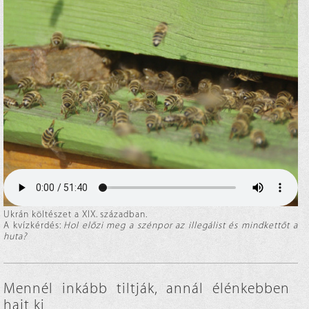
Ukrán költészet a XIX. században.
A kvízkérdés:
Hol előzi meg a szénpor az illegálist és mindkettőt a
huta?
Mennél inkább tiltják, annál élénkebben
hajt ki