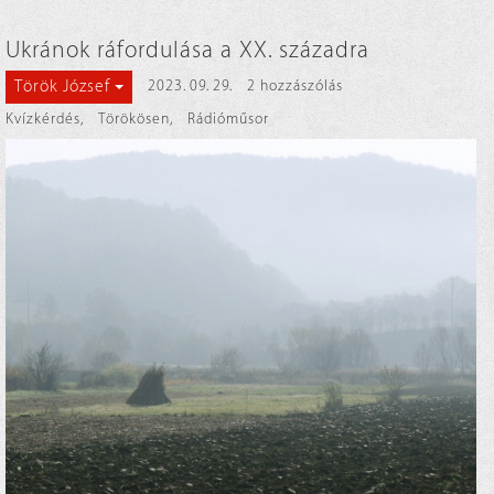
Ukránok ráfordulása a XX. századra
Török József
2023. 09. 29.
2 hozzászólás
Kvízkérdés
,
Törökösen
,
Rádióműsor