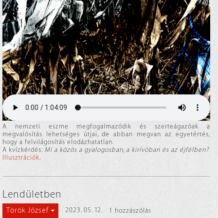
A nemzeti eszme megfogalmazódik és szerteágazóak a
megvalósítás lehetséges útjai, de abban megvan az egyetértés,
hogy a felvilágosítás elodázhatatlan.
A kvízkérdés:
Mi a közös a gyalogosban, a kirívóban és az éjfélben?
Illusztrációk
.
Lendületben
Török József
2023. 05. 12.
1 hozzászólás