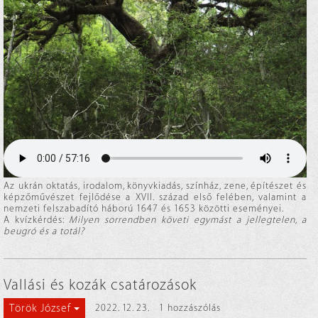
Az ukrán oktatás, irodalom, könyvkiadás, színház, zene, építészet és
képzőművészet fejlődése a XVII. század első felében, valamint a
nemzeti felszabadító háború 1647 és 1653 közötti eseményei.
A kvízkérdés:
Milyen sorrendben követi egymást a jellegtelen, a
beugró és a totál?
Vallási és kozák csatározások
Török József
2022. 12. 23.
1 hozzászólás