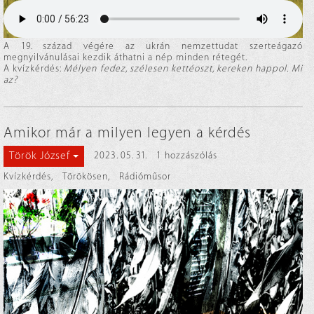
A 19. század végére az ukrán nemzettudat szerteágazó
megnyilvánulásai kezdik áthatni a nép minden rétegét.
A kvízkérdés:
Mélyen fedez, szélesen kettéoszt, kereken happol. Mi
az?
Amikor már a milyen legyen a kérdés
Török József
2023. 05. 31.
1 hozzászólás
Kvízkérdés
,
Törökösen
,
Rádióműsor