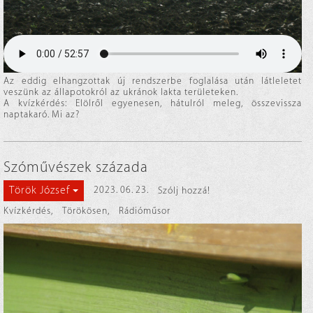
Az eddig elhangzottak új rendszerbe foglalása után látleletet
veszünk az állapotokról az ukránok lakta területeken.
A kvízkérdés: Elölről egyenesen, hátulról meleg, összevissza
naptakaró. Mi az?
Szóművészek százada
Török József
2023. 06. 23.
Szólj hozzá!
Kvízkérdés
,
Törökösen
,
Rádióműsor