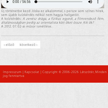
Új történetbe kezd Jóska ez alkalommal, s persze sem színes hírek,
sem újabb kvízkérdés nélkül nem hagyja hallgatóit.
A kvízkérdés:
A zenész drága, a fizikus egyedi, a filmrendező fém,
általánosságban pedig az orientalista köti őket össze. Kik ők?
A 2012. 07. 02-ai műsor ismétlése.
‹ előző
következő ›
Impresszum
|
Kapcsolat
|
Copyright © 2006-2026 Látszótér, Minden
jog fenntartva