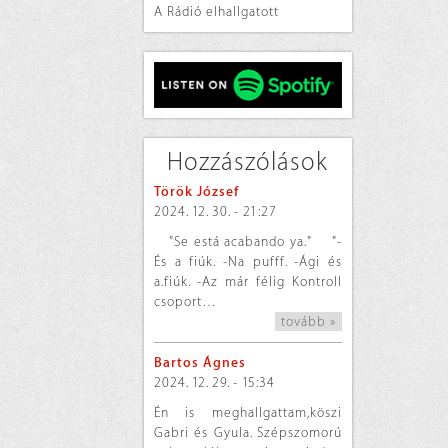
A Rádió elhallgatott
Hozzászólások
Török József
2024. 12. 30. - 21:27
"Se está acabando ya." "-
És a fiúk. -Na pufff. -Ági és
a.fiúk. -Az már félig Kontroll
csoport…
tovább »
Bartos Ágnes
2024. 12. 29. - 15:34
Én is meghallgattam,köszi
Gabri és Gyula. Szépszomorú