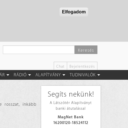
Elfogadom
Keresés
Chat
Bejelentkezés
ÁR
RÁDIÓ
ALAPÍTVÁNY
TUDNIVALÓK
Segíts nekünk!
A Látszótér Alapítványt
e rosszat, inkább
banki átutalással
MagNet Bank
16200120-18524112