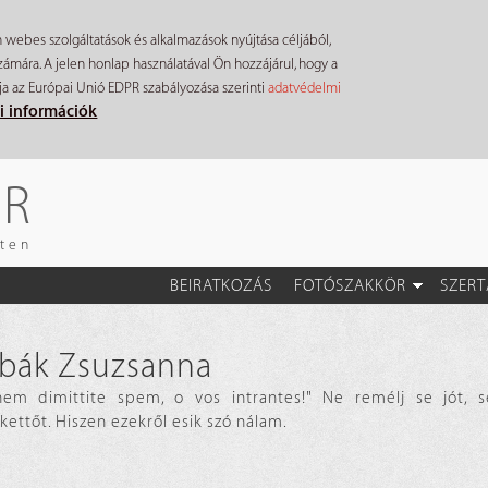
n webes szolgáltatások és alkalmazások nyújtása céljából,
mára. A jelen honlap használatával Ön hozzájárul, hogy a
ja az Európai Unió EDPR szabályozása szerinti
adatvédelmi
i információk
ÉR
eten
BEIRATKOZÁS
FOTÓSZAKKÖR
SZERT
bák Zsuzsanna
em dimittite spem, o vos intrantes!" Ne remélj se jót, s
ettőt. Hiszen ezekről esik szó nálam.