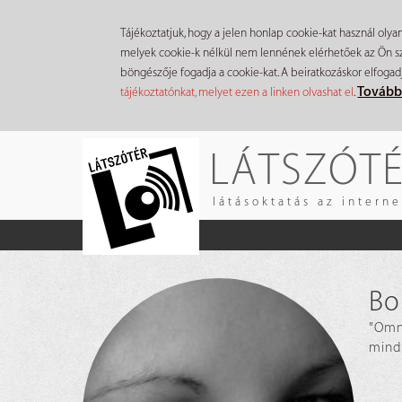
Tájékoztatjuk, hogy a jelen honlap cookie-kat használ olya
melyek cookie-k nélkül nem lennének elérhetőek az Ön szá
böngészője fogadja a cookie-kat. A beiratkozáskor elfogad
Tovább
tájékoztatónkat, melyet ezen a linken olvashat el
.
Ugrás
LÁTSZÓT
a
tartalomra
látásoktatás az intern
Bo
"Omn
mindk