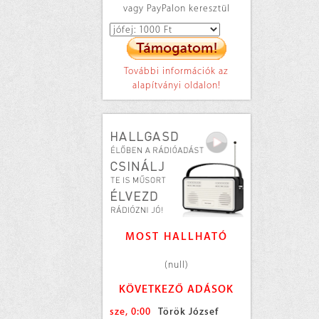
vagy PayPalon keresztül
További információk az
alapítványi oldalon!
MOST HALLHATÓ
(null)
KÖVETKEZŐ ADÁSOK
sze, 0:00
Török József