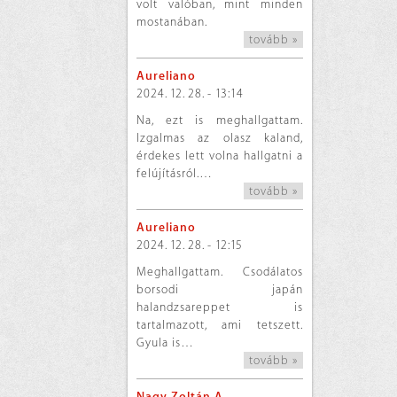
volt valóban, mint minden
mostanában.
tovább »
Aureliano
2024. 12. 28. - 13:14
Na, ezt is meghallgattam.
Izgalmas az olasz kaland,
érdekes lett volna hallgatni a
felújításról.…
tovább »
Aureliano
2024. 12. 28. - 12:15
Meghallgattam. Csodálatos
borsodi japán
halandzsareppet is
tartalmazott, ami tetszett.
Gyula is…
tovább »
Nagy Zoltán A.