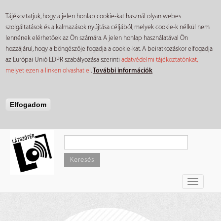
Tájékoztatjuk, hogy a jelen honlap cookie-kat használ olyan webes
szolgáltatások és alkalmazások nyújtása céljából, melyek cookie-k nélkül nem
lennének elérhetőek az Ön számára. A jelen honlap használatával Ön
hozzájárul, hogy a böngészője fogadja a cookie-kat. A beiratkozáskor elfogadja
az Európai Unió EDPR szabályozása szerinti
adatvédelmi tájékoztatónkat,
melyet ezen a linken olvashat el
.
További információk
Elfogadom
Ugrás
a
tartalomra
Keresés
Toggle
navigati