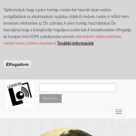
Tájékoztatjuk, hogy a jelen honlap cookie-kat használ olyan webes
szolgáltatások és alkalmazások nyújtása céljából, melyek cookie-k nélkül nem
lennének elérhetőek az Ön számára. A jelen honlap használatával Ön
hozzájárul, hogy a böngészője fogadja a cookie-kat. A beiratkozáskor elfogadja
az Európai Unió EDPR szabályozása szerinti
adatvédelmi tájékoztatónkat,
melyet ezen a linken olvashat el
.
További információk
Elfogadom
Ugrás
a
tartalomra
Keresés
Toggle
navigati