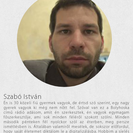
Szabó István
Én is 30 közeli fiú gyermek vagyok, de értsd szó szerint, egy nagy
gyerek vagyok ki még nem nőtt fel. Szóval van ez a Bolyhoska
című rádió adásom, amit én szerkesztek, én vagyok egymagam
főszerkesztője, ami sok minden féléről szokott szólni. Minden
második pénteken fél nyolckor szól az éterben, meg persze
ismétlésben is. Általában valamiről mesélek, de sokszor előfordul,
hogy saját életemet diktálom le a digitalizálásba. Hobbim a síelés