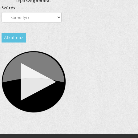
lejátszógombra.
Szűrés
Alkalmaz