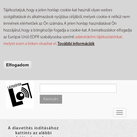
Tájékoztatjuk, hogy a jelen honlap cookie-kat használ olyan webes
szolgáltatások és alkalmazások nyújtása céljából, melyek cookie-k nélkül nem
lennének elérhetőek az Ön számára. A jelen honlap használatával Ön
hozzájárul, hogy a böngészője fogadja a cookie-kat. A beiratkozáskor elfogadja
az Európai Unió EDPR szabályozása szerinti
adatvédelmi tájékoztatónkat,
melyet ezen a linken olvashat el
.
További információk
Elfogadom
Ugrás
a
tartalomra
Keresés
Toggle
navigati
A diavetítés indításához
kattints az alábbi