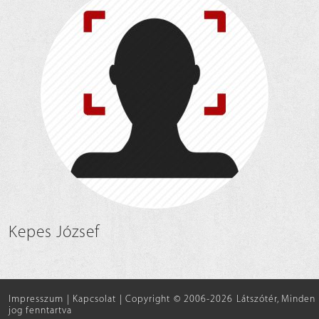
Kepes József
Impresszum
|
Kapcsolat
|
Copyright © 2006-2026 Látszótér, Minden
jog fenntartva