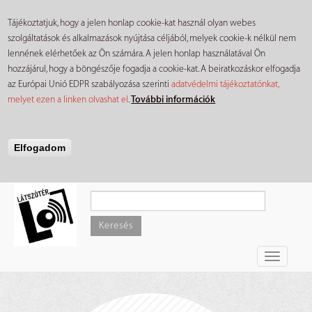
Tájékoztatjuk, hogy a jelen honlap cookie-kat használ olyan webes
szolgáltatások és alkalmazások nyújtása céljából, melyek cookie-k nélkül nem
lennének elérhetőek az Ön számára. A jelen honlap használatával Ön
hozzájárul, hogy a böngészője fogadja a cookie-kat. A beiratkozáskor elfogadja
az Európai Unió EDPR szabályozása szerinti
adatvédelmi tájékoztatónkat,
melyet ezen a linken olvashat el
.
További információk
Elfogadom
Ugrás
a
tartalomra
Keresés
Toggle
navigati