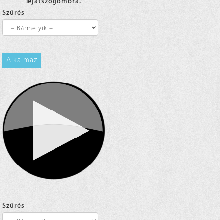
lejátszógombra.
Szűrés
Alkalmaz
Szűrés