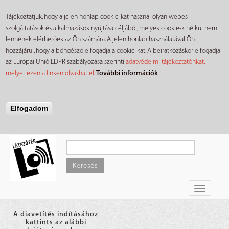
Tájékoztatjuk, hogy a jelen honlap cookie-kat használ olyan webes
szolgáltatások és alkalmazások nyújtása céljából, melyek cookie-k nélkül nem
lennének elérhetőek az Ön számára. A jelen honlap használatával Ön
hozzájárul, hogy a böngészője fogadja a cookie-kat. A beiratkozáskor elfogadja
az Európai Unió EDPR szabályozása szerinti
adatvédelmi tájékoztatónkat,
melyet ezen a linken olvashat el
.
További információk
Elfogadom
Ugrás
a
tartalomra
Keresés
Toggle
navigati
A diavetítés indításához
kattints az alábbi