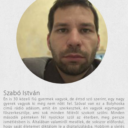
Szabó István
Én is 30 közeli fiú gyermek vagyok, de értsd szó szerint, egy nagy
gyerek vagyok ki még nem nőtt fel. Szóval van ez a Bolyhoska
című rádió adásom, amit én szerkesztek, én vagyok egymagam
főszerkesztője, ami sok minden féléről szokott szólni. Minden
második pénteken fél nyolckor szól az éterben, meg persze
ismétlésben is. Általában valamiről mesélek, de sokszor előfordul,
hogy saját életemet diktálom le a digitalizálásba. Hobbim a síelés