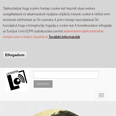
Tájékoztatjuk, hogy a jelen honlap cookie-kat használ olyan webes
szolgáltatások és alkalmazások nyújtása céljából, melyek cookie-k nélkül nem
lennének elérhetőek az Ön számára. A jelen honlap használatával Ön
hozzájárul, hogy a böngészője fogadja a cookie-kat. A beiratkozáskor elfogadja
az Európai Unió EDPR szabályozása szerinti
adatvédelmi tájékoztatónkat,
melyet ezen a linken olvashat el
.
További információk
Elfogadom
Ugrás
a
tartalomra
Keresés
Toggle
navigati