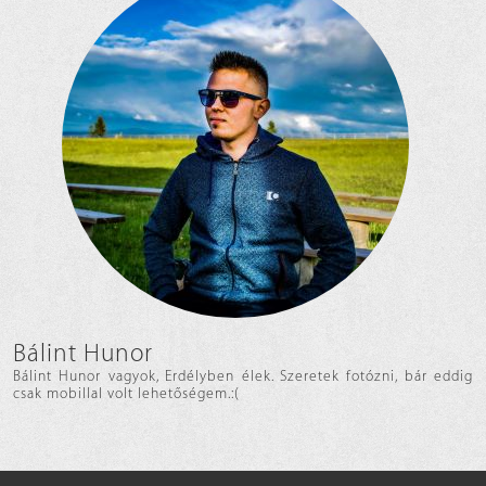
Bálint Hunor
Bálint Hunor vagyok, Erdélyben élek. Szeretek fotózni, bár eddig
csak mobillal volt lehetőségem.:(