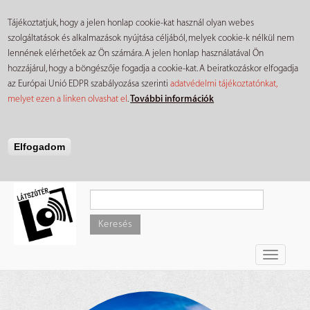
Tájékoztatjuk, hogy a jelen honlap cookie-kat használ olyan webes
szolgáltatások és alkalmazások nyújtása céljából, melyek cookie-k nélkül nem
lennének elérhetőek az Ön számára. A jelen honlap használatával Ön
hozzájárul, hogy a böngészője fogadja a cookie-kat. A beiratkozáskor elfogadja
az Európai Unió EDPR szabályozása szerinti
adatvédelmi tájékoztatónkat,
melyet ezen a linken olvashat el
.
További információk
Elfogadom
Ugrás
a
tartalomra
Keresés
Toggle
navigati