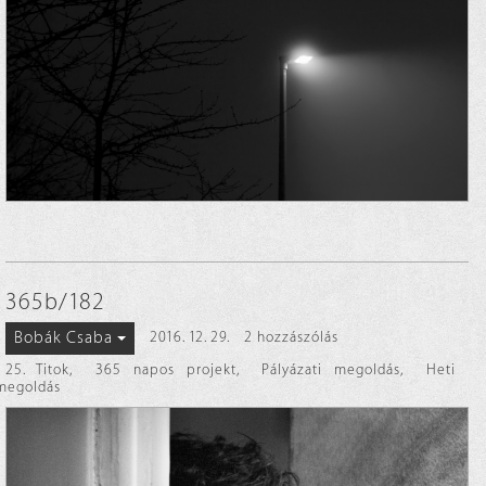
365b/182
Bobák Csaba
2016. 12. 29.
2 hozzászólás
25. Titok
,
365 napos projekt
,
Pályázati megoldás
,
Heti
megoldás