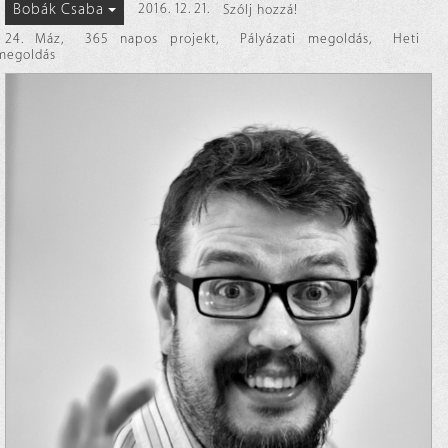
Bobák Csaba
2016. 12. 21.
Szólj hozzá!
24. Máz
,
365 napos projekt
,
Pályázati megoldás
,
Heti
megoldás