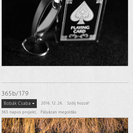
365b/179
Bobák Csaba
2016. 12. 26.
Szólj hozzá!
365 napos projekt
,
Pályázati megoldás