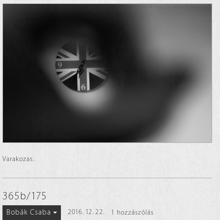
Varakozas.
365b/175
Bobák Csaba
2016. 12. 22.
1 hozzászólás