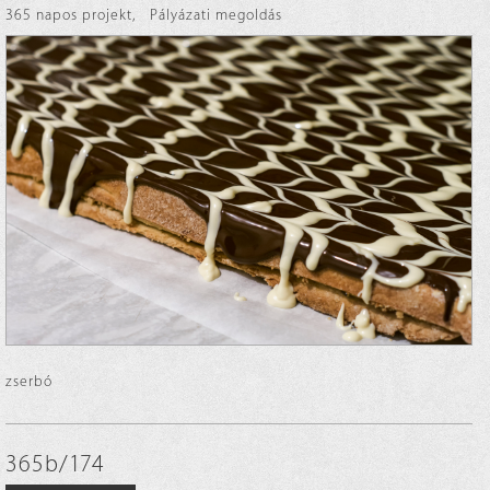
365 napos projekt
,
Pályázati megoldás
zserbó
365b/174