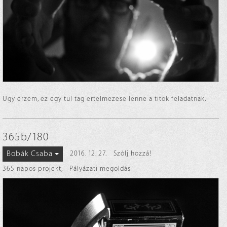
Ugy erzem, ez egy tul tag ertelmezese lenne a titok feladatnak.
365b/180
Bobák Csaba
2016. 12. 27.
Szólj hozzá!
365 napos projekt
,
Pályázati megoldás