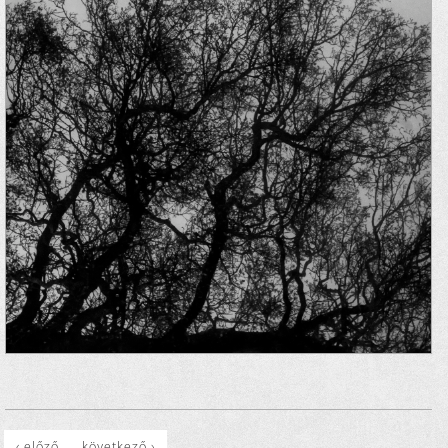
‹ előző
következő ›