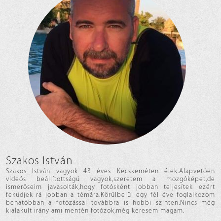
Szakos István
Szakos István vagyok 43 éves Kecskeméten élek.Alapvetően
videós beállítottságú vagyok,szeretem a mozgóképet,de
ismerőseim javasolták,hogy fotósként jobban teljesítek ezért
feküdjek rá jobban a témára.Körülbelül egy fél éve foglalkozom
behatóbban a fotózással továbbra is hobbi szinten.Nincs még
kialakult irány ami mentén fotózok,még keresem magam.