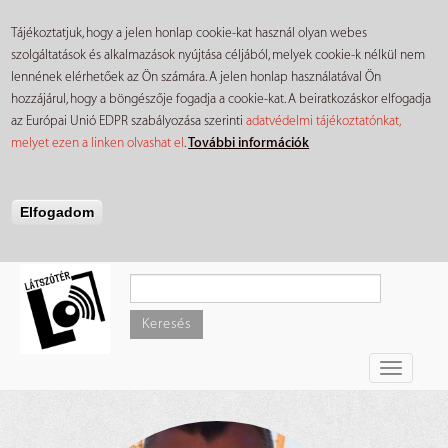
Tájékoztatjuk, hogy a jelen honlap cookie-kat használ olyan webes
szolgáltatások és alkalmazások nyújtása céljából, melyek cookie-k nélkül nem
lennének elérhetőek az Ön számára. A jelen honlap használatával Ön
hozzájárul, hogy a böngészője fogadja a cookie-kat. A beiratkozáskor elfogadja
az Európai Unió EDPR szabályozása szerinti
adatvédelmi tájékoztatónkat,
melyet ezen a linken olvashat el
.
További információk
Elfogadom
Ugrás
a
tartalomra
Keresés
Toggle
navigati