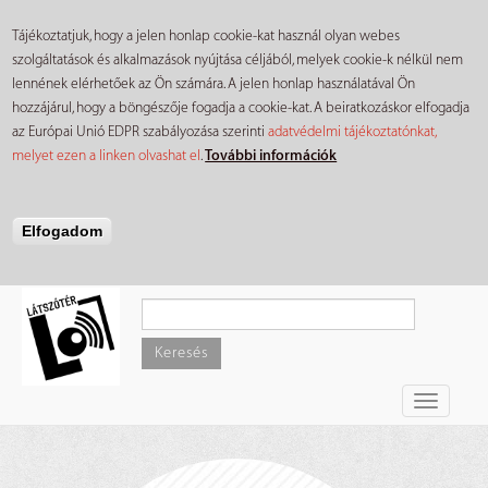
Tájékoztatjuk, hogy a jelen honlap cookie-kat használ olyan webes
szolgáltatások és alkalmazások nyújtása céljából, melyek cookie-k nélkül nem
lennének elérhetőek az Ön számára. A jelen honlap használatával Ön
hozzájárul, hogy a böngészője fogadja a cookie-kat. A beiratkozáskor elfogadja
az Európai Unió EDPR szabályozása szerinti
adatvédelmi tájékoztatónkat,
melyet ezen a linken olvashat el
.
További információk
Elfogadom
Ugrás
a
tartalomra
Keresés
Toggle
navigati