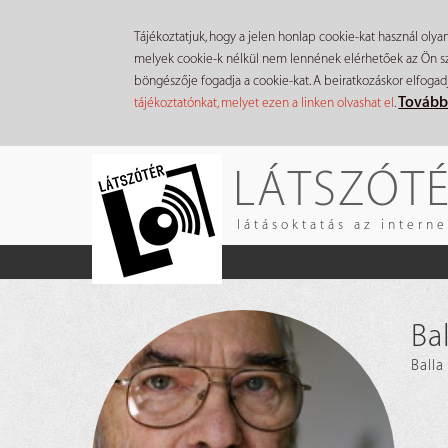
Tájékoztatjuk, hogy a jelen honlap cookie-kat használ olya
melyek cookie-k nélkül nem lennének elérhetőek az Ön szá
böngészője fogadja a cookie-kat. A beiratkozáskor elfogad
Tovább
tájékoztatónkat, melyet ezen a linken olvashat el
.
Ugrás
LÁTSZÓT
a
tartalomra
látásoktatás az intern
Ba
Balla