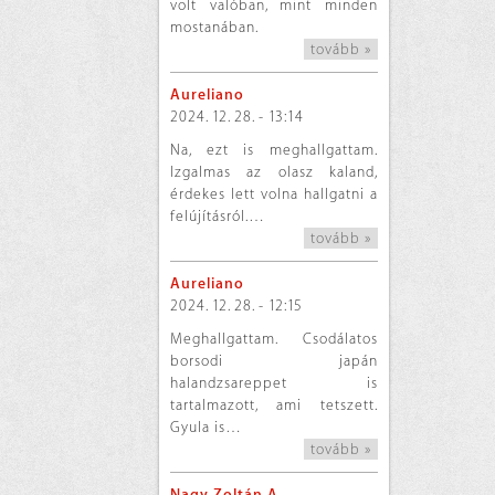
volt valóban, mint minden
mostanában.
tovább »
Aureliano
2024. 12. 28. - 13:14
Na, ezt is meghallgattam.
Izgalmas az olasz kaland,
érdekes lett volna hallgatni a
felújításról.…
tovább »
Aureliano
2024. 12. 28. - 12:15
Meghallgattam. Csodálatos
borsodi japán
halandzsareppet is
tartalmazott, ami tetszett.
Gyula is…
tovább »
Nagy Zoltán A.