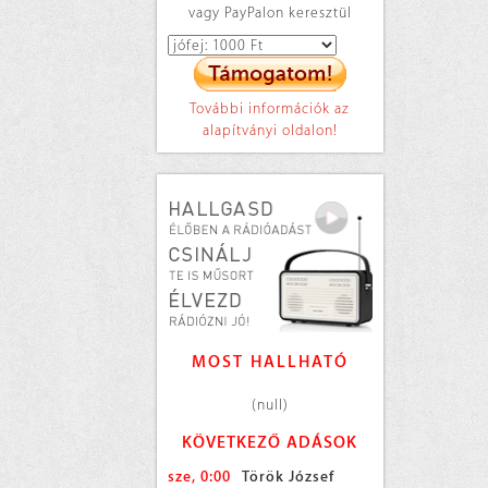
vagy PayPalon keresztül
További információk az
alapítványi oldalon!
MOST HALLHATÓ
(null)
KÖVETKEZŐ ADÁSOK
sze, 0:00
Török József