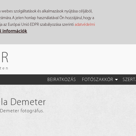
n webes szolgáltatások és alkalmazások nyújtása céljából,
mára. A jelen honlap használatával Ön hozzájárul, hogy a
ja az Európai Unió EDPR szabályozása szerinti
adatvédelmi
i információk
ÉR
eten
BEIRATKOZÁS
FOTÓSZAKKÖR
SZERT
lla Demeter
 Demeter fotográfus.