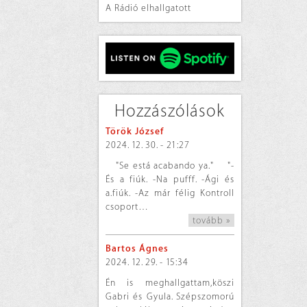
A Rádió elhallgatott
Hozzászólások
Török József
2024. 12. 30. - 21:27
"Se está acabando ya." "-
És a fiúk. -Na pufff. -Ági és
a.fiúk. -Az már félig Kontroll
csoport…
tovább »
Bartos Ágnes
2024. 12. 29. - 15:34
Én is meghallgattam,köszi
Gabri és Gyula. Szépszomorú