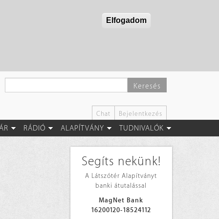
Elfogadom
Keresés
Chat
Bejelentkezés
ÁR
RÁDIÓ
ALAPÍTVÁNY
TUDNIVALÓK
Segíts nekünk!
A Látszótér Alapítványt
banki átutalással
MagNet Bank
16200120-18524112