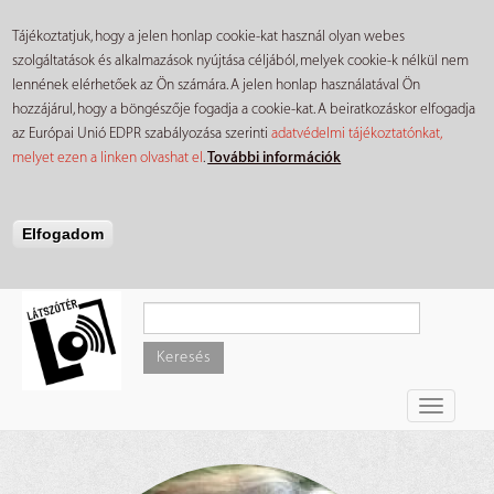
Tájékoztatjuk, hogy a jelen honlap cookie-kat használ olyan webes
szolgáltatások és alkalmazások nyújtása céljából, melyek cookie-k nélkül nem
lennének elérhetőek az Ön számára. A jelen honlap használatával Ön
hozzájárul, hogy a böngészője fogadja a cookie-kat. A beiratkozáskor elfogadja
az Európai Unió EDPR szabályozása szerinti
adatvédelmi tájékoztatónkat,
melyet ezen a linken olvashat el
.
További információk
Elfogadom
Ugrás
a
tartalomra
Keresés
Toggle
navigati