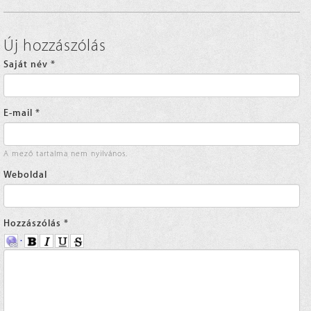
Új hozzászólás
Saját név
*
E-mail
*
A mező tartalma nem nyilvános.
Weboldal
Hozzászólás
*