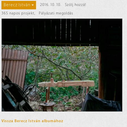
Berecz István
2016. 10. 10.
Szólj hozzá!
365 napos projekt
,
Pályázati megoldás
Vissza Berecz István albumához