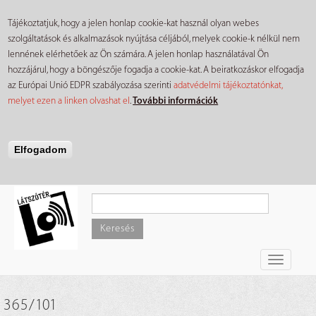
Tájékoztatjuk, hogy a jelen honlap cookie-kat használ olyan webes
szolgáltatások és alkalmazások nyújtása céljából, melyek cookie-k nélkül nem
lennének elérhetőek az Ön számára. A jelen honlap használatával Ön
hozzájárul, hogy a böngészője fogadja a cookie-kat. A beiratkozáskor elfogadja
az Európai Unió EDPR szabályozása szerinti
adatvédelmi tájékoztatónkat,
melyet ezen a linken olvashat el
.
További információk
Elfogadom
Ugrás
a
tartalomra
Keresés
Toggle
navigati
365/101