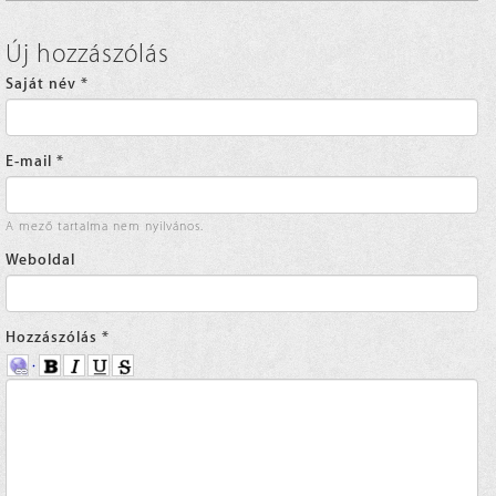
Új hozzászólás
Saját név
*
E-mail
*
A mező tartalma nem nyilvános.
Weboldal
Hozzászólás
*