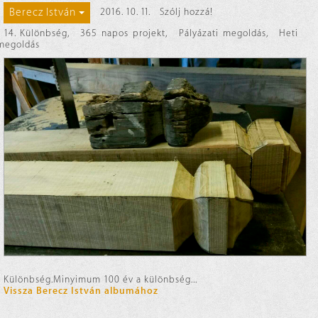
Berecz István
2016. 10. 11.
Szólj hozzá!
14. Különbség
,
365 napos projekt
,
Pályázati megoldás
,
Heti
megoldás
Különbség.Minyimum 100 év a különbség...
Vissza Berecz István albumához