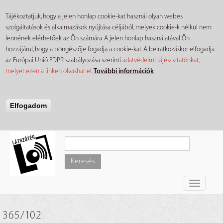
Tájékoztatjuk, hogy a jelen honlap cookie-kat használ olyan webes
szolgáltatások és alkalmazások nyújtása céljából, melyek cookie-k nélkül nem
lennének elérhetőek az Ön számára. A jelen honlap használatával Ön
hozzájárul, hogy a böngészője fogadja a cookie-kat. A beiratkozáskor elfogadja
az Európai Unió EDPR szabályozása szerinti
adatvédelmi tájékoztatónkat,
melyet ezen a linken olvashat el
.
További információk
Elfogadom
Ugrás
a
tartalomra
Keresés
Toggle
navigati
365/102