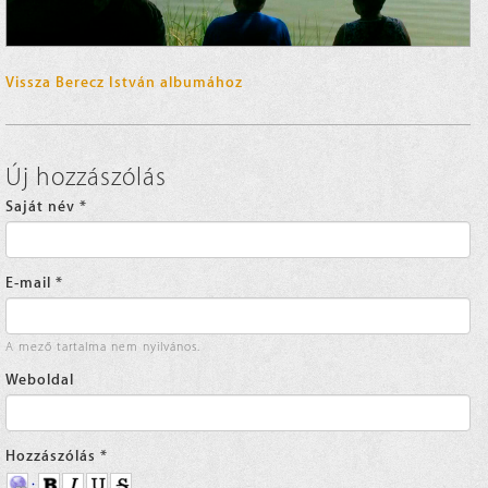
Vissza Berecz István albumához
Új hozzászólás
Saját név
*
E-mail
*
A mező tartalma nem nyilvános.
Weboldal
Hozzászólás
*