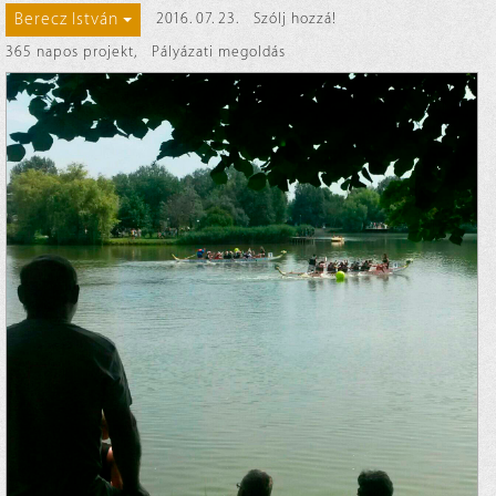
Berecz István
2016. 07. 23.
Szólj hozzá!
365 napos projekt
,
Pályázati megoldás