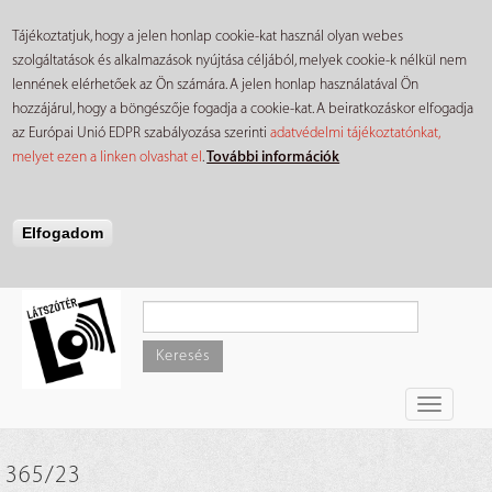
Tájékoztatjuk, hogy a jelen honlap cookie-kat használ olyan webes
szolgáltatások és alkalmazások nyújtása céljából, melyek cookie-k nélkül nem
lennének elérhetőek az Ön számára. A jelen honlap használatával Ön
hozzájárul, hogy a böngészője fogadja a cookie-kat. A beiratkozáskor elfogadja
az Európai Unió EDPR szabályozása szerinti
adatvédelmi tájékoztatónkat,
melyet ezen a linken olvashat el
.
További információk
Elfogadom
Ugrás
a
tartalomra
Keresés
Toggle
navigati
365/23