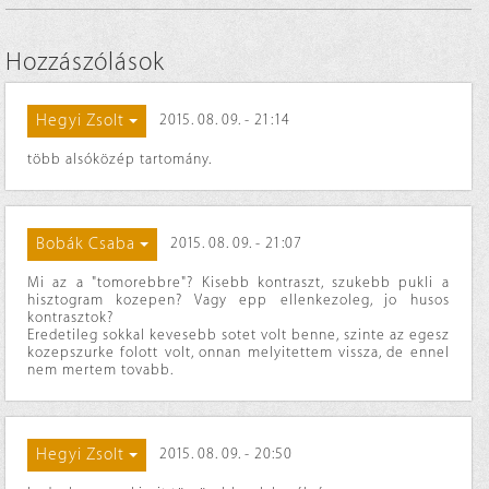
Hozzászólások
Hegyi Zsolt
2015. 08. 09. - 21:14
több alsóközép tartomány.
Bobák Csaba
2015. 08. 09. - 21:07
Mi az a "tomorebbre"? Kisebb kontraszt, szukebb pukli a
hisztogram kozepen? Vagy epp ellenkezoleg, jo husos
kontrasztok?
Eredetileg sokkal kevesebb sotet volt benne, szinte az egesz
kozepszurke folott volt, onnan melyitettem vissza, de ennel
nem mertem tovabb.
Hegyi Zsolt
2015. 08. 09. - 20:50