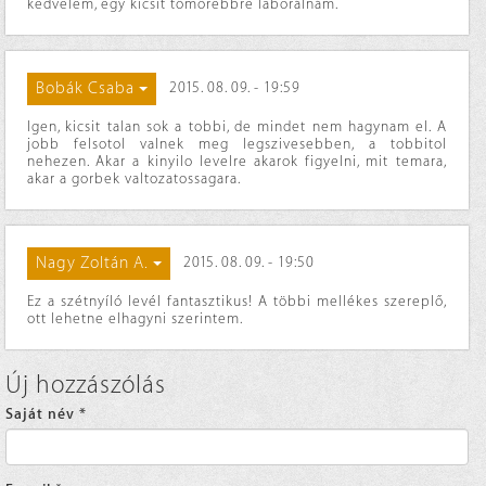
kedvelem, egy kicsit tömörebbre laborálnám.
Bobák Csaba
2015. 08. 09. - 19:59
Igen, kicsit talan sok a tobbi, de mindet nem hagynam el. A
jobb felsotol valnek meg legszivesebben, a tobbitol
nehezen. Akar a kinyilo levelre akarok figyelni, mit temara,
akar a gorbek valtozatossagara.
Nagy Zoltán A.
2015. 08. 09. - 19:50
Ez a szétnyíló levél fantasztikus! A többi mellékes szereplő,
ott lehetne elhagyni szerintem.
Új hozzászólás
Saját név
*