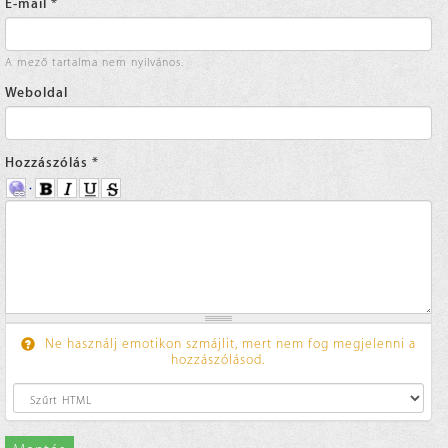
E-mail
*
A mező tartalma nem nyilvános.
Weboldal
Hozzászólás
*
Ne használj emotikon szmájlit, mert nem fog megjelenni a
hozzászólásod.