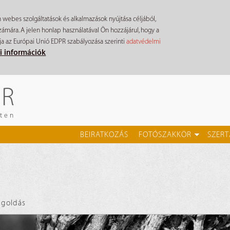
n webes szolgáltatások és alkalmazások nyújtása céljából,
mára. A jelen honlap használatával Ön hozzájárul, hogy a
ja az Európai Unió EDPR szabályozása szerinti
adatvédelmi
i információk
ÉR
eten
BEIRATKOZÁS
FOTÓSZAKKÖR
SZERT
egoldás