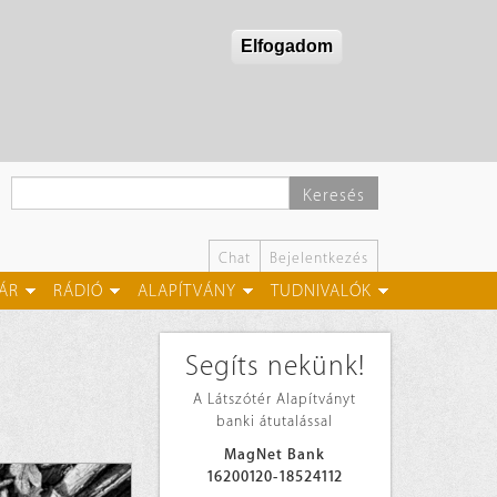
Elfogadom
Keresés
Chat
Bejelentkezés
ÁR
RÁDIÓ
ALAPÍTVÁNY
TUDNIVALÓK
Segíts nekünk!
A Látszótér Alapítványt
banki átutalással
MagNet Bank
16200120-18524112