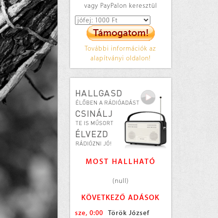
vagy PayPalon keresztül
További információk az
alapítványi oldalon!
MOST HALLHATÓ
(null)
KÖVETKEZŐ ADÁSOK
sze, 0:00
Török József