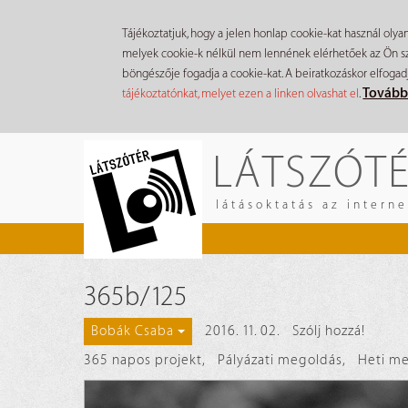
Tájékoztatjuk, hogy a jelen honlap cookie-kat használ olya
melyek cookie-k nélkül nem lennének elérhetőek az Ön szá
böngészője fogadja a cookie-kat. A beiratkozáskor elfogad
Tovább
tájékoztatónkat, melyet ezen a linken olvashat el
.
Ugrás
LÁTSZÓT
a
tartalomra
látásoktatás az intern
365b/125
2016. 11. 02.
Szólj hozzá!
Bobák Csaba
365 napos projekt
,
Pályázati megoldás
,
Heti m