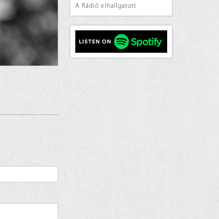
A Rádió elhallgatott