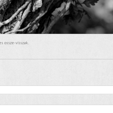
s ossze-visszak.