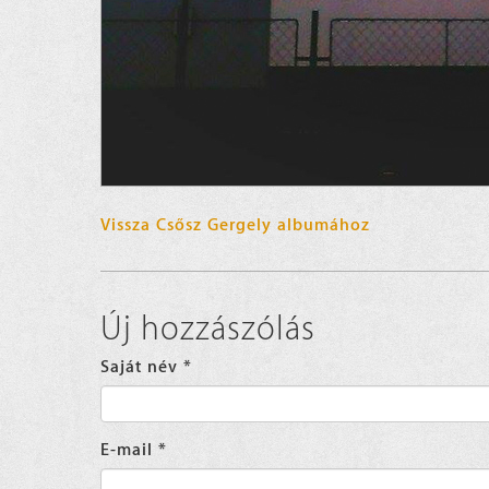
Vissza Csősz Gergely albumához
Új hozzászólás
Saját név
*
E-mail
*