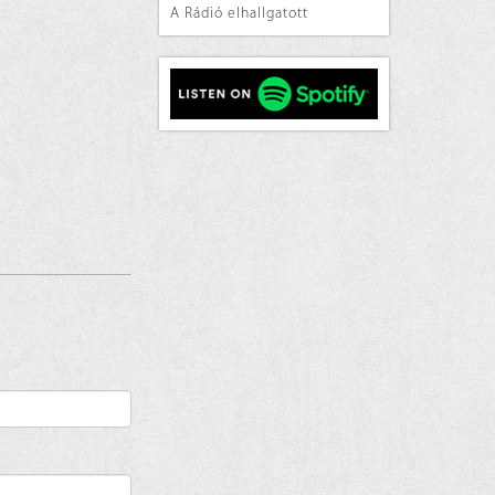
A Rádió elhallgatott