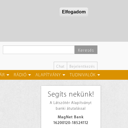
Elfogadom
Keresés
Chat
Bejelentkezés
ÁR
RÁDIÓ
ALAPÍTVÁNY
TUDNIVALÓK
Segíts nekünk!
A Látszótér Alapítványt
banki átutalással
MagNet Bank
16200120-18524112