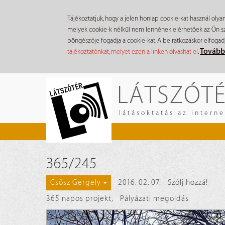
Tájékoztatjuk, hogy a jelen honlap cookie-kat használ olya
melyek cookie-k nélkül nem lennének elérhetőek az Ön szá
böngészője fogadja a cookie-kat. A beiratkozáskor elfogad
Tovább
tájékoztatónkat, melyet ezen a linken olvashat el
.
Ugrás
LÁTSZÓT
a
tartalomra
látásoktatás az intern
365/245
2016. 02. 07.
Szólj hozzá!
Csősz Gergely
365 napos projekt
,
Pályázati megoldás