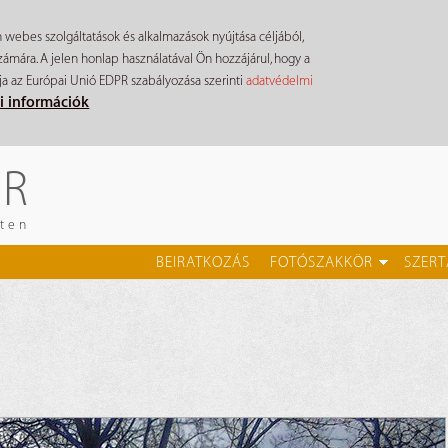
n webes szolgáltatások és alkalmazások nyújtása céljából,
mára. A jelen honlap használatával Ön hozzájárul, hogy a
ja az Európai Unió EDPR szabályozása szerinti
adatvédelmi
i információk
ÉR
eten
BEIRATKOZÁS
FOTÓSZAKKÖR
SZERT