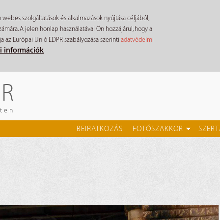
n webes szolgáltatások és alkalmazások nyújtása céljából,
mára. A jelen honlap használatával Ön hozzájárul, hogy a
ja az Európai Unió EDPR szabályozása szerinti
adatvédelmi
i információk
ÉR
eten
BEIRATKOZÁS
FOTÓSZAKKÖR
SZERT