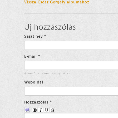
Vissza Csősz Gergely albumához
Új hozzászólás
Saját név
*
E-mail
*
A mező tartalma nem nyilvános.
Weboldal
Hozzászólás
*