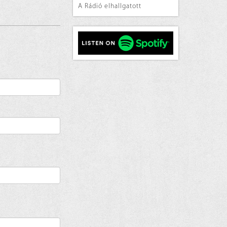
A Rádió elhallgatott