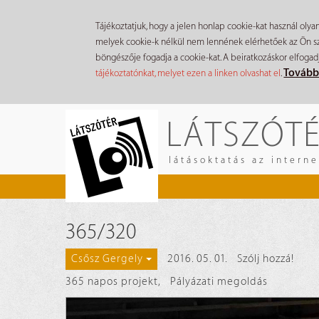
Tájékoztatjuk, hogy a jelen honlap cookie-kat használ olya
melyek cookie-k nélkül nem lennének elérhetőek az Ön szá
böngészője fogadja a cookie-kat. A beiratkozáskor elfogad
Tovább
tájékoztatónkat, melyet ezen a linken olvashat el
.
Ugrás
LÁTSZÓT
a
tartalomra
látásoktatás az intern
365/320
2016. 05. 01.
Szólj hozzá!
Csősz Gergely
365 napos projekt
,
Pályázati megoldás