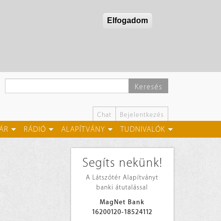
Elfogadom
Keresés
Chat
Bejelentkezés
ÁR
RÁDIÓ
ALAPÍTVÁNY
TUDNIVALÓK
Segíts nekünk!
A Látszótér Alapítványt
banki átutalással
MagNet Bank
16200120-18524112