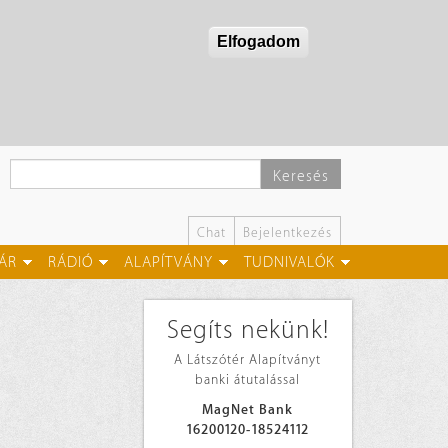
Elfogadom
Keresés
Chat
Bejelentkezés
ÁR
RÁDIÓ
ALAPÍTVÁNY
TUDNIVALÓK
Segíts nekünk!
A Látszótér Alapítványt
banki átutalással
MagNet Bank
16200120-18524112