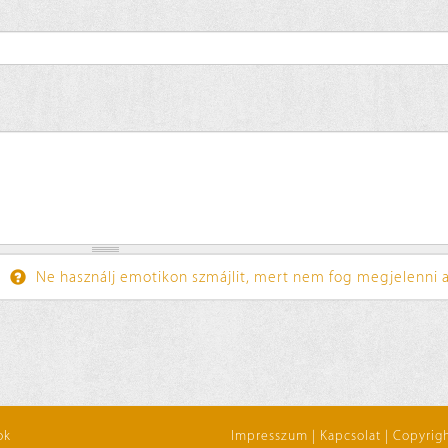
Ne használj emotikon szmájlit, mert nem fog megjelenni a
ok
Impresszum
|
Kapcsolat
|
Copyrigh