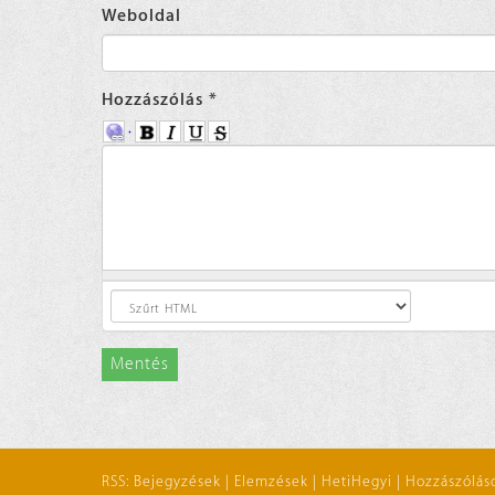
Weboldal
Hozzászólás
*
Mentés
RSS:
Bejegyzések
|
Elemzések
|
HetiHegyi
|
Hozzászólás