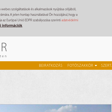
n webes szolgáltatások és alkalmazások nyújtása céljából,
mára. A jelen honlap használatával Ön hozzájárul, hogy a
ja az Európai Unió EDPR szabályozása szerinti
adatvédelmi
i információk
ÉR
eten
BEIRATKOZÁS
FOTÓSZAKKÖR
SZERT