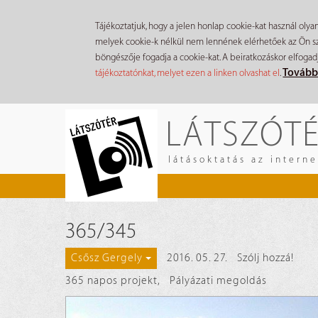
Tájékoztatjuk, hogy a jelen honlap cookie-kat használ olya
melyek cookie-k nélkül nem lennének elérhetőek az Ön szá
böngészője fogadja a cookie-kat. A beiratkozáskor elfogad
Tovább
tájékoztatónkat, melyet ezen a linken olvashat el
.
Ugrás
LÁTSZÓT
a
tartalomra
látásoktatás az intern
365/345
2016. 05. 27.
Szólj hozzá!
Csősz Gergely
365 napos projekt
,
Pályázati megoldás