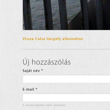
Vissza Csősz Gergely albumához
Új hozzászólás
Saját név
*
E-mail
*
A mező tartalma nem nyilvános.