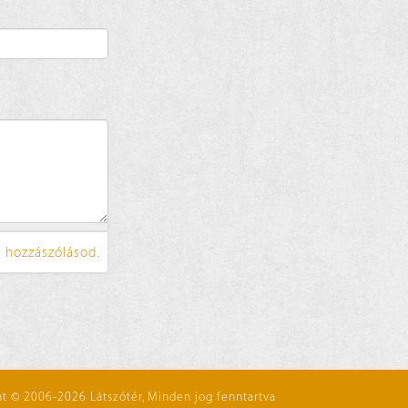
 hozzászólásod.
t © 2006-2026 Látszótér, Minden jog fenntartva