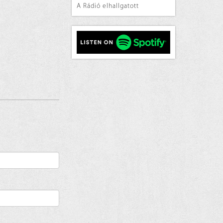
A Rádió elhallgatott