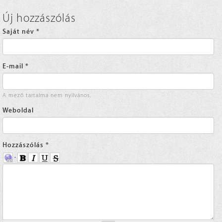
Új hozzászólás
Saját név
*
E-mail
*
A mező tartalma nem nyilvános.
Weboldal
Hozzászólás
*