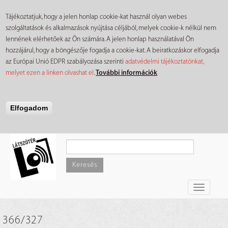
Tájékoztatjuk, hogy a jelen honlap cookie-kat használ olyan webes
szolgáltatások és alkalmazások nyújtása céljából, melyek cookie-k nélkül nem
lennének elérhetőek az Ön számára. A jelen honlap használatával Ön
hozzájárul, hogy a böngészője fogadja a cookie-kat. A beiratkozáskor elfogadja
az Európai Unió EDPR szabályozása szerinti
adatvédelmi tájékoztatónkat,
melyet ezen a linken olvashat el
.
További információk
Elfogadom
Ugrás
a
tartalomra
Keresés
Toggle
navigati
366/327