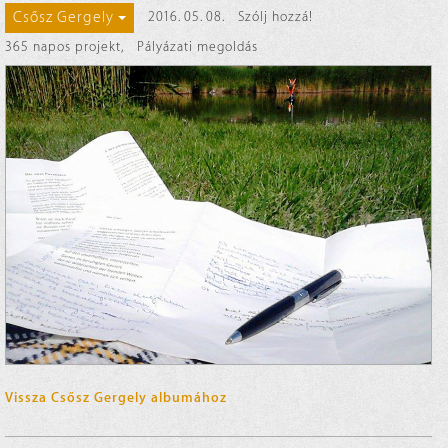
Csősz Gergely
2016. 05. 08.
Szólj hozzá!
365 napos projekt
,
Pályázati megoldás
Vissza Csősz Gergely albumához