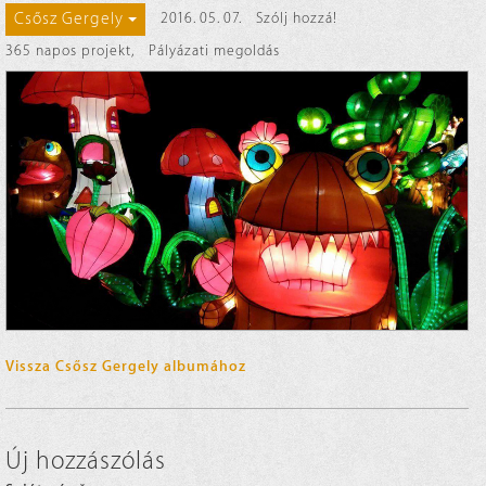
Csősz Gergely
2016. 05. 07.
Szólj hozzá!
365 napos projekt
,
Pályázati megoldás
Vissza Csősz Gergely albumához
Új hozzászólás