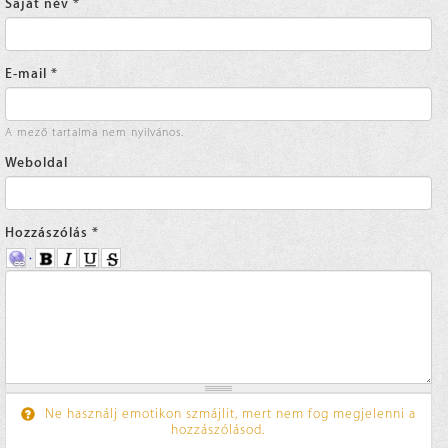
Saját név
*
E-mail
*
A mező tartalma nem nyilvános.
Weboldal
Hozzászólás
*
Ne használj emotikon szmájlit, mert nem fog megjelenni a
hozzászólásod.