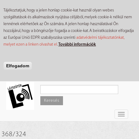
Tájékoztatjuk, hogy a jelen honlap cookie-kat használ olyan webes
szolgáltatások és alkalmazások nyújtása céljából, melyek cookie-k nélkül nem
lennének elérhetőek az Ön számára. A jelen honlap használatával Ön
hozzájárul, hogy a böngészője fogadja a cookie-kat. A beiratkozáskor elfogadja
az Európai Unió EDPR szabályozása szerinti
adatvédelmi tájékoztatónkat,
melyet ezen a linken olvashat el
.
További információk
Elfogadom
Ugrás
a
tartalomra
Keresés
Toggle
navigati
368/324