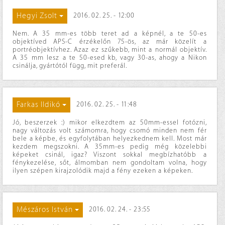
Hegyi Zsolt
2016. 02. 25. - 12:00
Nem. A 35 mm-es több teret ad a képnél, a te 50-es
objektíved APS-C érzékelőn 75-ös, az már közelít a
portréobjektívhez. Azaz ez szűkebb, mint a normál objektív.
A 35 mm lesz a te 50-esed kb, vagy 30-as, ahogy a Nikon
csinálja, gyártótól függ, mit preferál.
Farkas Ildikó
2016. 02. 25. - 11:48
Jó, beszerzek :) mikor elkezdtem az 50mm-essel fotózni,
nagy változás volt számomra, hogy csomó minden nem fér
bele a képbe, és egyfolytában helyezkednem kell. Most már
kezdem megszokni. A 35mm-es pedig még közelebbi
képeket csinál, igaz? Viszont sokkal megbízhatóbb a
fénykezelése, sőt, álmomban nem gondoltam volna, hogy
ilyen szépen kirajzolódik majd a fény ezeken a képeken.
Mészáros István
2016. 02. 24. - 23:55