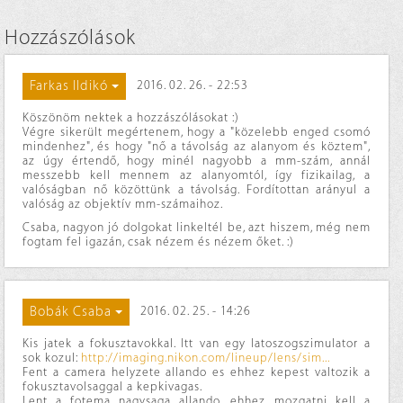
Hozzászólások
Farkas Ildikó
2016. 02. 26. - 22:53
Köszönöm nektek a hozzászólásokat :)
Végre sikerült megértenem, hogy a "közelebb enged csomó
mindenhez", és hogy "nő a távolság az alanyom és köztem",
az úgy értendő, hogy minél nagyobb a mm-szám, annál
messzebb kell mennem az alanyomtól, így fizikailag, a
valóságban nő közöttünk a távolság. Fordítottan arányul a
valóság az objektív mm-számaihoz.
Csaba, nagyon jó dolgokat linkeltél be, azt hiszem, még nem
fogtam fel igazán, csak nézem és nézem őket. :)
Bobák Csaba
2016. 02. 25. - 14:26
Kis jatek a fokusztavokkal. Itt van egy latoszogszimulator a
sok kozul:
http://imaging.nikon.com/lineup/lens/sim...
Fent a camera helyzete allando es ehhez kepest valtozik a
fokusztavolsaggal a kepkivagas.
Lent a fotema nagysaga allando, ehhez mozgatni kell a