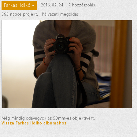
Farkas Ildikó
2016. 02. 24.
7 hozzászólás
365 napos projekt
,
Pályázati megoldás
Még mindig odavagyok az 50mm-es objektívért.
Vissza Farkas Ildikó albumához