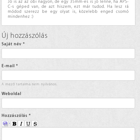
Jó is az az obi nagyon, de egy 35mm-es is jó lenne, ha APS-
C-s géped van, de azt hiszem, ezt már tudod. Ha lesz rá
módod szerezz be egy olyat is, közelebb enged csomó
mindenhez :)
Új hozzászólás
Saját név
*
E-mail
*
A mező tartalma nem nyilvános.
Weboldal
Hozzászólás
*