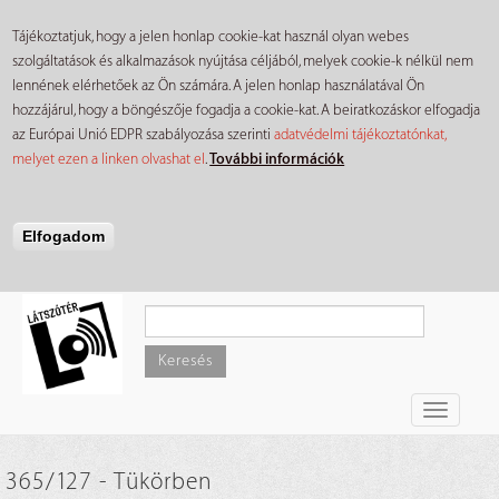
Tájékoztatjuk, hogy a jelen honlap cookie-kat használ olyan webes
szolgáltatások és alkalmazások nyújtása céljából, melyek cookie-k nélkül nem
lennének elérhetőek az Ön számára. A jelen honlap használatával Ön
hozzájárul, hogy a böngészője fogadja a cookie-kat. A beiratkozáskor elfogadja
az Európai Unió EDPR szabályozása szerinti
adatvédelmi tájékoztatónkat,
melyet ezen a linken olvashat el
.
További információk
Elfogadom
Ugrás
a
tartalomra
Keresés
Toggle
navigati
365/127 - Tükörben