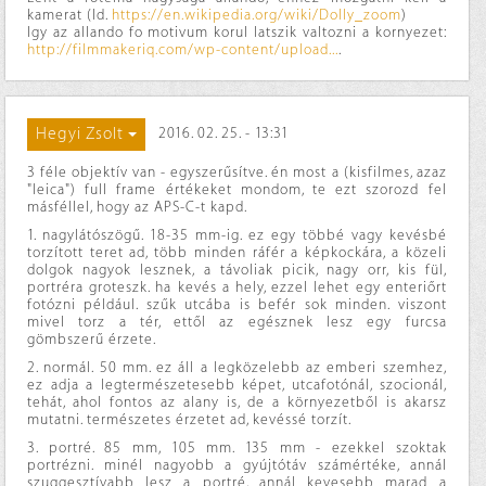
kamerat (ld.
https://en.wikipedia.org/wiki/Dolly_zoom
)
Igy az allando fo motivum korul latszik valtozni a kornyezet:
http://filmmakeriq.com/wp-content/upload...
.
Hegyi Zsolt
2016. 02. 25. - 13:31
3 féle objektív van - egyszerűsítve. én most a (kisfilmes, azaz
"leica") full frame értékeket mondom, te ezt szorozd fel
másféllel, hogy az APS-C-t kapd.
1. nagylátószögű. 18-35 mm-ig. ez egy többé vagy kevésbé
torzított teret ad, több minden ráfér a képkockára, a közeli
dolgok nagyok lesznek, a távoliak picik, nagy orr, kis fül,
portréra groteszk. ha kevés a hely, ezzel lehet egy enteriőrt
fotózni például. szűk utcába is befér sok minden. viszont
mivel torz a tér, ettől az egésznek lesz egy furcsa
gömbszerű érzete.
2. normál. 50 mm. ez áll a legközelebb az emberi szemhez,
ez adja a legtermészetesebb képet, utcafotónál, szocionál,
tehát, ahol fontos az alany is, de a környezetből is akarsz
mutatni. természetes érzetet ad, kevéssé torzít.
3. portré. 85 mm, 105 mm. 135 mm - ezekkel szoktak
portrézni. minél nagyobb a gyújtótáv számértéke, annál
szuggesztívabb lesz a portré, annál kevesebb marad a