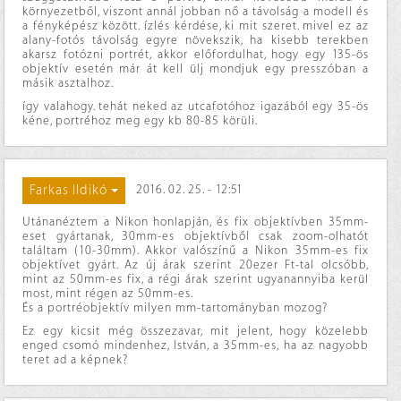
környezetből, viszont annál jobban nő a távolság a modell és
a fényképész között. ízlés kérdése, ki mit szeret. mivel ez az
alany-fotós távolság egyre növekszik, ha kisebb terekben
akarsz fotózni portrét, akkor előfordulhat, hogy egy 135-ös
objektív esetén már át kell ülj mondjuk egy presszóban a
másik asztalhoz.
így valahogy. tehát neked az utcafotóhoz igazából egy 35-ös
kéne, portréhoz meg egy kb 80-85 körüli.
Farkas Ildikó
2016. 02. 25. - 12:51
Utánanéztem a Nikon honlapján, és fix objektívben 35mm-
eset gyártanak, 30mm-es objektívből csak zoom-olhatót
találtam (10-30mm). Akkor valószínű a Nikon 35mm-es fix
objektívet gyárt. Az új árak szerint 20ezer Ft-tal olcsóbb,
mint az 50mm-es fix, a régi árak szerint ugyanannyiba kerül
most, mint régen az 50mm-es.
És a portréobjektív milyen mm-tartományban mozog?
Ez egy kicsit még összezavar, mit jelent, hogy közelebb
enged csomó mindenhez, István, a 35mm-es, ha az nagyobb
teret ad a képnek?