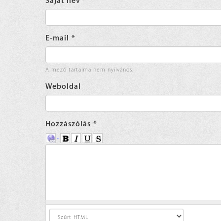
Saját név
*
E-mail
*
A mező tartalma nem nyilvános.
Weboldal
Hozzászólás
*