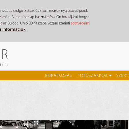
n webes szolgáltatások és alkalmazások nyújtása céljából,
mára. A jelen honlap használatával Ön hozzájárul, hogy a
ja az Európai Unió EDPR szabályozása szerinti
adatvédelmi
i információk
ÉR
eten
BEIRATKOZÁS
FOTÓSZAKKÖR
SZERT