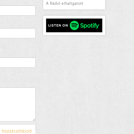
A Rádió elhallgatott
 hozzászólásod.