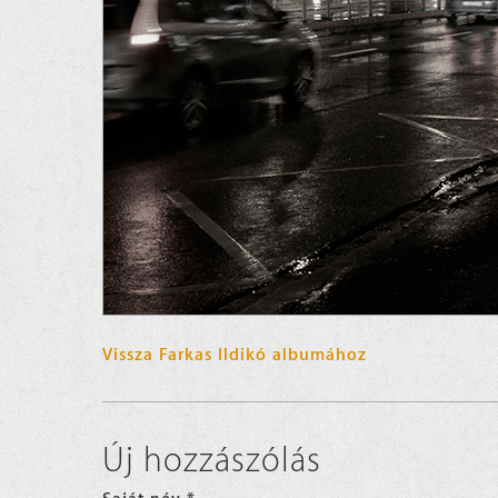
Vissza Farkas Ildikó albumához
Új hozzászólás