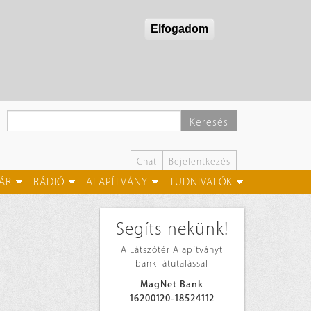
Elfogadom
Keresés
Chat
Bejelentkezés
ÁR
RÁDIÓ
ALAPÍTVÁNY
TUDNIVALÓK
Segíts nekünk!
A Látszótér Alapítványt
banki átutalással
MagNet Bank
16200120-18524112