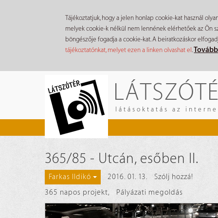
Tájékoztatjuk, hogy a jelen honlap cookie-kat használ olya
melyek cookie-k nélkül nem lennének elérhetőek az Ön szá
böngészője fogadja a cookie-kat. A beiratkozáskor elfogad
Tovább
tájékoztatónkat, melyet ezen a linken olvashat el
.
Ugrás
LÁTSZÓT
a
tartalomra
látásoktatás az intern
365/85 - Utcán, esőben II.
2016. 01. 13.
Szólj hozzá!
Farkas Ildikó
365 napos projekt
,
Pályázati megoldás