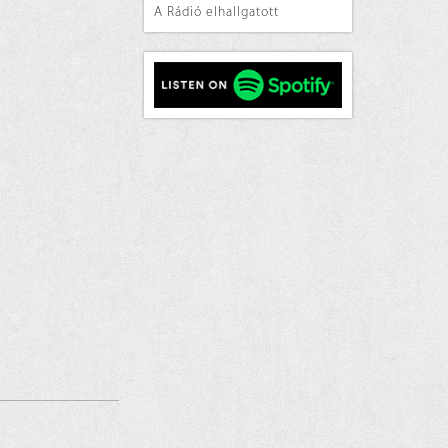
A Rádió elhallgatott