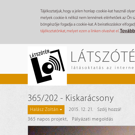
Tájékoztatjuk, hogy a jelen honlap cookie-kat használ olya
melyek cookie-k nélkül nem lennének elérhetőek az Ön szá
böngészője fogadja a cookie-kat. A beiratkozáskor elfogad
Tovább
tájékoztatónkat, melyet ezen a linken olvashat el
.
Ugrás
LÁTSZÓT
a
tartalomra
látásoktatás az intern
365/202 - Kiskarácsony
2015. 12. 21.
Szólj hozzá!
Halász Zoltán
365 napos projekt
,
Pályázati megoldás