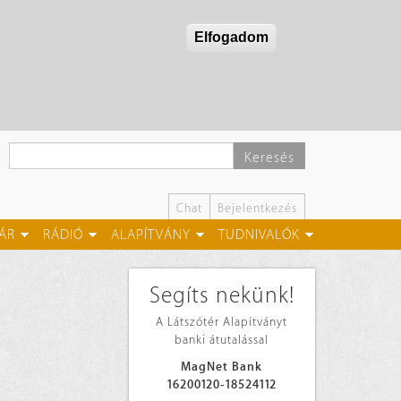
Elfogadom
Keresés
Chat
Bejelentkezés
ÁR
RÁDIÓ
ALAPÍTVÁNY
TUDNIVALÓK
Segíts nekünk!
A Látszótér Alapítványt
banki átutalással
MagNet Bank
16200120-18524112