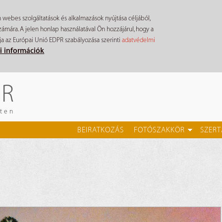
n webes szolgáltatások és alkalmazások nyújtása céljából,
mára. A jelen honlap használatával Ön hozzájárul, hogy a
ja az Európai Unió EDPR szabályozása szerinti
adatvédelmi
i információk
ÉR
eten
BEIRATKOZÁS
FOTÓSZAKKÖR
SZERT