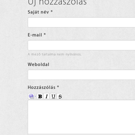
Új hozzászólás
Saját név
*
E-mail
*
A mező tartalma nem nyilvános.
Weboldal
Hozzászólás
*