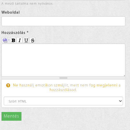
A mező tartalma nem nyilvános.
Weboldal
Hozzászólás
*
Ne használj emotikon szmájlit, mert nem fog megjelenni a
hozzászólásod.
Mentés