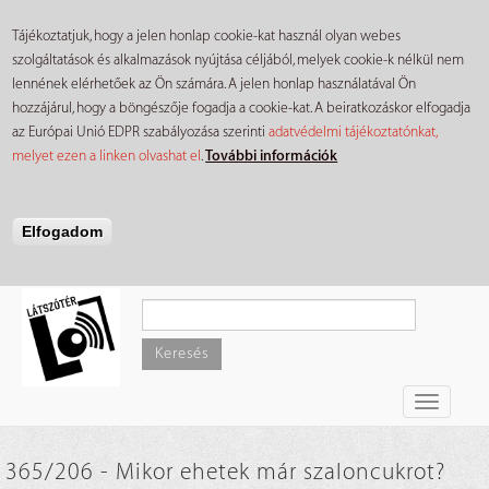
Tájékoztatjuk, hogy a jelen honlap cookie-kat használ olyan webes
szolgáltatások és alkalmazások nyújtása céljából, melyek cookie-k nélkül nem
lennének elérhetőek az Ön számára. A jelen honlap használatával Ön
hozzájárul, hogy a böngészője fogadja a cookie-kat. A beiratkozáskor elfogadja
az Európai Unió EDPR szabályozása szerinti
adatvédelmi tájékoztatónkat,
melyet ezen a linken olvashat el
.
További információk
Elfogadom
Ugrás
a
tartalomra
Keresés
Toggle
navigati
365/206 - Mikor ehetek már szaloncukrot?