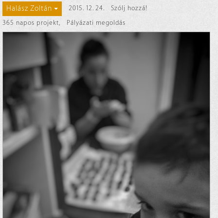
Halász Zoltán
2015. 12. 24.
Szólj hozzá!
365 napos projekt
,
Pályázati megoldás