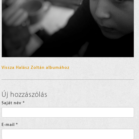
Vissza Halász Zoltán albumához
Új hozzászólás
Saját név
*
E-mail
*