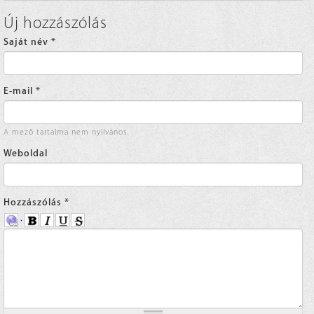
Új hozzászólás
Saját név
*
E-mail
*
A mező tartalma nem nyilvános.
Weboldal
Hozzászólás
*