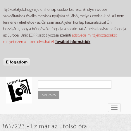
Tájékoztatjuk, hogy a jelen honlap cookie-kat használ olyan webes
szolgáltatások és alkalmazások nyújtása céljából, melyek cookie-k nélkül nem
lennének elérhetőek az Ön számára. A jelen honlap használatával Ön
hozzájárul, hogy a böngészője fogadja a cookie-kat. A beiratkozáskor elfogadja
az Európai Unió EDPR szabályozása szerinti
adatvédelmi tájékoztatónkat,
melyet ezen a linken olvashat el
.
További információk
Elfogadom
Ugrás
a
tartalomra
Keresés
Toggle
navigati
365/223 - Ez már az utolsó óra