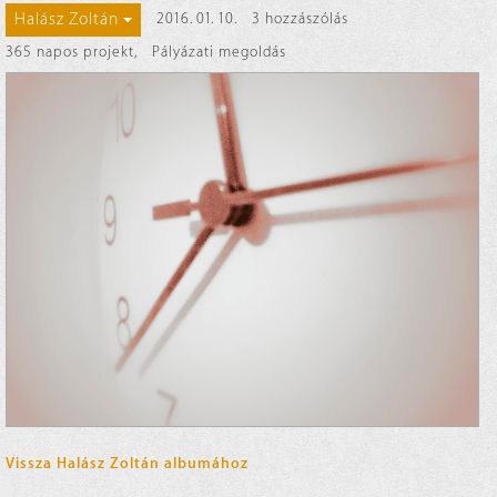
Halász Zoltán
2016. 01. 10.
3 hozzászólás
365 napos projekt
,
Pályázati megoldás
Vissza Halász Zoltán albumához