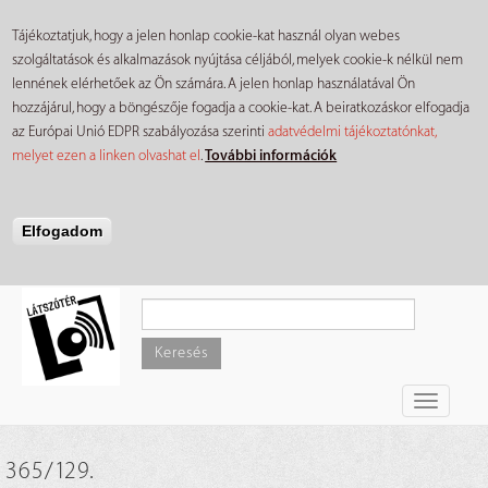
Tájékoztatjuk, hogy a jelen honlap cookie-kat használ olyan webes
szolgáltatások és alkalmazások nyújtása céljából, melyek cookie-k nélkül nem
lennének elérhetőek az Ön számára. A jelen honlap használatával Ön
hozzájárul, hogy a böngészője fogadja a cookie-kat. A beiratkozáskor elfogadja
az Európai Unió EDPR szabályozása szerinti
adatvédelmi tájékoztatónkat,
melyet ezen a linken olvashat el
.
További információk
Elfogadom
Ugrás
a
tartalomra
Keresés
Toggle
navigati
365/129.