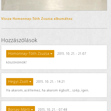
Vissza Homonnay-Tóth Zsuzsa albumához
Hozzászólások
Homonnay-Tóth Zsuzsa
2015. 10. 21. - 21:07
köszönömök!
Hegyi Zsolt
2015. 10. 21. - 14:21
Ha akarom, acéllemez, ha akarom égbolt... szép, igen.
Borsay Márti
2015. 10. 21. - 07:48