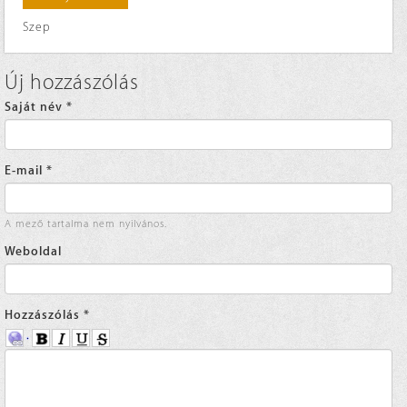
Szep
Új hozzászólás
Saját név
*
E-mail
*
A mező tartalma nem nyilvános.
Weboldal
Hozzászólás
*