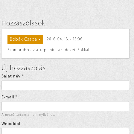
Hozzászólások
Bobák Csaba
2016. 04. 13. - 15:06
Szomorubb ez a kep, mint az idezet. Sokkal.
Új hozzászólás
Saját név
*
E-mail
*
A mező tartalma nem nyilvános.
Weboldal