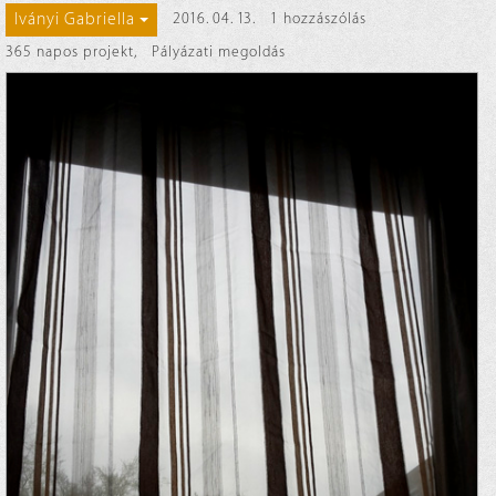
Iványi Gabriella
2016. 04. 13.
1 hozzászólás
365 napos projekt
,
Pályázati megoldás