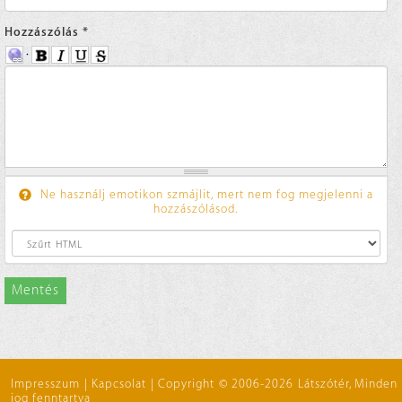
Hozzászólás
*
Ne használj emotikon szmájlit, mert nem fog megjelenni a
hozzászólásod.
Mentés
Impresszum
|
Kapcsolat
|
Copyright © 2006-2026 Látszótér, Minden
jog fenntartva