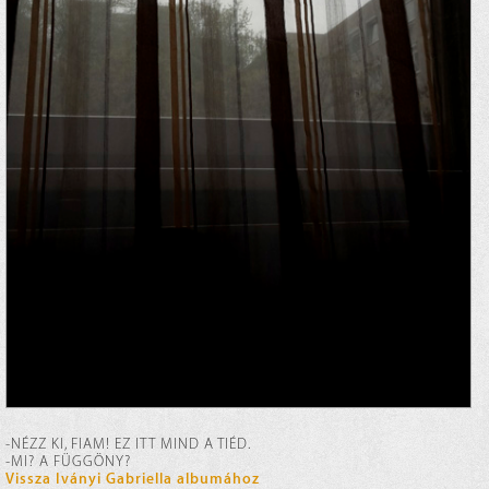
-NÉZZ KI, FIAM! EZ ITT MIND A TIÉD.
-MI? A FÜGGÖNY?
Vissza Iványi Gabriella albumához