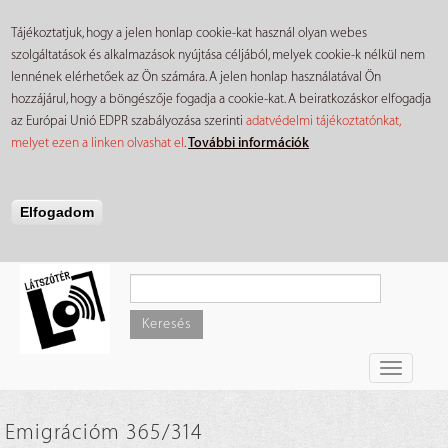
Tájékoztatjuk, hogy a jelen honlap cookie-kat használ olyan webes
szolgáltatások és alkalmazások nyújtása céljából, melyek cookie-k nélkül nem
lennének elérhetőek az Ön számára. A jelen honlap használatával Ön
hozzájárul, hogy a böngészője fogadja a cookie-kat. A beiratkozáskor elfogadja
az Európai Unió EDPR szabályozása szerinti
adatvédelmi tájékoztatónkat,
melyet ezen a linken olvashat el
.
További információk
Elfogadom
Ugrás
a
tartalomra
Keresés
Toggle
navigati
Emigrációm 365/314