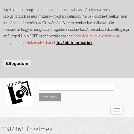
Tájékoztatjuk, hogy a jelen honlap cookie-kat használ olyan webes
szolgáltatások és alkalmazások nyújtása céljából, melyek cookie-k nélkül nem
lennének elérhetőek az Ön számára. A jelen honlap használatával Ön
hozzájárul, hogy a böngészője fogadja a cookie-kat. A beiratkozáskor elfogadja
az Európai Unió EDPR szabályozása szerinti
adatvédelmi tájékoztatónkat,
melyet ezen a linken olvashat el
.
További információk
Elfogadom
Ugrás
a
tartalomra
Keresés
Toggle
navigati
108/365 Érzelmek