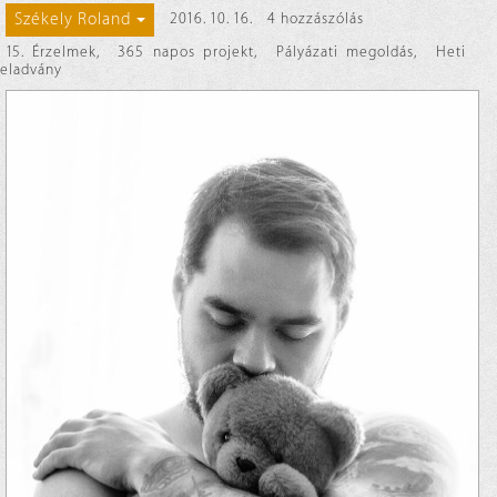
Székely Roland
2016. 10. 16.
4 hozzászólás
15. Érzelmek
,
365 napos projekt
,
Pályázati megoldás
,
Heti
feladvány