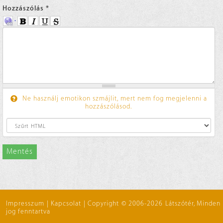
Hozzászólás
*
Ne használj emotikon szmájlit, mert nem fog megjelenni a
hozzászólásod.
Mentés
Impresszum
|
Kapcsolat
|
Copyright © 2006-2026 Látszótér, Minden
jog fenntartva