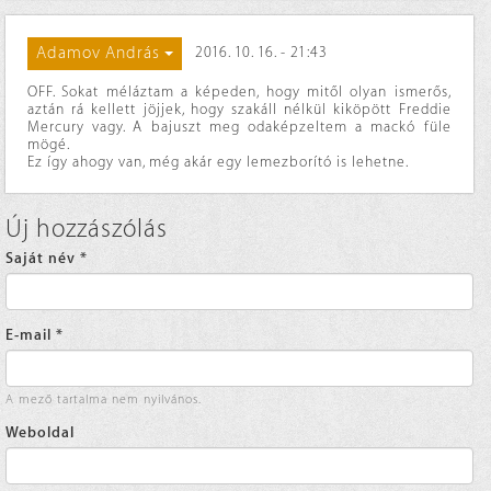
Adamov András
2016. 10. 16. - 21:43
OFF. Sokat méláztam a képeden, hogy mitől olyan ismerős,
aztán rá kellett jöjjek, hogy szakáll nélkül kiköpött Freddie
Mercury vagy. A bajuszt meg odaképzeltem a mackó füle
mögé.
Ez így ahogy van, még akár egy lemezborító is lehetne.
Új hozzászólás
Saját név
*
E-mail
*
A mező tartalma nem nyilvános.
Weboldal