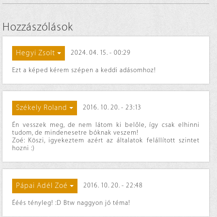
Hozzászólások
Hegyi Zsolt
2024. 04. 15. - 00:29
Ezt a képed kérem szépen a keddi adásomhoz!
Székely Roland
2016. 10. 20. - 23:13
Én vesszek meg, de nem látom ki belőle, így csak elhinni
tudom, de mindenesetre bóknak veszem!
Zoé: Köszi, igyekeztem azért az általatok felállított szintet
hozni :)
Pápai Adél Zoé
2016. 10. 20. - 22:48
Ééés tényleg! :D Btw naggyon jó téma!