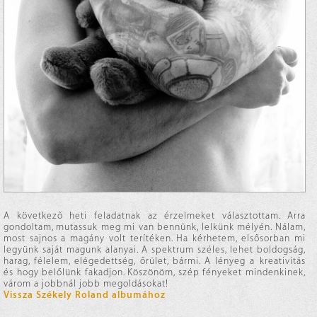
A következő heti feladatnak az érzelmeket választottam. Arra
gondoltam, mutassuk meg mi van bennünk, lelkünk mélyén. Nálam,
most sajnos a magány volt terítéken. Ha kérhetem, elsősorban mi
legyünk saját magunk alanyai. A spektrum széles, lehet boldogság,
harag, félelem, elégedettség, őrület, bármi. A lényeg a kreativitás
és hogy belőlünk fakadjon. Köszönöm, szép fényeket mindenkinek,
várom a jobbnál jobb megoldásokat!
Vissza Székely Roland albumához