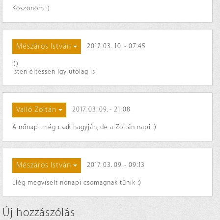
Köszönöm :)
Mészáros István
2017. 03. 10. - 07:45
:))
Isten éltessen így utólag is!
Valló Zoltán
2017. 03. 09. - 21:08
A nőnapi még csak hagyján, de a Zoltán napi :)
Mészáros István
2017. 03. 09. - 09:13
Elég megviselt nőnapi csomagnak tűnik :)
Új hozzászólás