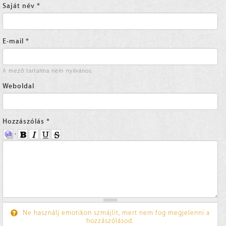
Saját név
*
E-mail
*
A mező tartalma nem nyilvános.
Weboldal
Hozzászólás
*
Ne használj emotikon szmájlit, mert nem fog megjelenni a
hozzászólásod.