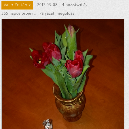
Valló Zoltán
2017. 03. 08.
4 hozzászólás
365 napos projekt
,
Pályázati megoldás