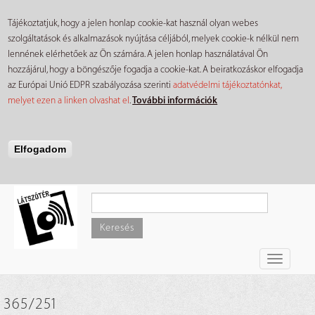
Tájékoztatjuk, hogy a jelen honlap cookie-kat használ olyan webes
szolgáltatások és alkalmazások nyújtása céljából, melyek cookie-k nélkül nem
lennének elérhetőek az Ön számára. A jelen honlap használatával Ön
hozzájárul, hogy a böngészője fogadja a cookie-kat. A beiratkozáskor elfogadja
az Európai Unió EDPR szabályozása szerinti
adatvédelmi tájékoztatónkat,
melyet ezen a linken olvashat el
.
További információk
Elfogadom
Ugrás
a
tartalomra
Keresés
Toggle
navigati
365/251