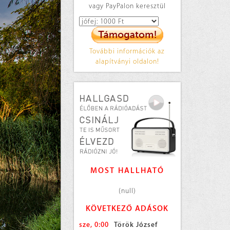
vagy PayPalon keresztül
További információk az
alapítványi oldalon!
MOST HALLHATÓ
(null)
KÖVETKEZŐ ADÁSOK
sze, 0:00
Török József