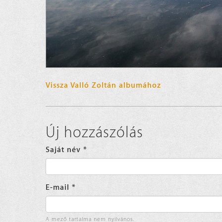
Vissza Valló Zoltán albumához
Új hozzászólás
Saját név
*
E-mail
*
A mező tartalma nem nyilvános.