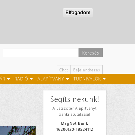
Elfogadom
Keresés
Chat
Bejelentkezés
ÁR
RÁDIÓ
ALAPÍTVÁNY
TUDNIVALÓK
Segíts nekünk!
A Látszótér Alapítványt
banki átutalással
MagNet Bank
16200120-18524112