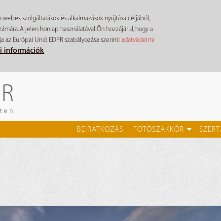
n webes szolgáltatások és alkalmazások nyújtása céljából,
mára. A jelen honlap használatával Ön hozzájárul, hogy a
ja az Európai Unió EDPR szabályozása szerinti
adatvédelmi
i információk
ÉR
eten
BEIRATKOZÁS
FOTÓSZAKKÖR
SZERT