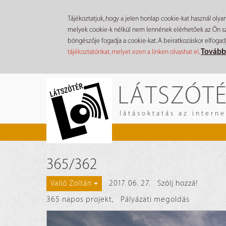
Tájékoztatjuk, hogy a jelen honlap cookie-kat használ olya
melyek cookie-k nélkül nem lennének elérhetőek az Ön szá
böngészője fogadja a cookie-kat. A beiratkozáskor elfogad
Tovább
tájékoztatónkat, melyet ezen a linken olvashat el
.
Ugrás
LÁTSZÓT
a
tartalomra
látásoktatás az intern
365/362
2017. 06. 27.
Szólj hozzá!
Valló Zoltán
365 napos projekt
,
Pályázati megoldás