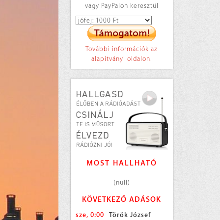
vagy PayPalon keresztül
További információk az
alapítványi oldalon!
MOST HALLHATÓ
(null)
KÖVETKEZŐ ADÁSOK
sze, 0:00
Török József