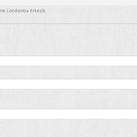
nk Londonba érkezik.