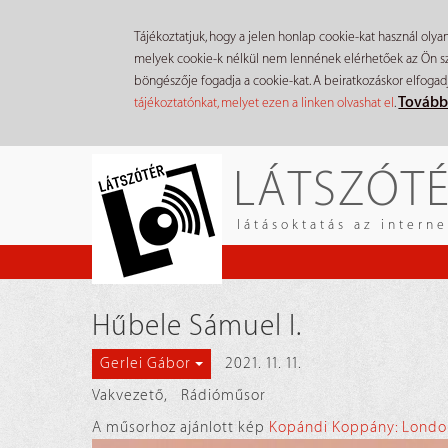
Tájékoztatjuk, hogy a jelen honlap cookie-kat használ olya
melyek cookie-k nélkül nem lennének elérhetőek az Ön szá
böngészője fogadja a cookie-kat. A beiratkozáskor elfogad
Tovább
tájékoztatónkat, melyet ezen a linken olvashat el
.
Ugrás
LÁTSZÓT
a
tartalomra
látásoktatás az intern
Hűbele Sámuel I.
2021. 11. 11.
Gerlei Gábor
Vakvezető
,
Rádióműsor
A műsorhoz ajánlott kép
Kopándi Koppány: Londo