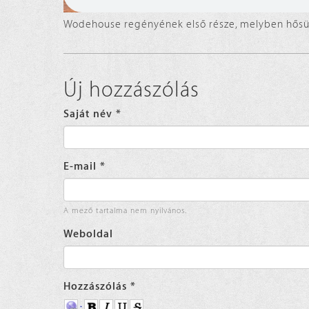
Wodehouse regényének első része, melyben hősü
Új hozzászólás
Saját név
*
E-mail
*
A mező tartalma nem nyilvános.
Weboldal
Hozzászólás
*