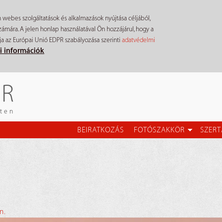
n webes szolgáltatások és alkalmazások nyújtása céljából,
mára. A jelen honlap használatával Ön hozzájárul, hogy a
ja az Európai Unió EDPR szabályozása szerinti
adatvédelmi
i információk
ÉR
eten
BEIRATKOZÁS
FOTÓSZAKKÖR
SZERT
n.