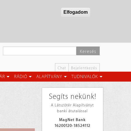
Elfogadom
Keresés
Chat
Bejelentkezés
ÁR
RÁDIÓ
ALAPÍTVÁNY
TUDNIVALÓK
Segíts nekünk!
A Látszótér Alapítványt
banki átutalással
MagNet Bank
16200120-18524112