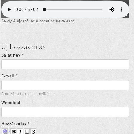
Béldy Alajosról és a hazafias nevelésről.
Új hozzászólás
Saját név
*
E-mail
*
A mező tartalma nem nyilvános.
Weboldal
Hozzászólás
*