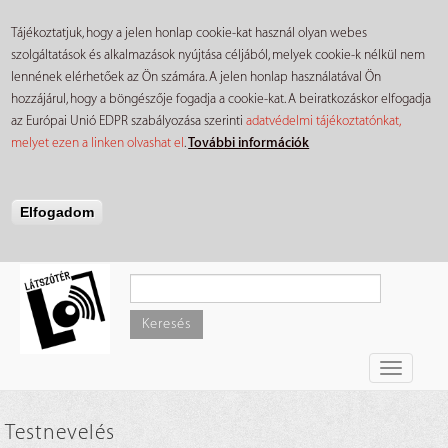
Tájékoztatjuk, hogy a jelen honlap cookie-kat használ olyan webes
szolgáltatások és alkalmazások nyújtása céljából, melyek cookie-k nélkül nem
lennének elérhetőek az Ön számára. A jelen honlap használatával Ön
hozzájárul, hogy a böngészője fogadja a cookie-kat. A beiratkozáskor elfogadja
az Európai Unió EDPR szabályozása szerinti
adatvédelmi tájékoztatónkat,
melyet ezen a linken olvashat el
.
További információk
Elfogadom
Ugrás
a
tartalomra
Keresés
Toggle
navigati
Testnevelés