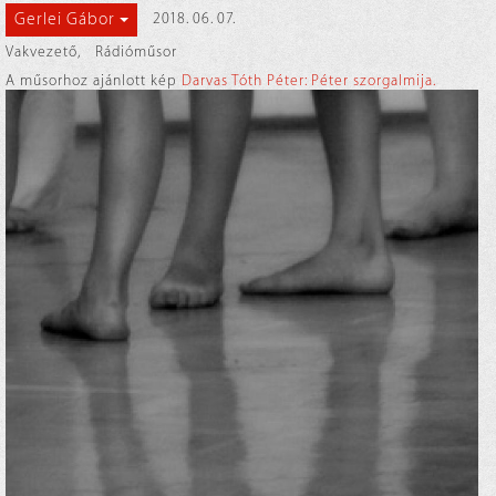
Gerlei Gábor
2018. 06. 07.
Vakvezető
,
Rádióműsor
A műsorhoz ajánlott kép
Darvas Tóth Péter: Péter szorgalmija.