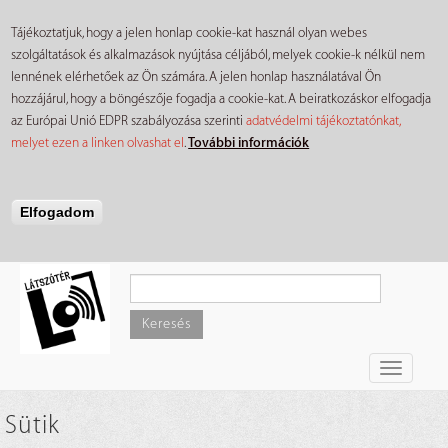
Tájékoztatjuk, hogy a jelen honlap cookie-kat használ olyan webes
szolgáltatások és alkalmazások nyújtása céljából, melyek cookie-k nélkül nem
lennének elérhetőek az Ön számára. A jelen honlap használatával Ön
hozzájárul, hogy a böngészője fogadja a cookie-kat. A beiratkozáskor elfogadja
az Európai Unió EDPR szabályozása szerinti
adatvédelmi tájékoztatónkat,
melyet ezen a linken olvashat el
.
További információk
Elfogadom
Ugrás
a
tartalomra
Keresés
Toggle
navigati
Sütik