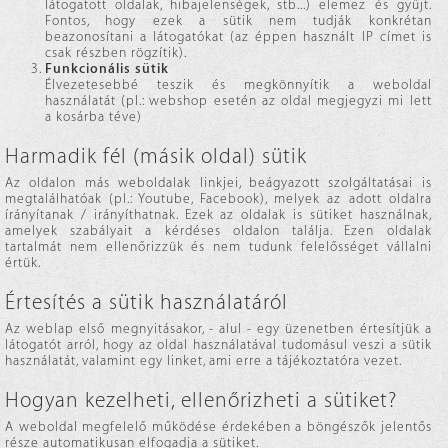
látogatott oldalak, hibajelenségek, stb...) elemez és gyűjt.
Fontos, hogy ezek a sütik nem tudják konkrétan
beazonosítani a látogatókat (az éppen használt IP címet is
csak részben rögzítik).
Funkcionális sütik
Élvezetesebbé teszik és megkönnyítik a weboldal
használatát (pl.: webshop esetén az oldal megjegyzi mi lett
a kosárba téve)
Harmadik fél (másik oldal) sütik
Az oldalon más weboldalak linkjei, beágyazott szolgáltatásai is
megtalálhatóak (pl.: Youtube, Facebook), melyek az adott oldalra
írányítanak / irányíthatnak. Ezek az oldalak is sütiket használnak,
amelyek szabályait a kérdéses oldalon találja. Ezen oldalak
tartalmát nem ellenőrizzük és nem tudunk felelősséget vállalni
értük.
Értesítés a sütik használatáról
Az weblap első megnyitásakor, - alul - egy üzenetben értesítjük a
látogatót arról, hogy az oldal használatával tudomásul veszi a sütik
használatát, valamint egy linket, ami erre a tájékoztatóra vezet.
Hogyan kezelheti, ellenőrizheti a sütiket?
A weboldal megfelelő működése érdekében a böngészők jelentős
része automatikusan elfogadja a sütiket.