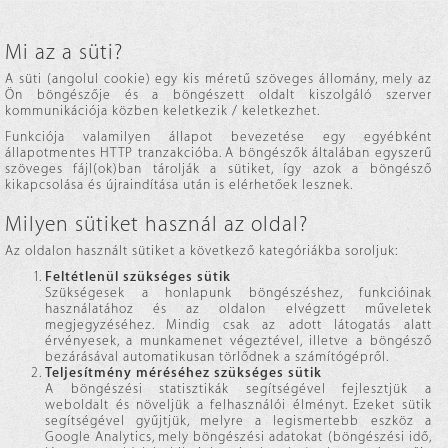
Mi az a süti?
A süti (angolul cookie) egy kis méretű szöveges állomány, mely az
Ön böngészője és a böngészett oldalt kiszolgáló szerver
kommunikációja közben keletkezik / keletkezhet.
Funkciója valamilyen állapot bevezetése egy egyébként
állapotmentes HTTP tranzakcióba. A böngészők általában egyszerű
szöveges fájl(ok)ban tárolják a sütiket, így azok a böngésző
kikapcsolása és újraindítása után is elérhetőek lesznek.
Milyen sütiket használ az oldal?
Az oldalon használt sütiket a következő kategóriákba soroljuk:
Feltétlenül szükséges sütik
Szükségesek a honlapunk böngészéshez, funkcióinak
használatához és az oldalon elvégzett műveletek
megjegyzéséhez. Mindig csak az adott látogatás alatt
érvényesek, a munkamenet végeztével, illetve a böngésző
bezárásával automatikusan törlődnek a számítógépről.
Teljesítmény méréséhez szükséges sütik
A böngészési statisztikák segítségével fejlesztjük a
weboldalt és növeljük a felhasználói élményt. Ezeket sütik
segítségével gyűjtjük, melyre a legismertebb eszköz a
Google Analytics, mely böngészési adatokat (böngészési idő,