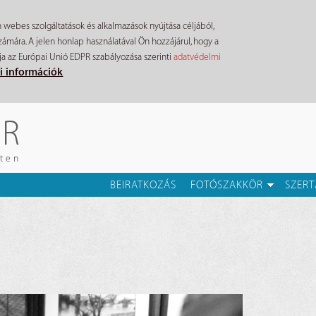
n webes szolgáltatások és alkalmazások nyújtása céljából,
mára. A jelen honlap használatával Ön hozzájárul, hogy a
ja az Európai Unió EDPR szabályozása szerinti
adatvédelmi
i információk
ÉR
eten
BEIRATKOZÁS
FOTÓSZAKKÖR
SZERT