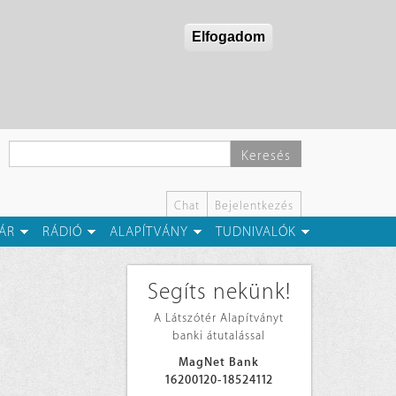
Elfogadom
Keresés
Chat
Bejelentkezés
ÁR
RÁDIÓ
ALAPÍTVÁNY
TUDNIVALÓK
Segíts nekünk!
A Látszótér Alapítványt
banki átutalással
MagNet Bank
16200120-18524112