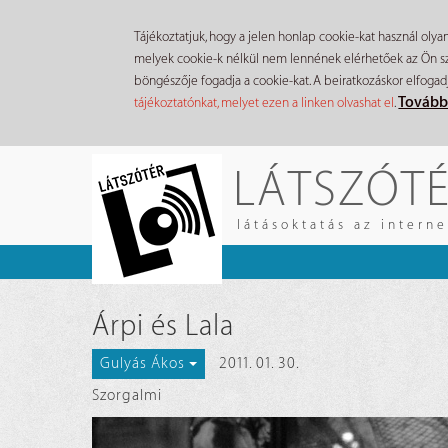
Tájékoztatjuk, hogy a jelen honlap cookie-kat használ olya
melyek cookie-k nélkül nem lennének elérhetőek az Ön szá
böngészője fogadja a cookie-kat. A beiratkozáskor elfogad
Tovább
tájékoztatónkat, melyet ezen a linken olvashat el
.
Ugrás
LÁTSZÓT
a
tartalomra
látásoktatás az intern
Árpi és Lala
2011. 01. 30.
Gulyás Ákos
Szorgalmi