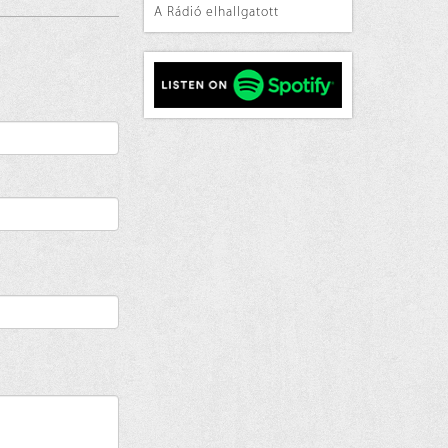
A Rádió elhallgatott