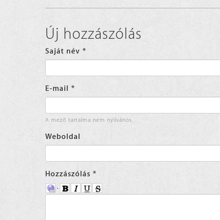
Új hozzászólás
Saját név
*
E-mail
*
A mező tartalma nem nyilvános.
Weboldal
Hozzászólás
*