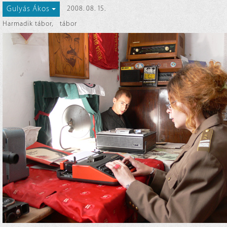
Gulyás Ákos
2008. 08. 15.
Harmadik tábor
,
tábor