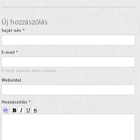
Új hozzászólás
Saját név
*
E-mail
*
A mező tartalma nem nyilvános.
Weboldal
Hozzászólás
*