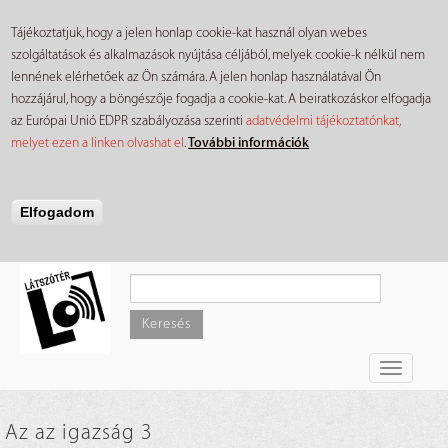
Tájékoztatjuk, hogy a jelen honlap cookie-kat használ olyan webes
szolgáltatások és alkalmazások nyújtása céljából, melyek cookie-k nélkül nem
lennének elérhetőek az Ön számára. A jelen honlap használatával Ön
hozzájárul, hogy a böngészője fogadja a cookie-kat. A beiratkozáskor elfogadja
az Európai Unió EDPR szabályozása szerinti
adatvédelmi tájékoztatónkat,
melyet ezen a linken olvashat el
.
További információk
Elfogadom
Ugrás
a
tartalomra
Keresés
Toggle
navigati
Az az igazság 3