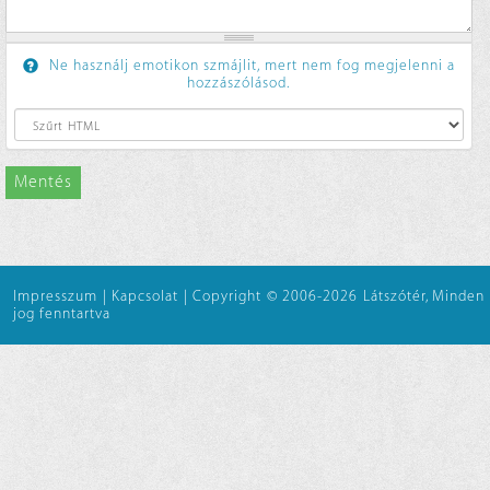
Ne használj emotikon szmájlit, mert nem fog megjelenni a
hozzászólásod.
Mentés
Impresszum
|
Kapcsolat
|
Copyright © 2006-2026 Látszótér, Minden
jog fenntartva