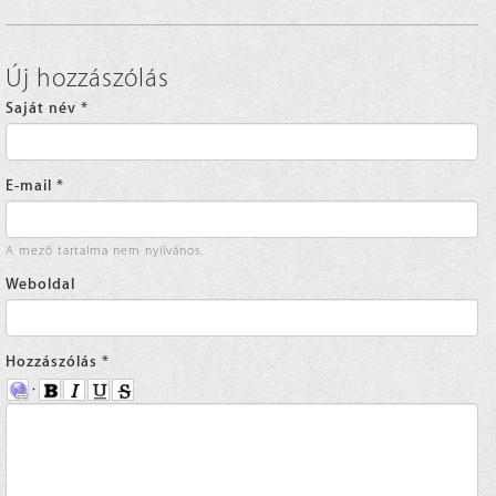
Új hozzászólás
Saját név
*
E-mail
*
A mező tartalma nem nyilvános.
Weboldal
Hozzászólás
*