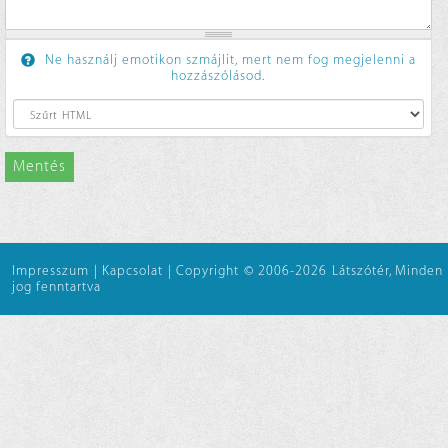
Ne használj emotikon szmájlit, mert nem fog megjelenni a
hozzászólásod.
Mentés
Impresszum
|
Kapcsolat
|
Copyright © 2006-2026 Látszótér, Minden
jog fenntartva