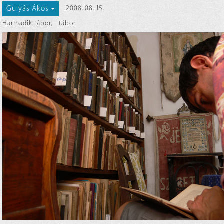
Gulyás Ákos
2008. 08. 15.
Harmadik tábor
,
tábor