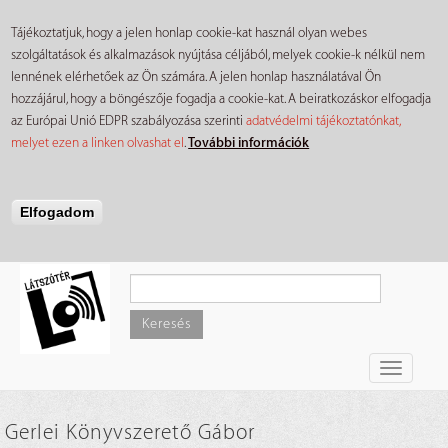
Tájékoztatjuk, hogy a jelen honlap cookie-kat használ olyan webes
szolgáltatások és alkalmazások nyújtása céljából, melyek cookie-k nélkül nem
lennének elérhetőek az Ön számára. A jelen honlap használatával Ön
hozzájárul, hogy a böngészője fogadja a cookie-kat. A beiratkozáskor elfogadja
az Európai Unió EDPR szabályozása szerinti
adatvédelmi tájékoztatónkat,
melyet ezen a linken olvashat el
.
További információk
Elfogadom
Ugrás
a
tartalomra
Keresés
Toggle
navigati
Gerlei Könyvszerető Gábor